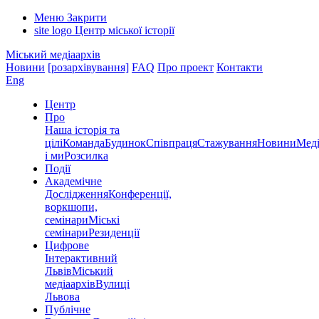
Меню
Закрити
site logo
Центр міської історії
Міський медіаархів
Новини
[розархівування]
FAQ
Про проект
Контакти
Eng
Центр
Про
Наша історія та
цілі
Команда
Будинок
Співпраця
Стажування
Новини
Меді
і ми
Розсилка
Події
Академічне
Дослідження
Конференції,
воркшопи,
семінари
Міські
семінари
Резиденції
Цифрове
Інтерактивний
Львів
Міський
медіаархів
Вулиці
Львова
Публічне