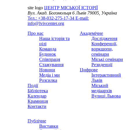
site logo
ЦЕНТР МІСЬКОЇ ІСТОРІЇ
Вул. Акад. Богомольця 6
Львів 79005, Україна
Тел.: +38-032-275-17-34
E-mail:
info@lvivcenter.org
Про нас
Академічне
Наша історія та
Дослідження
цілі
Конференції,
Команда
воркшопи,
Будинок
семінари
Співпраця
Міські семінари
Стажування
Резиденції
Новини
Цифрове
Медіа і ми
Інтерактивний
Розсилка
Львів
Події
Міський
Бібліотека
медіаархів
Календар
Вулиці Львова
Крамниця
Контакти
Публічне
Виставки