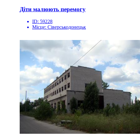
Діти малюють перемогу
ID:
59228
Місце:
Сіверськодонецьк