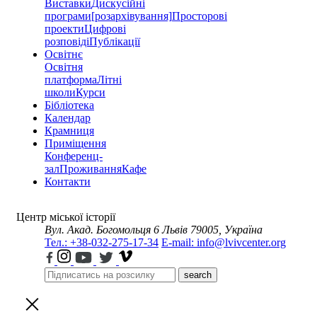
Виставки
Дискусійні
програми
[розархівування]
Просторові
проекти
Цифрові
розповіді
Публікації
Освітнє
Освітня
платформа
Літні
школи
Курси
Бібліотека
Календар
Крамниця
Приміщення
Конференц-
зал
Проживання
Кафе
Контакти
Центр міської історії
Вул. Акад. Богомольця 6
Львів 79005, Україна
Тел.: +38-032-275-17-34
E-mail: info@lvivcenter.org
search