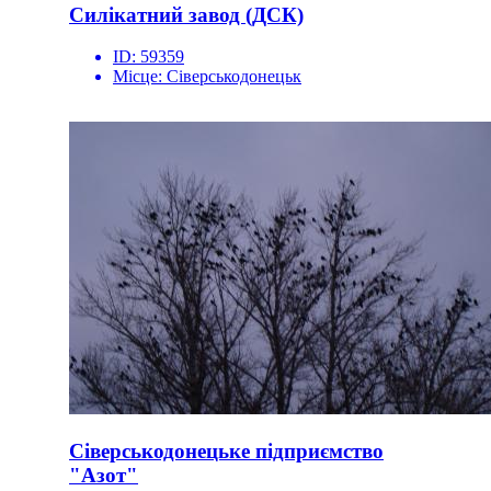
Силікатний завод (ДСК)
ID:
59359
Місце:
Сіверськодонецьк
Сіверськодонецьке підприємство
"Азот"