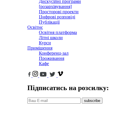
Дискусійні програми
[розархівування]
Просторові проекти
Цифрові розповіді
Публікації
Освітнє
Освітня платформа
Літні школи
Курси
Приміщення
Конференц-зал
Проживання
Кафе
Підписатись на розсилку:
subscribe