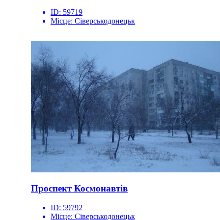
ID:
59719
Місце:
Сіверськодонецьк
Проспект Космонавтів
ID:
59792
Місце:
Сіверськодонецьк