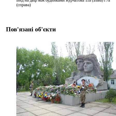
Вид на двір між будинками Курчатова 11а (зліва) і 7а
(справа)
Пов'язані об'єкти