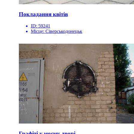
Покладання квітів
ID:
59241
Місце:
Сіверськодонецьк
Графіті у моєму дворі