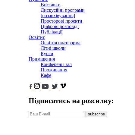
Виставки
Дискусійні програми
[розархівування]
Просторові проекти
Цифрові розповіді
Публікації
Освітнє
Освітня платформа
Літні школи
Курси
Приміщення
Конференц-зал
Проживання
Кафе
Підписатись на розсилку:
subscribe