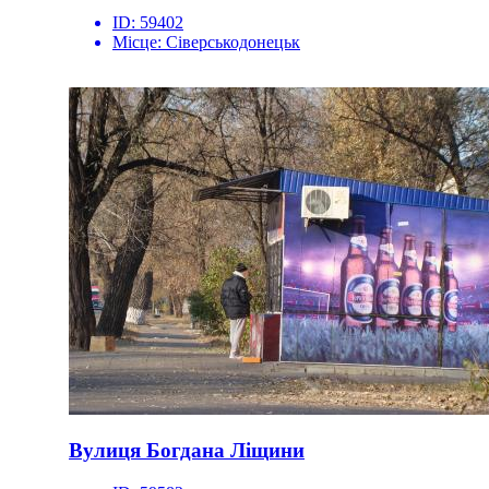
ID:
59402
Місце:
Сіверськодонецьк
Вулиця Богдана Ліщини