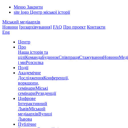
Меню
Закрити
site logo
Центр міської історії
Міський медіаархів
Новини
[розархівування]
FAQ
Про проект
Контакти
Eng
Центр
Про
Наша історія та
цілі
Команда
Будинок
Співпраця
Стажування
Новини
Меді
і ми
Розсилка
Події
Академічне
Дослідження
Конференції,
воркшопи,
семінари
Міські
семінари
Резиденції
Цифрове
Інтерактивний
Львів
Міський
медіаархів
Вулиці
Львова
Публічне