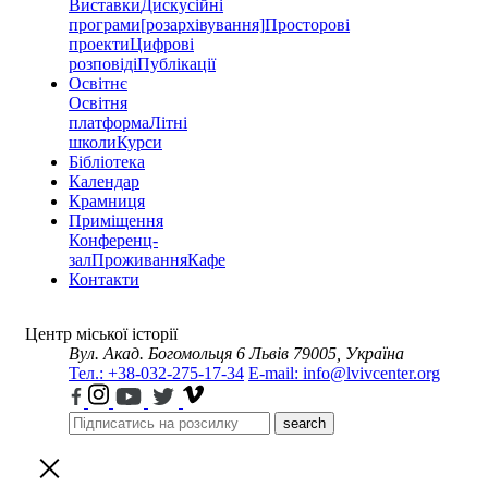
Виставки
Дискусійні
програми
[розархівування]
Просторові
проекти
Цифрові
розповіді
Публікації
Освітнє
Освітня
платформа
Літні
школи
Курси
Бібліотека
Календар
Крамниця
Приміщення
Конференц-
зал
Проживання
Кафе
Контакти
Центр міської історії
Вул. Акад. Богомольця 6
Львів 79005, Україна
Тел.: +38-032-275-17-34
E-mail: info@lvivcenter.org
search