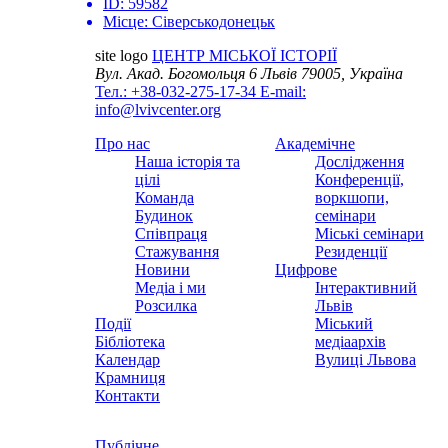
ID:
59582
Місце:
Сіверськодонецьк
site logo
ЦЕНТР МІСЬКОЇ ІСТОРІЇ
Вул. Акад. Богомольця 6
Львів 79005, Україна
Тел.: +38-032-275-17-34
E-mail:
info@lvivcenter.org
Про нас
Академічне
Наша історія та
Дослідження
цілі
Конференції,
Команда
воркшопи,
Будинок
семінари
Співпраця
Міські семінари
Стажування
Резиденції
Новини
Цифрове
Медіа і ми
Інтерактивний
Розсилка
Львів
Події
Міський
Бібліотека
медіаархів
Календар
Вулиці Львова
Крамниця
Контакти
Публічне