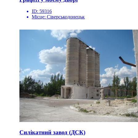
ID:
59316
Місце:
Сіверськодонецьк
Силікатний завод (ДСК)