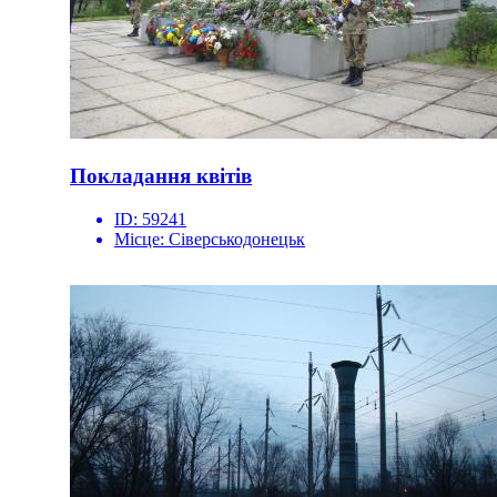
Покладання квітів
ID:
59241
Місце:
Сіверськодонецьк