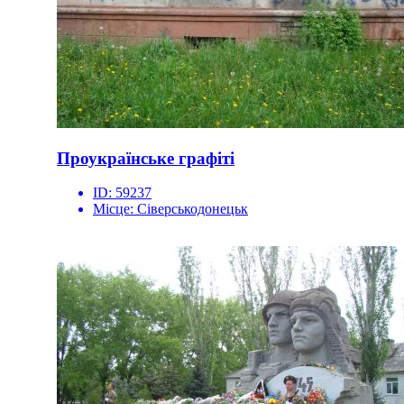
Проукраїнське графіті
ID:
59237
Місце:
Сіверськодонецьк