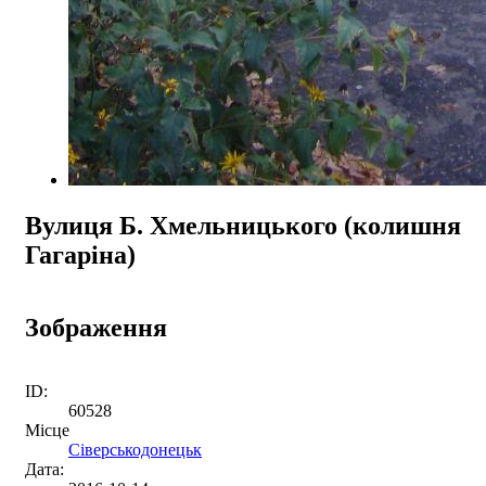
Вулиця Б. Хмельницького (колишня
Гагаріна)
Зображення
ID:
60528
Місце
Сіверськодонецьк
Дата: