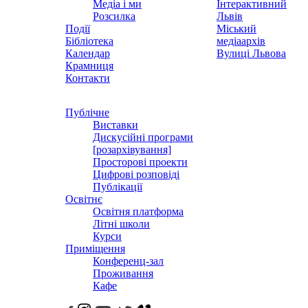
Медіа і ми
Інтерактивний
Розсилка
Львів
Події
Міський
Бібліотека
медіаархів
Календар
Вулиці Львова
Крамниця
Контакти
Публічне
Виставки
Дискусійні програми
[розархівування]
Просторові проекти
Цифрові розповіді
Публікації
Освітнє
Освітня платформа
Літні школи
Курси
Приміщення
Конференц-зал
Проживання
Кафе