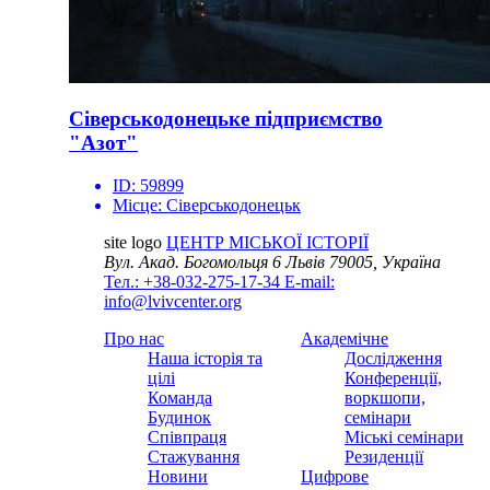
Сіверськодонецьке підприємство
"Азот"
ID:
59899
Місце:
Сіверськодонецьк
site logo
ЦЕНТР МІСЬКОЇ ІСТОРІЇ
Вул. Акад. Богомольця 6
Львів 79005, Україна
Тел.: +38-032-275-17-34
E-mail:
info@lvivcenter.org
Про нас
Академічне
Наша історія та
Дослідження
цілі
Конференції,
Команда
воркшопи,
Будинок
семінари
Співпраця
Міські семінари
Стажування
Резиденції
Новини
Цифрове