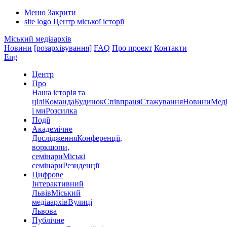
Меню
Закрити
site logo
Центр міської історії
Міський медіаархів
Новини
[розархівування]
FAQ
Про проект
Контакти
Eng
Центр
Про
Наша історія та
цілі
Команда
Будинок
Співпраця
Стажування
Новини
Меді
і ми
Розсилка
Події
Академічне
Дослідження
Конференції,
воркшопи,
семінари
Міські
семінари
Резиденції
Цифрове
Інтерактивний
Львів
Міський
медіаархів
Вулиці
Львова
Публічне