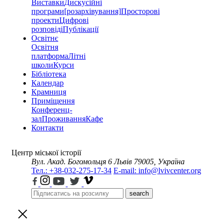
Виставки
Дискусійні
програми
[розархівування]
Просторові
проекти
Цифрові
розповіді
Публікації
Освітнє
Освітня
платформа
Літні
школи
Курси
Бібліотека
Календар
Крамниця
Приміщення
Конференц-
зал
Проживання
Кафе
Контакти
Центр міської історії
Вул. Акад. Богомольця 6
Львів 79005, Україна
Тел.: +38-032-275-17-34
E-mail: info@lvivcenter.org
search