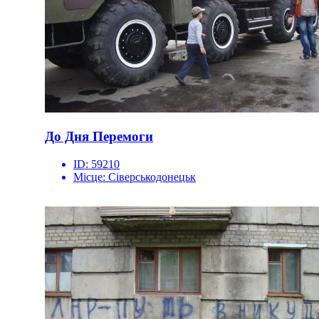
До Дня Перемоги
ID:
59210
Місце:
Сіверськодонецьк