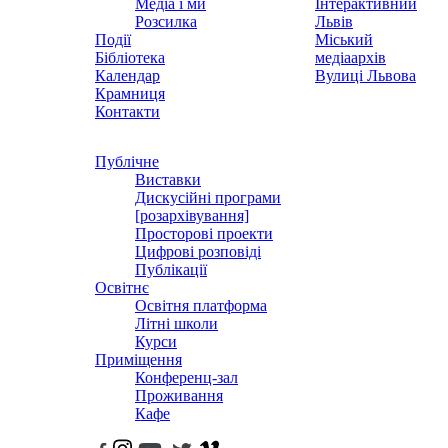
Медіа і ми
Інтерактивний
Розсилка
Львів
Події
Міський
Бібліотека
медіаархів
Календар
Вулиці Львова
Крамниця
Контакти
Публічне
Виставки
Дискусійні програми
[розархівування]
Просторові проекти
Цифрові розповіді
Публікації
Освітнє
Освітня платформа
Літні школи
Курси
Приміщення
Конференц-зал
Проживання
Кафе