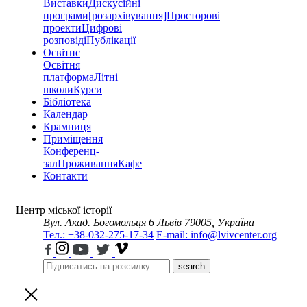
Виставки
Дискусійні
програми
[розархівування]
Просторові
проекти
Цифрові
розповіді
Публікації
Освітнє
Освітня
платформа
Літні
школи
Курси
Бібліотека
Календар
Крамниця
Приміщення
Конференц-
зал
Проживання
Кафе
Контакти
Центр міської історії
Вул. Акад. Богомольця 6
Львів 79005, Україна
Тел.: +38-032-275-17-34
E-mail: info@lvivcenter.org
search