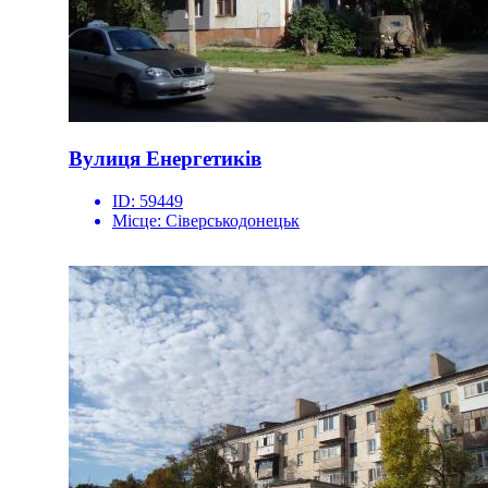
Вулиця Енергетиків
ID:
59449
Місце:
Сіверськодонецьк