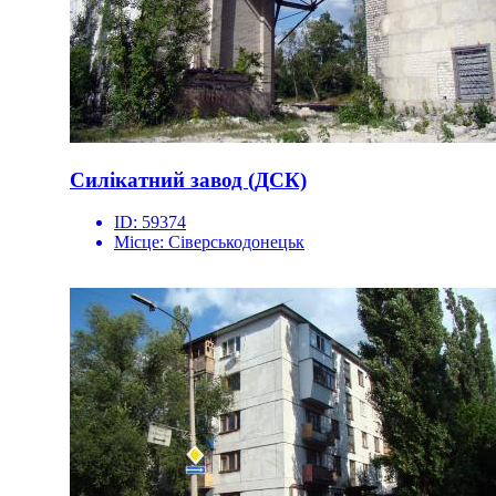
Силікатний завод (ДСК)
ID:
59374
Місце:
Сіверськодонецьк