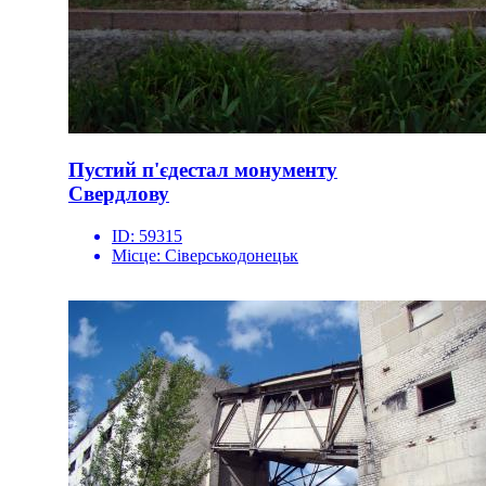
Пустий п'єдестал монументу
Свердлову
ID:
59315
Місце:
Сіверськодонецьк