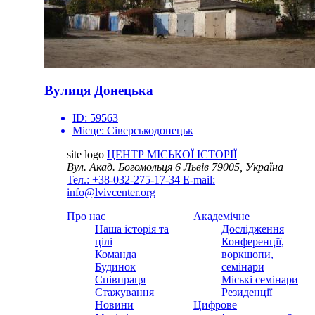
Вулиця Донецька
ID:
59563
Місце:
Сіверськодонецьк
site logo
ЦЕНТР МІСЬКОЇ ІСТОРІЇ
Вул. Акад. Богомольця 6
Львів 79005, Україна
Тел.: +38-032-275-17-34
E-mail:
info@lvivcenter.org
Про нас
Академічне
Наша історія та
Дослідження
цілі
Конференції,
Команда
воркшопи,
Будинок
семінари
Співпраця
Міські семінари
Стажування
Резиденції
Новини
Цифрове