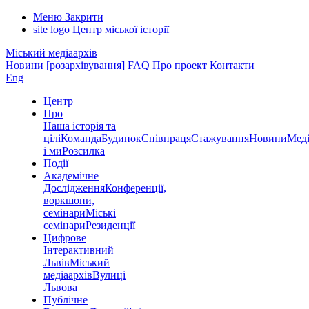
Меню
Закрити
site logo
Центр міської історії
Міський медіаархів
Новини
[розархівування]
FAQ
Про проект
Контакти
Eng
Центр
Про
Наша історія та
цілі
Команда
Будинок
Співпраця
Стажування
Новини
Меді
і ми
Розсилка
Події
Академічне
Дослідження
Конференції,
воркшопи,
семінари
Міські
семінари
Резиденції
Цифрове
Інтерактивний
Львів
Міський
медіаархів
Вулиці
Львова
Публічне