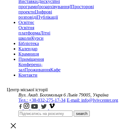
Виставки
Дискусійні
програми
[розархівування]
Просторові
проекти
Цифрові
розповіді
Публікації
Освітнє
Освітня
платформа
Літні
школи
Курси
Бібліотека
Календар
Крамниця
Приміщення
Конференц-
зал
Проживання
Кафе
Контакти
Центр міської історії
Вул. Акад. Богомольця 6
Львів 79005, Україна
Тел.: +38-032-275-17-34
E-mail: info@lvivcenter.org
search