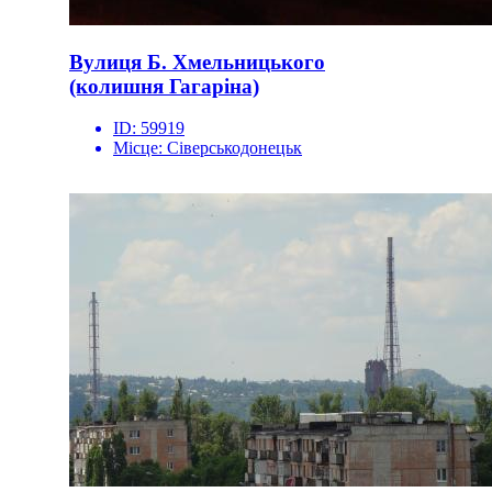
Вулиця Б. Хмельницького
(колишня Гагаріна)
ID:
59919
Місце:
Сіверськодонецьк