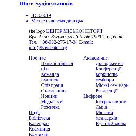
Шосе Будівельників
ID:
60619
Місце:
Сіверськодонецьк
site logo
ЦЕНТР МІСЬКОЇ ІСТОРІЇ
Вул. Акад. Богомольця 6
Львів 79005, Україна
Тел.: +38-032-275-17-34
E-mail:
info@lvivcenter.org
Про нас
Академічне
Наша історія та
Дослідження
цілі
Конференції,
Команда
воркшопи,
Будинок
семінари
Співпраця
Міські семінари
Стажування
Резиденції
Новини
Цифрове
Медіа і ми
Інтерактивний
Розсилка
Львів
Події
Міський
Бібліотека
медіаархів
Календар
Вулиці Львова
Крамниця
Контакти