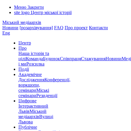
Меню
Закрити
site logo
Центр міської історії
Міський медіаархів
Новини
[розархівування]
FAQ
Про проект
Контакти
Eng
Центр
Про
Наша історія та
цілі
Команда
Будинок
Співпраця
Стажування
Новини
Меді
і ми
Розсилка
Події
Академічне
Дослідження
Конференції,
воркшопи,
семінари
Міські
семінари
Резиденції
Цифрове
Інтерактивний
Львів
Міський
медіаархів
Вулиці
Львова
Публічне