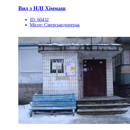
Вид з НДІ Хіммаш
ID:
60432
Місце:
Сіверськодонецьк