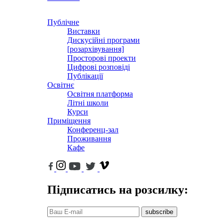
Публічне
Виставки
Дискусійні програми
[розархівування]
Просторові проекти
Цифрові розповіді
Публікації
Освітнє
Освітня платформа
Літні школи
Курси
Приміщення
Конференц-зал
Проживання
Кафе
Підписатись на розсилку:
subscribe