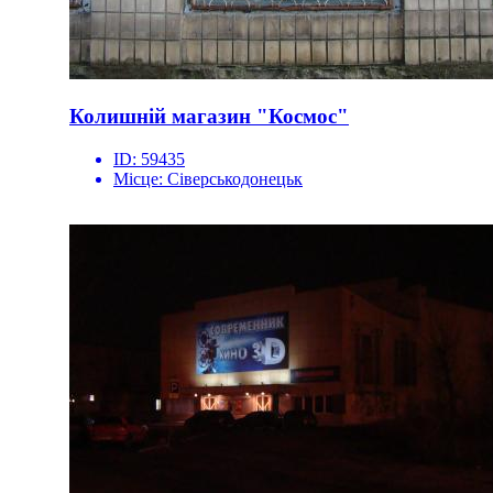
Колишній магазин "Космос"
ID:
59435
Місце:
Сіверськодонецьк