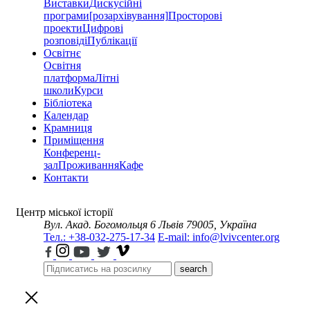
Виставки
Дискусійні
програми
[розархівування]
Просторові
проекти
Цифрові
розповіді
Публікації
Освітнє
Освітня
платформа
Літні
школи
Курси
Бібліотека
Календар
Крамниця
Приміщення
Конференц-
зал
Проживання
Кафе
Контакти
Центр міської історії
Вул. Акад. Богомольця 6
Львів 79005, Україна
Тел.: +38-032-275-17-34
E-mail: info@lvivcenter.org
search