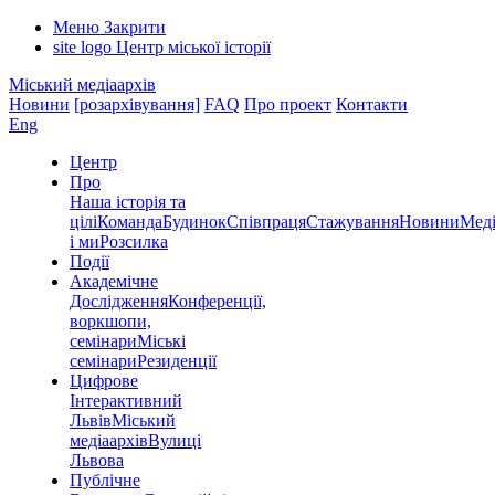
Меню
Закрити
site logo
Центр міської історії
Міський медіаархів
Новини
[розархівування]
FAQ
Про проект
Контакти
Eng
Центр
Про
Наша історія та
цілі
Команда
Будинок
Співпраця
Стажування
Новини
Меді
і ми
Розсилка
Події
Академічне
Дослідження
Конференції,
воркшопи,
семінари
Міські
семінари
Резиденції
Цифрове
Інтерактивний
Львів
Міський
медіаархів
Вулиці
Львова
Публічне