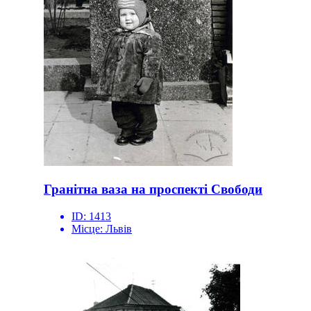
Гранітна ваза на проспекті Свободи
ID:
1413
Місце:
Львів