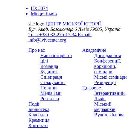
ID:
3374
Місце:
Львів
site logo
ЦЕНТР МІСЬКОЇ ІСТОРІЇ
Вул. Акад. Богомольця 6
Львів 79005, Україна
Тел.: +38-032-275-17-34
E-mail:
info@lvivcenter.org
Про нас
Академічне
Наша історія та
Дослідження
цілі
Конференції,
Команда
воркшопи,
Будинок
семінари
Співпраця
Міські семінари
Стажування
Резиденції
Новини
Цифрове
Медіа і ми
Інтерактивний
Розсилка
Львів
Події
Міський
Бібліотека
медіаархів
Календар
Вулиці Львова
Крамниця
Контакти