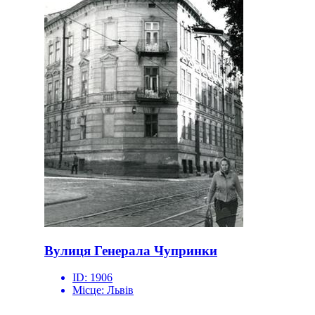
Вулиця Генерала Чупринки
ID:
1906
Місце:
Львів