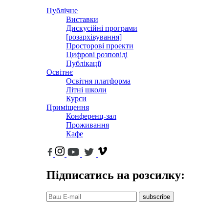
Публічне
Виставки
Дискусійні програми
[розархівування]
Просторові проекти
Цифрові розповіді
Публікації
Освітнє
Освітня платформа
Літні школи
Курси
Приміщення
Конференц-зал
Проживання
Кафе
Підписатись на розсилку:
subscribe