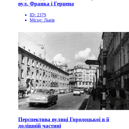
вул. Франка і Герцена
ID:
2379
Місце:
Львів
Перспектива вулиці Городоцької в її
долішній частині