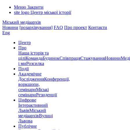
Меню
Закрити
site logo
Центр міської історії
Міський медіаархів
Новини
[розархівування]
FAQ
Про проект
Контакти
Eng
Центр
Про
Наша історія та
цілі
Команда
Будинок
Співпраця
Стажування
Новини
Меді
і ми
Розсилка
Події
Академічне
Дослідження
Конференції,
воркшопи,
семінари
Міські
семінари
Резиденції
Цифрове
Інтерактивний
Львів
Міський
медіаархів
Вулиці
Львова
Публічне