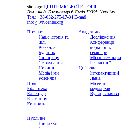
site logo
ЦЕНТР МІСЬКОЇ ІСТОРІЇ
Вул. Акад. Богомольця 6
Львів 79005, Україна
Тел.: +38-032-275-17-34
E-mail:
info@lvivcenter.org
Про нас
Академічне
Наша історія та
Дослідження
цілі
Конференції,
Команда
воркшопи,
Будинок
семінари
Співпраця
Міські семінари
Стажування
Резиденції
Новини
Цифрове
Медіа і ми
Інтерактивний
Розсилка
Львів
Події
Міський
Бібліотека
медіаархів
Календар
Вулиці Львова
Крамниця
Контакти
Публічне
Виставки