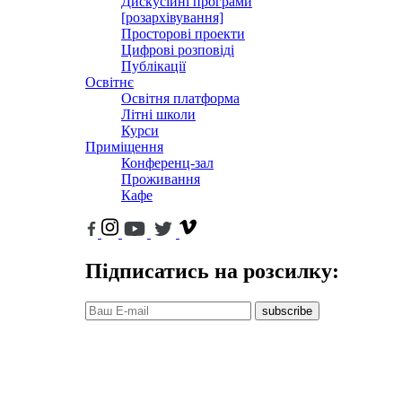
Дискусійні програми
[розархівування]
Просторові проекти
Цифрові розповіді
Публікації
Освітнє
Освітня платформа
Літні школи
Курси
Приміщення
Конференц-зал
Проживання
Кафе
Підписатись на розсилку:
subscribe