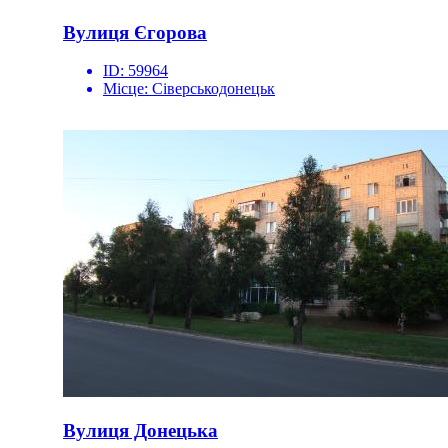
Вулиця Єгорова
ID:
59964
Місце:
Сіверськодонецьк
Вулиця Донецька