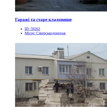
Гаражі та старе кладовище
ID:
59262
Місце:
Сіверськодонецьк