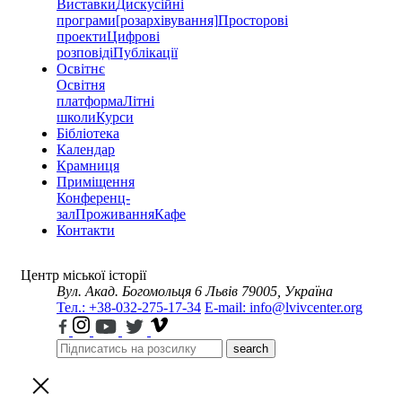
Виставки
Дискусійні
програми
[розархівування]
Просторові
проекти
Цифрові
розповіді
Публікації
Освітнє
Освітня
платформа
Літні
школи
Курси
Бібліотека
Календар
Крамниця
Приміщення
Конференц-
зал
Проживання
Кафе
Контакти
Центр міської історії
Вул. Акад. Богомольця 6
Львів 79005, Україна
Тел.: +38-032-275-17-34
E-mail: info@lvivcenter.org
search