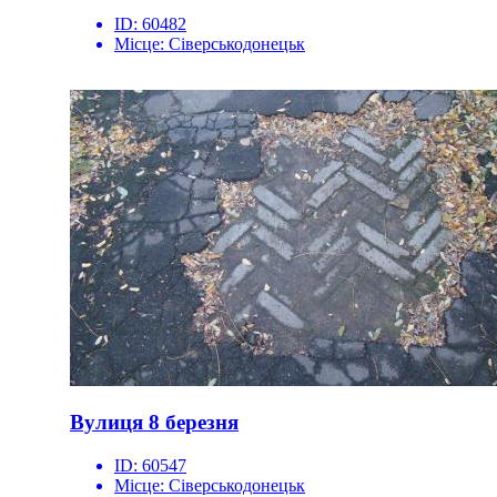
ID:
60482
Місце:
Сіверськодонецьк
Вулиця 8 березня
ID:
60547
Місце:
Сіверськодонецьк