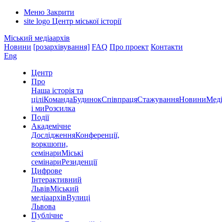
Меню
Закрити
site logo
Центр міської історії
Міський медіаархів
Новини
[розархівування]
FAQ
Про проект
Контакти
Eng
Центр
Про
Наша історія та
цілі
Команда
Будинок
Співпраця
Стажування
Новини
Меді
і ми
Розсилка
Події
Академічне
Дослідження
Конференції,
воркшопи,
семінари
Міські
семінари
Резиденції
Цифрове
Інтерактивний
Львів
Міський
медіаархів
Вулиці
Львова
Публічне