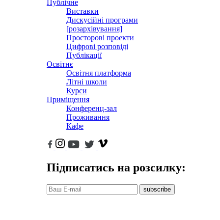
Публічне
Виставки
Дискусійні програми
[розархівування]
Просторові проекти
Цифрові розповіді
Публікації
Освітнє
Освітня платформа
Літні школи
Курси
Приміщення
Конференц-зал
Проживання
Кафе
Підписатись на розсилку:
subscribe