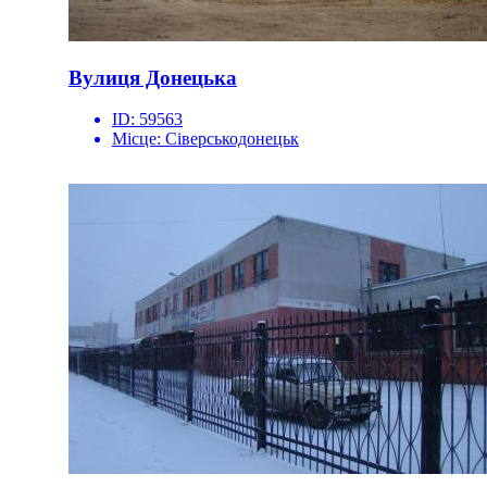
Вулиця Донецька
ID:
59563
Місце:
Сіверськодонецьк