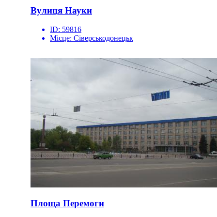
Вулиця Науки
ID:
59816
Місце:
Сіверськодонецьк
Площа Перемоги