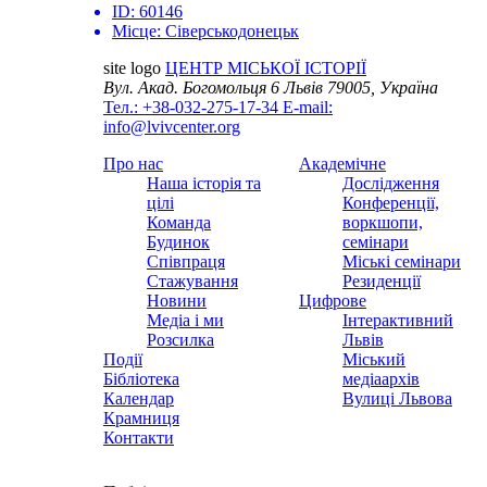
ID:
60146
Місце:
Сіверськодонецьк
site logo
ЦЕНТР МІСЬКОЇ ІСТОРІЇ
Вул. Акад. Богомольця 6
Львів 79005, Україна
Тел.: +38-032-275-17-34
E-mail:
info@lvivcenter.org
Про нас
Академічне
Наша історія та
Дослідження
цілі
Конференції,
Команда
воркшопи,
Будинок
семінари
Співпраця
Міські семінари
Стажування
Резиденції
Новини
Цифрове
Медіа і ми
Інтерактивний
Розсилка
Львів
Події
Міський
Бібліотека
медіаархів
Календар
Вулиці Львова
Крамниця
Контакти