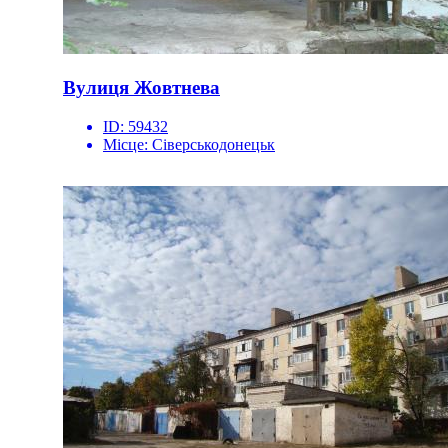
Вулиця Жовтнева
ID:
59432
Місце:
Сіверськодонецьк