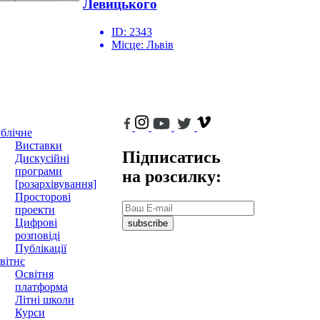
Левицького
ID:
2343
Місце:
Львів
блічне
Виставки
Підписатись
Дискусійні
програми
на розсилку:
[розархівування]
Просторові
проекти
Цифрові
subscribe
розповіді
Публікації
вітнє
Освітня
платформа
Літні школи
Курси