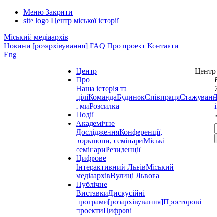
Меню
Закрити
site logo
Центр міської історії
Міський медіаархів
Новини
[розархівування]
FAQ
Про проект
Контакти
Eng
Центр
Центр 
Про
Наша історія та
цілі
Команда
Будинок
Співпраця
Стажуванн
і ми
Розсилка
Події
Академічне
Дослідження
Конференції,
воркшопи, семінари
Міські
семінари
Резиденції
Цифрове
Інтерактивний Львів
Міський
медіаархів
Вулиці Львова
Публічне
Виставки
Дискусійні
програми
[розархівування]
Просторові
проекти
Цифрові