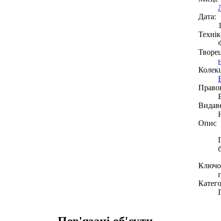
Дата:
Технік
Творе
Колекц
Право
Видав
Опис
Ключов
Катего
Пов'язані об'єкти