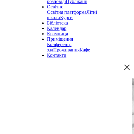
розповіді
Публікації
Освітнє
Освітня платформа
Літні
школи
Курси
Бібліотека
Календар
Крамниця
Приміщення
Конференц-
зал
Проживання
Кафе
Контакти