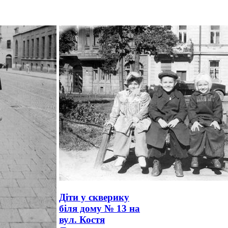
Діти у скверику
біля дому № 13 на
вул. Костя