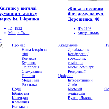
Квітник у вигляді
Жінка з песиком
куманця з квітів у
біля дому на вул.
парку ім. І.Франка
Дорошенка, 40
ID:
1932
ID:
2103
Місце:
Львів
Місце:
Львів
Ї
Про нас
Академічне
Пу
5,
Наша історія та
Дослідження
цілі
Конференції,
Команда
воркшопи,
Будинок
семінари
Співпраця
Міські семінари
Стажування
Резиденції
Новини
Цифрове
Медіа і ми
Інтерактивний
Розсилка
Львів
Події
Міський
Ос
Бібліотека
медіаархів
Календар
Вулиці Львова
Крамниця
Контакти