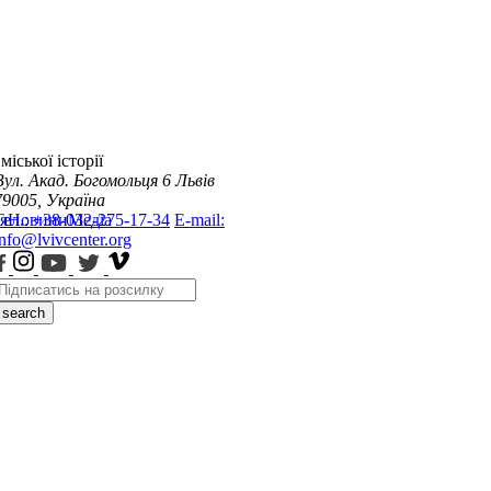
міської історії
Вул. Акад. Богомольця 6
Львів
79005, Україна
я
Тел.: +38-032-275-17-34
Новини
Медіа
E-mail:
info@lvivcenter.org
search