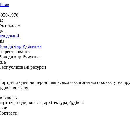
Львів
1950-1970
а:
Фотоколаж
ць
невідомий
ія
Володимир Румянцев
ве регулювання
Володимир Румянцев
ець
Неопубліковані ресурси
Портрет людей на пероні львівського залізничного вокзалу, на д
будівлі вокзалу.
і слова:
портрет, люди, вокзал, архітектура, будівля
рія:
Портрети