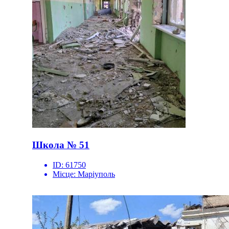
Школа № 51
ID:
61750
Місце:
Маріуполь