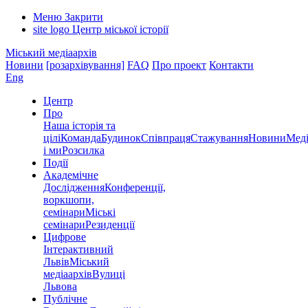
Меню
Закрити
site logo
Центр міської історії
Міський медіаархів
Новини
[розархівування]
FAQ
Про проект
Контакти
Eng
Центр
Про
Наша історія та
цілі
Команда
Будинок
Співпраця
Стажування
Новини
Меді
і ми
Розсилка
Події
Академічне
Дослідження
Конференції,
воркшопи,
семінари
Міські
семінари
Резиденції
Цифрове
Інтерактивний
Львів
Міський
медіаархів
Вулиці
Львова
Публічне