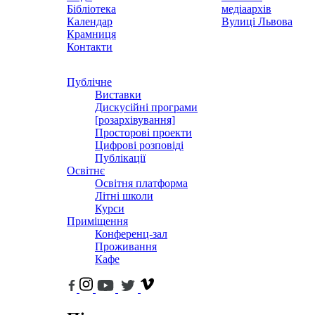
Бібліотека
медіаархів
Календар
Вулиці Львова
Крамниця
Контакти
Публічне
Виставки
Дискусійні програми
[розархівування]
Просторові проекти
Цифрові розповіді
Публікації
Освітнє
Освітня платформа
Літні школи
Курси
Приміщення
Конференц-зал
Проживання
Кафе