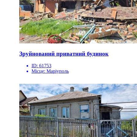
Зруйнований приватний будинок
ID:
61753
Місце:
Маріуполь