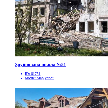
Зруйнована школа №51
ID:
61751
Місце:
Маріуполь