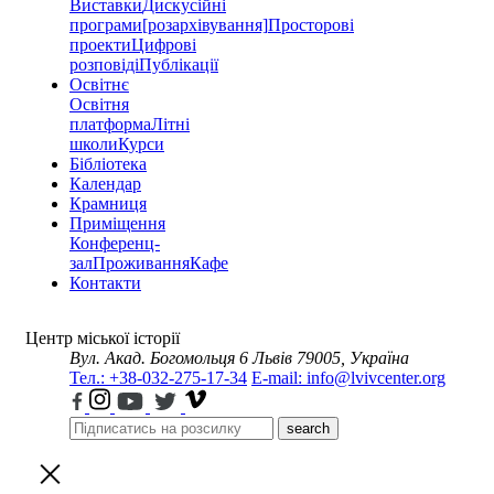
Виставки
Дискусійні
програми
[розархівування]
Просторові
проекти
Цифрові
розповіді
Публікації
Освітнє
Освітня
платформа
Літні
школи
Курси
Бібліотека
Календар
Крамниця
Приміщення
Конференц-
зал
Проживання
Кафе
Контакти
Центр міської історії
Вул. Акад. Богомольця 6
Львів 79005, Україна
Тел.: +38-032-275-17-34
E-mail: info@lvivcenter.org
search