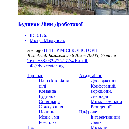
Будинок Ліни Дроботової
ID:
61763
Місце:
Маріуполь
site logo
ЦЕНТР МІСЬКОЇ ІСТОРІЇ
Вул. Акад. Богомольця 6
Львів 79005, Україна
Тел.: +38-032-275-17-34
E-mail:
info@lvivcenter.org
Про нас
Академічне
Наша історія та
Дослідження
цілі
Конференції,
Команда
воркшопи,
Будинок
семінари
Співпраця
Міські семінари
Стажування
Резиденції
Новини
Цифрове
Медіа і ми
Інтерактивний
Розсилка
Львів
Події
Міський