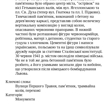
пам'ятника було обрано центр міста, "острівок" на
вісі Гетьманських валів, між вул. Ягеллонською та
пл. Св. Духа (тепер вул. Гнатюка та пл. І. Підкови).
Тимчасовий пам'ятник, виконаний з бетону на
дерев'яному каркасі, представляв собою величезну
вертикальну композицію у вигляді колон,
опасованих червоними прапорами. В нижній
частині були розташовані фігури червоноармійця,
робітника, матері з дитиною, студентки та старого
гуцула з хлопчиком. Цементні фігури і написи
українською, польською та на їдиш символізували
дружбу народів за статтями Сталінської конституції.
30 червня 1941 р. містом оволоділи німецькі війська.
Чи не в той же день бетонний пам'ятник було
розбито, а його уламками засипали діри та вибоїни,
що утворилися після німецького бомбардування
Львова.
Ключові слова:
Вулиця Першого Травня, пам’ятник, трамвайна
колія, перехожі
Категорія:
Монументи