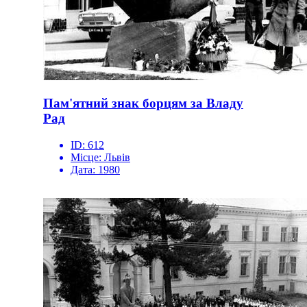
Пам'ятний знак борцям за Владу
Рад
ID:
612
Місце:
Львів
Дата:
1980