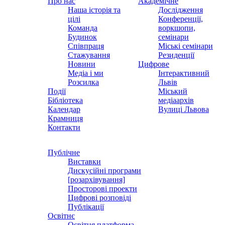
Про нас
Академічне
Наша історія та
Дослідження
цілі
Конференції,
Команда
воркшопи,
Будинок
семінари
Співпраця
Міські семінари
Стажування
Резиденції
Новини
Цифрове
Медіа і ми
Інтерактивний
Розсилка
Львів
Події
Міський
Бібліотека
медіаархів
Календар
Вулиці Львова
Крамниця
Контакти
Публічне
Виставки
Дискусійні програми
[розархівування]
Просторові проекти
Цифрові розповіді
Публікації
Освітнє
Освітня платформа