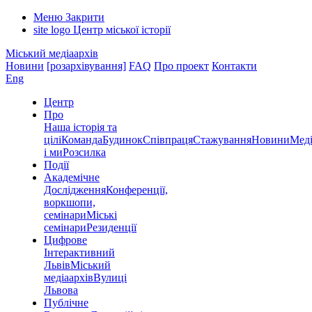
Меню
Закрити
site logo
Центр міської історії
Міський медіаархів
Новини
[розархівування]
FAQ
Про проект
Контакти
Eng
Центр
Про
Наша історія та
цілі
Команда
Будинок
Співпраця
Стажування
Новини
Меді
і ми
Розсилка
Події
Академічне
Дослідження
Конференції,
воркшопи,
семінари
Міські
семінари
Резиденції
Цифрове
Інтерактивний
Львів
Міський
медіаархів
Вулиці
Львова
Публічне