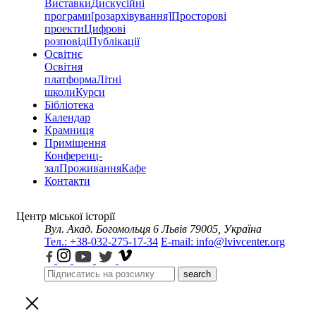
Виставки
Дискусійні
програми
[розархівування]
Просторові
проекти
Цифрові
розповіді
Публікації
Освітнє
Освітня
платформа
Літні
школи
Курси
Бібліотека
Календар
Крамниця
Приміщення
Конференц-
зал
Проживання
Кафе
Контакти
Центр міської історії
Вул. Акад. Богомольця 6
Львів 79005, Україна
Тел.: +38-032-275-17-34
E-mail: info@lvivcenter.org
search