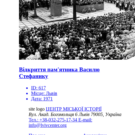
Відкриття пам'ятника Василю
Стефанику
ID:
617
Місце:
Львів
Дата:
1971
site logo
ЦЕНТР МІСЬКОЇ ІСТОРІЇ
Вул. Акад. Богомольця 6
Львів 79005, Україна
Тел.: +38-032-275-17-34
E-mail:
info@lvivcenter.org