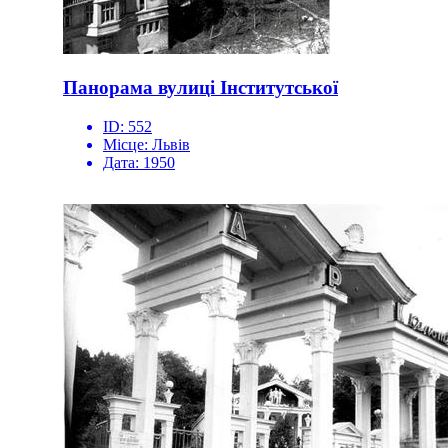
Панорама вулиці Інститутської
ID:
552
Місце:
Львів
Дата:
1950