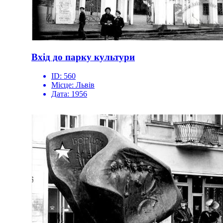
Вхід до парку культури
ID:
560
Місце:
Львів
Дата:
1956