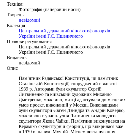
Техніка:
Фотографія (паперовий носій)
Творець
невідомий
Колекція
Центральний державний кінофотофоноархів
України імені Г.С. Пшеничного
Правове регулювання
Центральний державний кінофотофоноархів
України імені Г.С. Пшеничного
Видавець
невідомий
Опис
Пам’ятник Радянської Конституції, чи пам'ятник
Сталінській Конституції, споруджений в жовтні
1939 р. Авторами були скульптор Сергій
Литвиненко та київський художник Михайло
Дмитренко, можливо, митці адаптували до місцевих
умов проект, виконаний у Москві. Виконавцями
були скульптори Євген Дзиндра та Андрій Коверко,
можливою є участь учня Литвиненка молодого
скульптора Якова Чайки. Пам'ятник виконувався на
Кераміко-скульптурній фабриці, що відкрилася вже
в 1939 р. на вул. Мучній. Місцем розташування