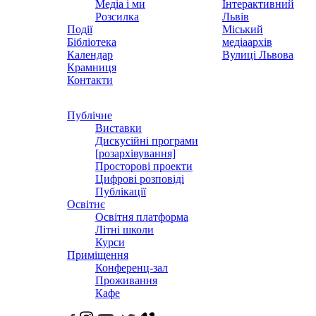
Медіа і ми
Інтерактивний
Розсилка
Львів
Події
Міський
Бібліотека
медіаархів
Календар
Вулиці Львова
Крамниця
Контакти
Публічне
Виставки
Дискусійні програми
[розархівування]
Просторові проекти
Цифрові розповіді
Публікації
Освітнє
Освітня платформа
Літні школи
Курси
Приміщення
Конференц-зал
Проживання
Кафе