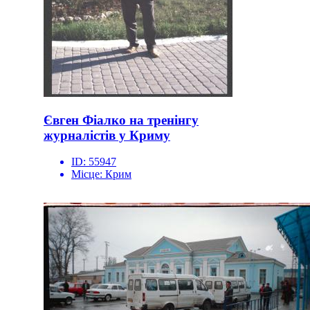
Євген Фіалко на тренінгу
журналістів у Криму
ID:
55947
Місце:
Крим