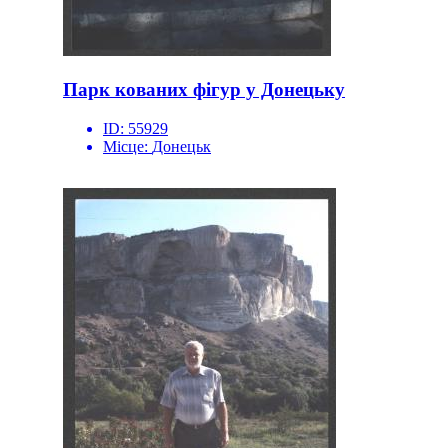
Парк кованих фігур у Донецьку
ID:
55929
Місце:
Донецьк