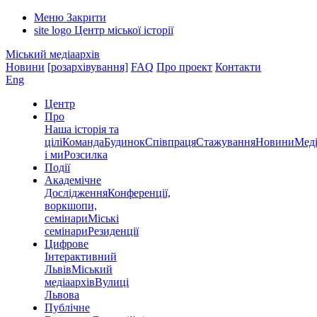
Меню
Закрити
site logo
Центр міської історії
Міський медіаархів
Новини
[розархівування]
FAQ
Про проект
Контакти
Eng
Центр
Про
Наша історія та
цілі
Команда
Будинок
Співпраця
Стажування
Новини
Меді
і ми
Розсилка
Події
Академічне
Дослідження
Конференції,
воркшопи,
семінари
Міські
семінари
Резиденції
Цифрове
Інтерактивний
Львів
Міський
медіаархів
Вулиці
Львова
Публічне