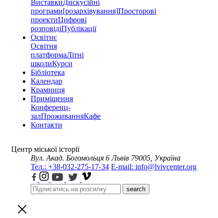
Виставки
Дискусійні
програми
[розархівування]
Просторові
проекти
Цифрові
розповіді
Публікації
Освітнє
Освітня
платформа
Літні
школи
Курси
Бібліотека
Календар
Крамниця
Приміщення
Конференц-
зал
Проживання
Кафе
Контакти
Центр міської історії
Вул. Акад. Богомольця 6
Львів 79005, Україна
Тел.: +38-032-275-17-34
E-mail: info@lvivcenter.org
search