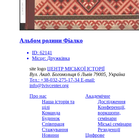
Альбом родини Фіалко
ID:
62141
Місце:
Дружківка
site logo
ЦЕНТР МІСЬКОЇ ІСТОРІЇ
Вул. Акад. Богомольця 6
Львів 79005, Україна
Тел.: +38-032-275-17-34
E-mail:
info@lvivcenter.org
Про нас
Академічне
Наша історія та
Дослідження
цілі
Конференції,
Команда
воркшопи,
Будинок
семінари
Співпраця
Міські семінари
Стажування
Резиденції
Новини
Цифрове