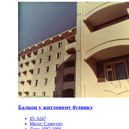
Балкон у житловому будинку
ID:
6247
Місце:
Славутич
Дата:
1987-1988