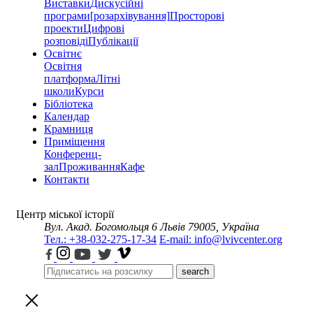
Виставки
Дискусійні
програми
[розархівування]
Просторові
проекти
Цифрові
розповіді
Публікації
Освітнє
Освітня
платформа
Літні
школи
Курси
Бібліотека
Календар
Крамниця
Приміщення
Конференц-
зал
Проживання
Кафе
Контакти
Центр міської історії
Вул. Акад. Богомольця 6
Львів 79005, Україна
Тел.: +38-032-275-17-34
E-mail: info@lvivcenter.org
search