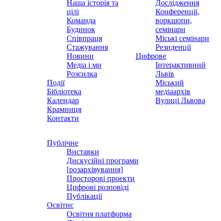
Наша історія та
Дослідження
цілі
Конференції,
Команда
воркшопи,
Будинок
семінари
Співпраця
Міські семінари
Стажування
Резиденції
Новини
Цифрове
Медіа і ми
Інтерактивний
Розсилка
Львів
Події
Міський
Бібліотека
медіаархів
Календар
Вулиці Львова
Крамниця
Контакти
Публічне
Виставки
Дискусійні програми
[розархівування]
Просторові проекти
Цифрові розповіді
Публікації
Освітнє
Освітня платформа