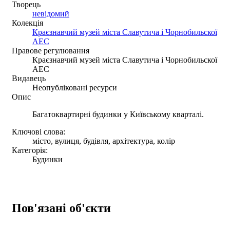
Творець
невідомий
Колекція
Краєзнавчий музей міста Славутича і Чорнобильскої
АЕС
Правове регулювання
Краєзнавчий музей міста Славутича і Чорнобильскої
АЕС
Видавець
Неопубліковані ресурси
Опис
Багатоквартирні будинки у Київському кварталі.
Ключові слова:
місто, вулиця, будівля, архітектура, колір
Категорія:
Будинки
Пов'язані об'єкти