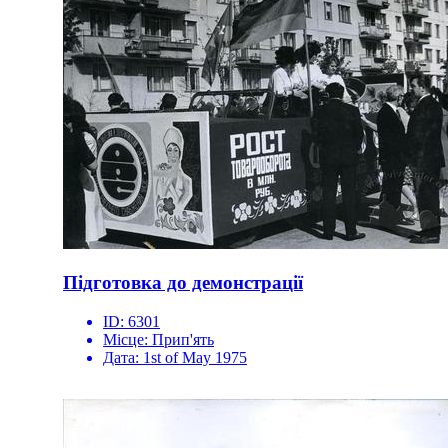
Підготовка до демонстрації
ID:
6301
Місце:
Прип'ять
Дата:
1st of May 1975