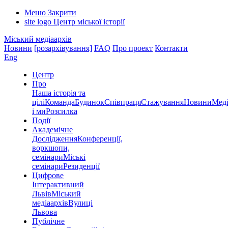
Меню
Закрити
site logo
Центр міської історії
Міський медіаархів
Новини
[розархівування]
FAQ
Про проект
Контакти
Eng
Центр
Про
Наша історія та
цілі
Команда
Будинок
Співпраця
Стажування
Новини
Меді
і ми
Розсилка
Події
Академічне
Дослідження
Конференції,
воркшопи,
семінари
Міські
семінари
Резиденції
Цифрове
Інтерактивний
Львів
Міський
медіаархів
Вулиці
Львова
Публічне