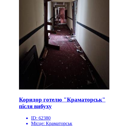
Коридор готелю "Краматорськ"
після вибуху
ID:
62380
Місце:
Краматорськ