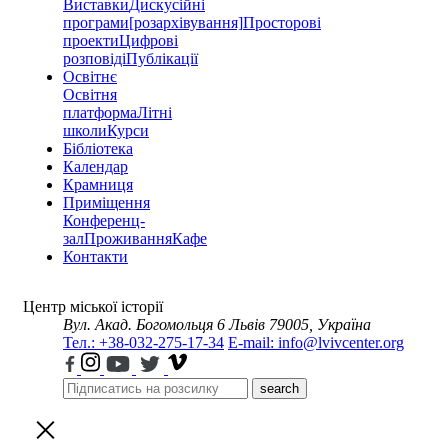
Виставки
Дискусійні
програми
[розархівування]
Просторові
проекти
Цифрові
розповіді
Публікації
Освітнє
Освітня
платформа
Літні
школи
Курси
Бібліотека
Календар
Крамниця
Приміщення
Конференц-
зал
Проживання
Кафе
Контакти
Центр міської історії
Вул. Акад. Богомольця 6
Львів 79005, Україна
Тел.: +38-032-275-17-34
E-mail: info@lvivcenter.org
search