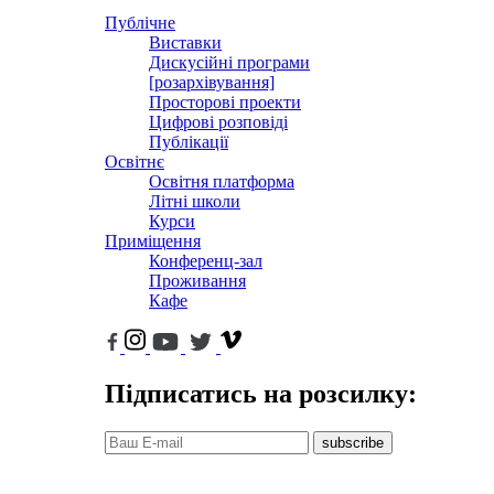
Публічне
Виставки
Дискусійні програми
[розархівування]
Просторові проекти
Цифрові розповіді
Публікації
Освітнє
Освітня платформа
Літні школи
Курси
Приміщення
Конференц-зал
Проживання
Кафе
Підписатись на розсилку:
subscribe