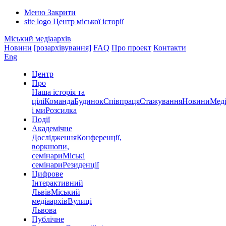
Меню
Закрити
site logo
Центр міської історії
Міський медіаархів
Новини
[розархівування]
FAQ
Про проект
Контакти
Eng
Центр
Про
Наша історія та
цілі
Команда
Будинок
Співпраця
Стажування
Новини
Меді
і ми
Розсилка
Події
Академічне
Дослідження
Конференції,
воркшопи,
семінари
Міські
семінари
Резиденції
Цифрове
Інтерактивний
Львів
Міський
медіаархів
Вулиці
Львова
Публічне