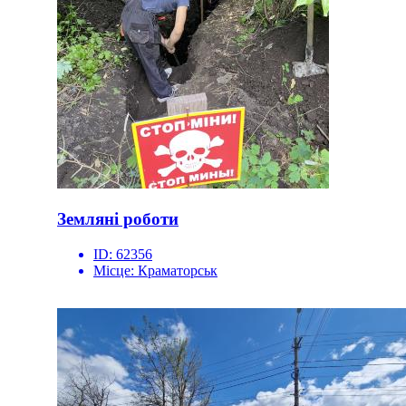
Земляні роботи
ID:
62356
Місце:
Краматорськ