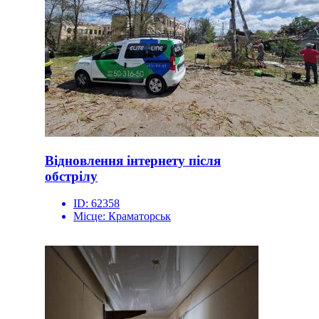
Відновлення інтернету після
обстрілу
ID:
62358
Місце:
Краматорськ