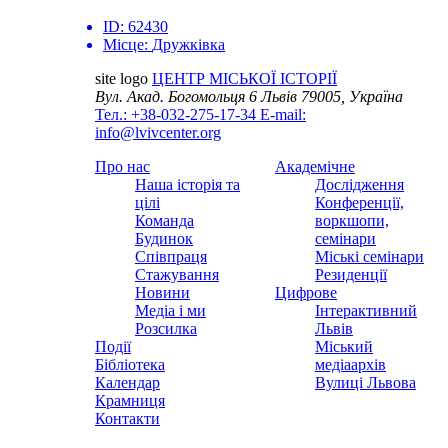
ID:
62430
Місце:
Дружківка
site logo
ЦЕНТР МІСЬКОЇ ІСТОРІЇ
Вул. Акад. Богомольця 6
Львів 79005, Україна
Тел.: +38-032-275-17-34
E-mail:
info@lvivcenter.org
Про нас
Академічне
Наша історія та
Дослідження
цілі
Конференції,
Команда
воркшопи,
Будинок
семінари
Співпраця
Міські семінари
Стажування
Резиденції
Новини
Цифрове
Медіа і ми
Інтерактивний
Розсилка
Львів
Події
Міський
Бібліотека
медіаархів
Календар
Вулиці Львова
Крамниця
Контакти