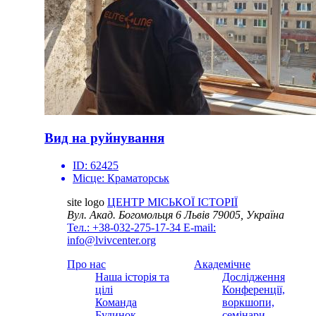
Вид на руйнування
ID:
62425
Місце:
Краматорськ
site logo
ЦЕНТР МІСЬКОЇ ІСТОРІЇ
Вул. Акад. Богомольця 6
Львів 79005, Україна
Тел.: +38-032-275-17-34
E-mail:
info@lvivcenter.org
Про нас
Академічне
Наша історія та
Дослідження
цілі
Конференції,
Команда
воркшопи,
Будинок
семінари