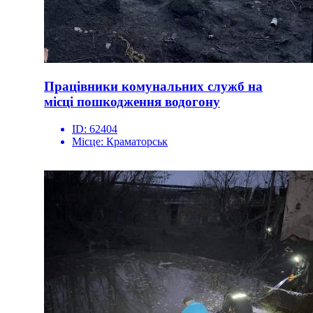
Працівники комунальних служб на
місці пошкодження водогону
ID:
62404
Місце:
Краматорськ