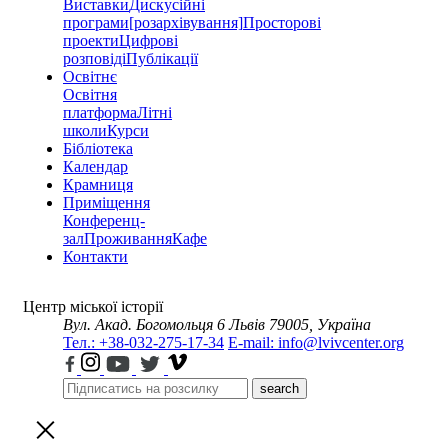
Виставки
Дискусійні
програми
[розархівування]
Просторові
проекти
Цифрові
розповіді
Публікації
Освітнє
Освітня
платформа
Літні
школи
Курси
Бібліотека
Календар
Крамниця
Приміщення
Конференц-
зал
Проживання
Кафе
Контакти
Центр міської історії
Вул. Акад. Богомольця 6
Львів 79005, Україна
Тел.: +38-032-275-17-34
E-mail: info@lvivcenter.org
search