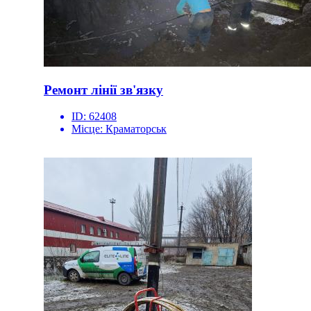
Ремонт лінії зв'язку
ID:
62408
Місце:
Краматорськ