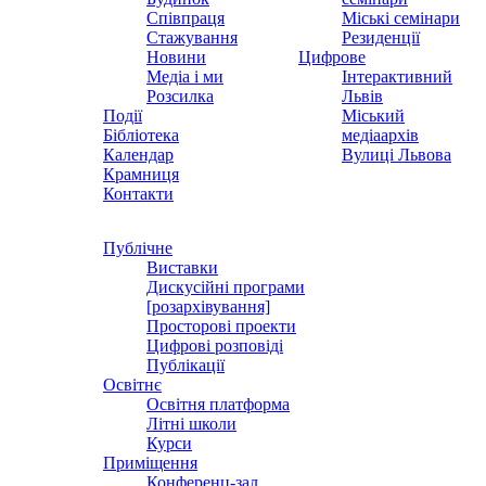
Співпраця
Міські семінари
Стажування
Резиденції
Новини
Цифрове
Медіа і ми
Інтерактивний
Розсилка
Львів
Події
Міський
Бібліотека
медіаархів
Календар
Вулиці Львова
Крамниця
Контакти
Публічне
Виставки
Дискусійні програми
[розархівування]
Просторові проекти
Цифрові розповіді
Публікації
Освітнє
Освітня платформа
Літні школи
Курси
Приміщення
Конференц-зал