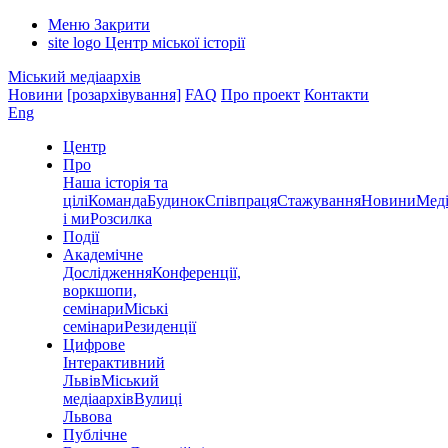
Меню
Закрити
site logo
Центр міської історії
Міський медіаархів
Новини
[розархівування]
FAQ
Про проект
Контакти
Eng
Центр
Про
Наша історія та
цілі
Команда
Будинок
Співпраця
Стажування
Новини
Меді
і ми
Розсилка
Події
Академічне
Дослідження
Конференції,
воркшопи,
семінари
Міські
семінари
Резиденції
Цифрове
Інтерактивний
Львів
Міський
медіаархів
Вулиці
Львова
Публічне