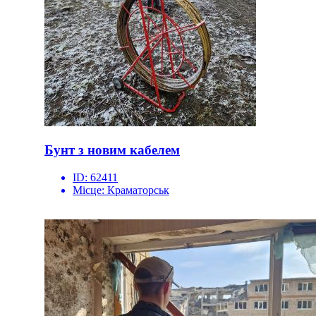
Бунт з новим кабелем
ID:
62411
Місце:
Краматорськ