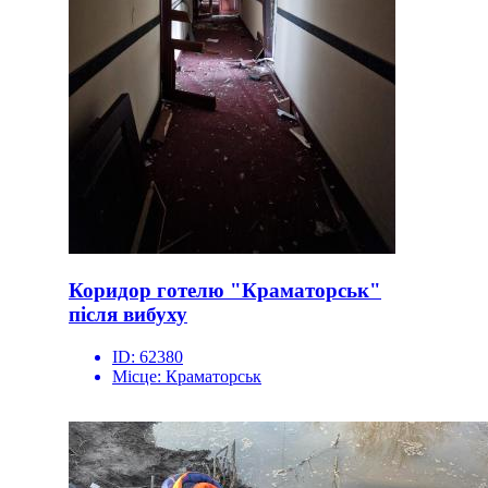
Коридор готелю "Краматорськ"
після вибуху
ID:
62380
Місце:
Краматорськ