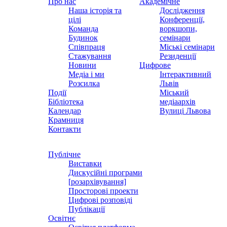
Про нас
Академічне
Наша історія та
Дослідження
цілі
Конференції,
Команда
воркшопи,
Будинок
семінари
Співпраця
Міські семінари
Стажування
Резиденції
Новини
Цифрове
Медіа і ми
Інтерактивний
Розсилка
Львів
Події
Міський
Бібліотека
медіаархів
Календар
Вулиці Львова
Крамниця
Контакти
Публічне
Виставки
Дискусійні програми
[розархівування]
Просторові проекти
Цифрові розповіді
Публікації
Освітнє