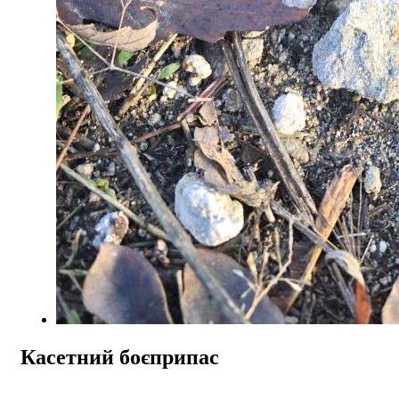
Касетний боєприпас