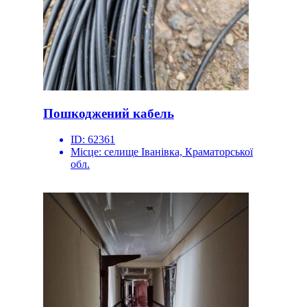
Пошкоджений кабель
ID:
62361
Місце:
селище Іванівка, Краматорської
обл.