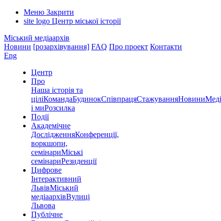
Меню
Закрити
site logo
Центр міської історії
Міський медіаархів
Новини
[розархівування]
FAQ
Про проект
Контакти
Eng
Центр
Про
Наша історія та
цілі
Команда
Будинок
Співпраця
Стажування
Новини
Меді
і ми
Розсилка
Події
Академічне
Дослідження
Конференції,
воркшопи,
семінари
Міські
семінари
Резиденції
Цифрове
Інтерактивний
Львів
Міський
медіаархів
Вулиці
Львова
Публічне