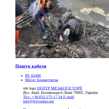
Пошук кабеля
ID:
62406
Місце:
Краматорськ
site logo
ЦЕНТР МІСЬКОЇ ІСТОРІЇ
Вул. Акад. Богомольця 6
Львів 79005, Україна
Тел.: +38-032-275-17-34
E-mail:
info@lvivcenter.org