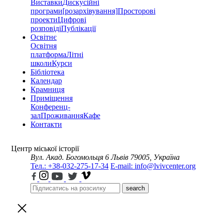
Виставки
Дискусійні
програми
[розархівування]
Просторові
проекти
Цифрові
розповіді
Публікації
Освітнє
Освітня
платформа
Літні
школи
Курси
Бібліотека
Календар
Крамниця
Приміщення
Конференц-
зал
Проживання
Кафе
Контакти
Центр міської історії
Вул. Акад. Богомольця 6
Львів 79005, Україна
Тел.: +38-032-275-17-34
E-mail: info@lvivcenter.org
search