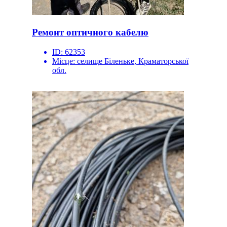
Ремонт оптичного кабелю
ID:
62353
Місце:
селище Біленьке, Краматорської
обл.