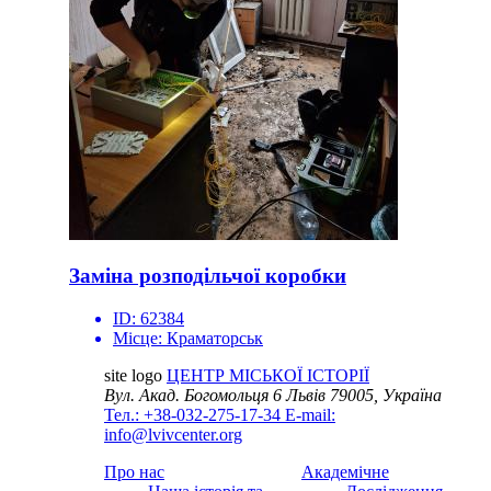
Заміна розподільчої коробки
ID:
62384
Місце:
Краматорськ
site logo
ЦЕНТР МІСЬКОЇ ІСТОРІЇ
Вул. Акад. Богомольця 6
Львів 79005, Україна
Тел.: +38-032-275-17-34
E-mail:
info@lvivcenter.org
Про нас
Академічне