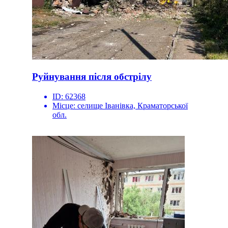
Руйнування після обстрілу
ID:
62368
Місце:
селище Іванівка, Краматорської
обл.