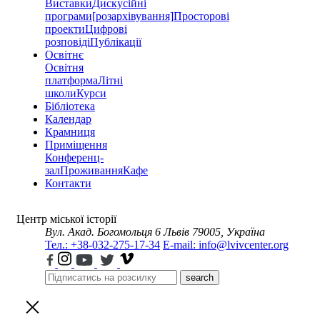
Виставки
Дискусійні
програми
[розархівування]
Просторові
проекти
Цифрові
розповіді
Публікації
Освітнє
Освітня
платформа
Літні
школи
Курси
Бібліотека
Календар
Крамниця
Приміщення
Конференц-
зал
Проживання
Кафе
Контакти
Центр міської історії
Вул. Акад. Богомольця 6
Львів 79005, Україна
Тел.: +38-032-275-17-34
E-mail: info@lvivcenter.org
search