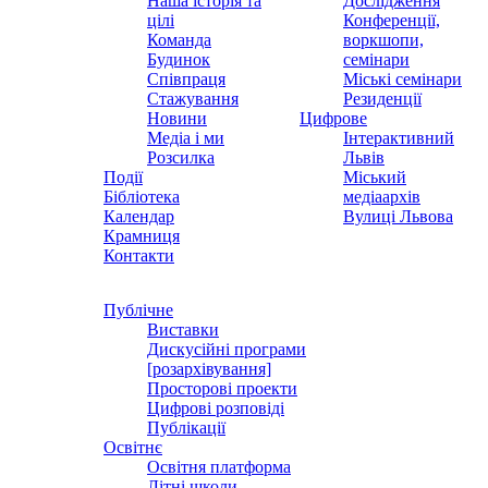
Наша історія та
Дослідження
цілі
Конференції,
Команда
воркшопи,
Будинок
семінари
Співпраця
Міські семінари
Стажування
Резиденції
Новини
Цифрове
Медіа і ми
Інтерактивний
Розсилка
Львів
Події
Міський
Бібліотека
медіаархів
Календар
Вулиці Львова
Крамниця
Контакти
Публічне
Виставки
Дискусійні програми
[розархівування]
Просторові проекти
Цифрові розповіді
Публікації
Освітнє
Освітня платформа
Літні школи