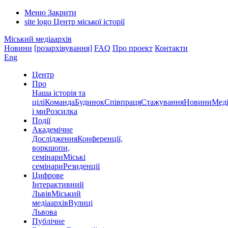
Меню
Закрити
site logo
Центр міської історії
Міський медіаархів
Новини
[розархівування]
FAQ
Про проект
Контакти
Eng
Центр
Про
Наша історія та
цілі
Команда
Будинок
Співпраця
Стажування
Новини
Меді
і ми
Розсилка
Події
Академічне
Дослідження
Конференції,
воркшопи,
семінари
Міські
семінари
Резиденції
Цифрове
Інтерактивний
Львів
Міський
медіаархів
Вулиці
Львова
Публічне