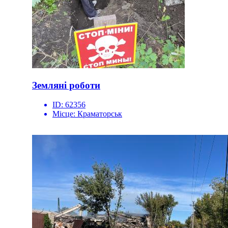
Земляні роботи
ID:
62356
Місце:
Краматорськ