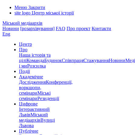
Меню
Закрити
site logo
Центр міської історії
Міський медіаархів
Новини
[розархівування]
FAQ
Про проект
Контакти
Eng
Центр
Про
Наша історія та
цілі
Команда
Будинок
Співпраця
Стажування
Новини
Меді
і ми
Розсилка
Події
Академічне
Дослідження
Конференції,
воркшопи,
семінари
Міські
семінари
Резиденції
Цифрове
Інтерактивний
Львів
Міський
медіаархів
Вулиці
Львова
Публічне