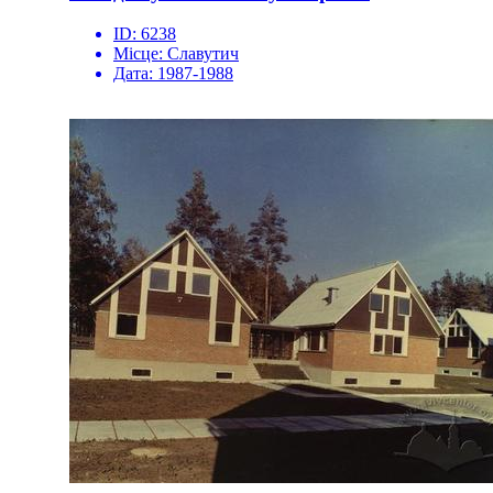
ID:
6238
Місце:
Славутич
Дата:
1987-1988