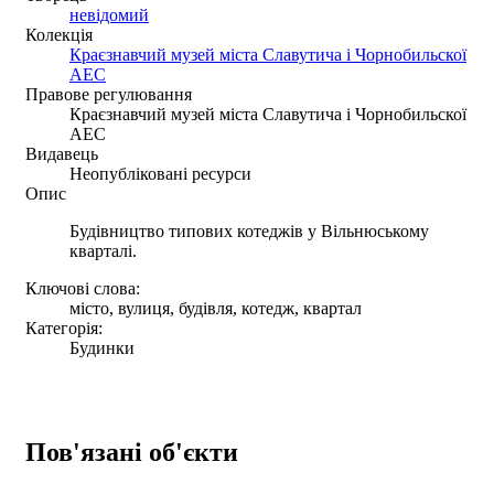
невідомий
Колекція
Краєзнавчий музей міста Славутича і Чорнобильскої
АЕС
Правове регулювання
Краєзнавчий музей міста Славутича і Чорнобильскої
АЕС
Видавець
Неопубліковані ресурси
Опис
Будівництво типових котеджів у Вільнюському
кварталі.
Ключові слова:
місто, вулиця, будівля, котедж, квартал
Категорія:
Будинки
Пов'язані об'єкти