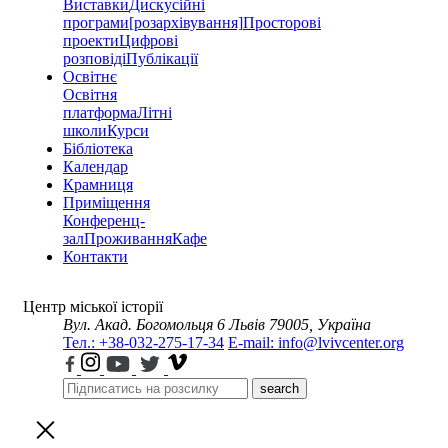
Виставки
Дискусійні
програми
[розархівування]
Просторові
проекти
Цифрові
розповіді
Публікації
Освітнє
Освітня
платформа
Літні
школи
Курси
Бібліотека
Календар
Крамниця
Приміщення
Конференц-
зал
Проживання
Кафе
Контакти
Центр міської історії
Вул. Акад. Богомольця 6
Львів 79005, Україна
Тел.: +38-032-275-17-34
E-mail: info@lvivcenter.org
search