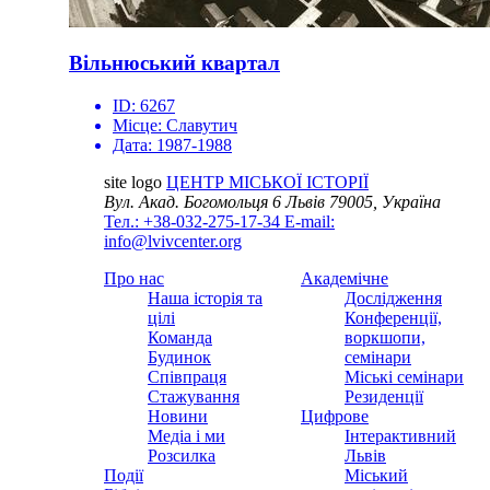
Вільнюський квартал
ID:
6267
Місце:
Славутич
Дата:
1987-1988
site logo
ЦЕНТР МІСЬКОЇ ІСТОРІЇ
Вул. Акад. Богомольця 6
Львів 79005, Україна
Тел.: +38-032-275-17-34
E-mail:
info@lvivcenter.org
Про нас
Академічне
Наша історія та
Дослідження
цілі
Конференції,
Команда
воркшопи,
Будинок
семінари
Співпраця
Міські семінари
Стажування
Резиденції
Новини
Цифрове
Медіа і ми
Інтерактивний
Розсилка
Львів
Події
Міський