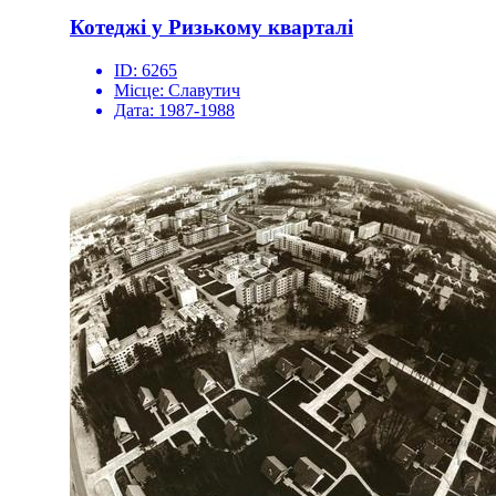
Котеджі у Ризькому кварталі
ID:
6265
Місце:
Славутич
Дата:
1987-1988