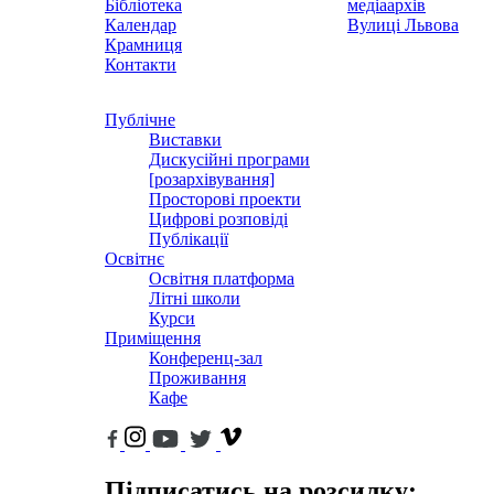
Бібліотека
медіаархів
Календар
Вулиці Львова
Крамниця
Контакти
Публічне
Виставки
Дискусійні програми
[розархівування]
Просторові проекти
Цифрові розповіді
Публікації
Освітнє
Освітня платформа
Літні школи
Курси
Приміщення
Конференц-зал
Проживання
Кафе
Підписатись на розсилку: