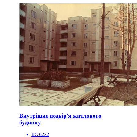
Внутрішнє подвір'я житлового
будинку
ID:
6232