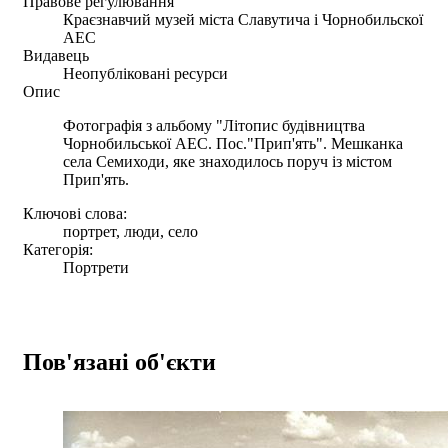
Правове регулювання
Краєзнавчий музей міста Славутича і Чорнобильскої
АЕС
Видавець
Неопубліковані ресурси
Опис
Фотографія з альбому "Літопис будівництва
Чорнобильської АЕС. Пос."Прип'ять". Мешканка
села Семиходи, яке знаходилось поруч із містом
Прип'ять.
Ключові слова:
портрет, люди, село
Категорія:
Портрети
Пов'язані об'єкти