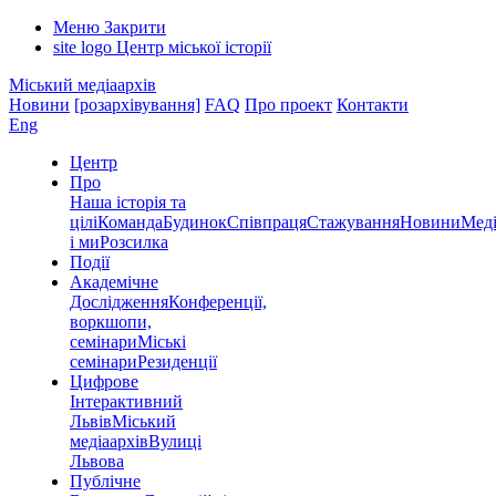
Меню
Закрити
site logo
Центр міської історії
Міський медіаархів
Новини
[розархівування]
FAQ
Про проект
Контакти
Eng
Центр
Про
Наша історія та
цілі
Команда
Будинок
Співпраця
Стажування
Новини
Меді
і ми
Розсилка
Події
Академічне
Дослідження
Конференції,
воркшопи,
семінари
Міські
семінари
Резиденції
Цифрове
Інтерактивний
Львів
Міський
медіаархів
Вулиці
Львова
Публічне