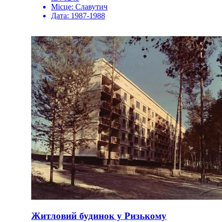
Місце:
Славутич
Дата:
1987-1988
Житловий будинок у Ризькому