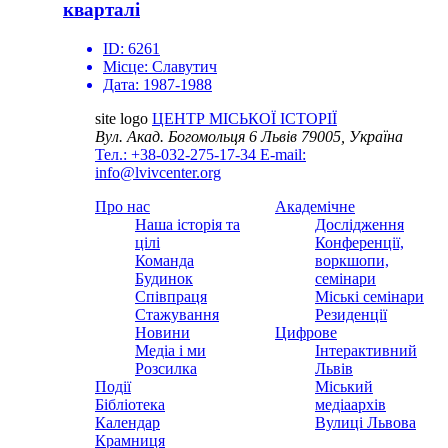
кварталі
ID:
6261
Місце:
Славутич
Дата:
1987-1988
site logo
ЦЕНТР МІСЬКОЇ ІСТОРІЇ
Вул. Акад. Богомольця 6
Львів 79005, Україна
Тел.: +38-032-275-17-34
E-mail:
info@lvivcenter.org
Про нас
Академічне
Наша історія та
Дослідження
цілі
Конференції,
Команда
воркшопи,
Будинок
семінари
Співпраця
Міські семінари
Стажування
Резиденції
Новини
Цифрове
Медіа і ми
Інтерактивний
Розсилка
Львів
Події
Міський
Бібліотека
медіаархів
Календар
Вулиці Львова
Крамниця