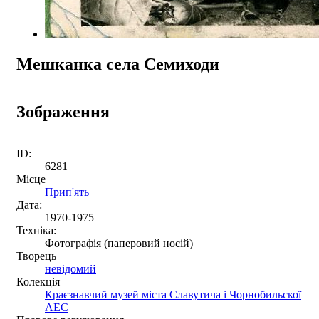
Мешканка села Семиходи
Зображення
ID:
6281
Місце
Прип'ять
Дата:
1970-1975
Техніка:
Фотографія (паперовий носій)
Творець
невідомий
Колекція
Краєзнавчий музей міста Славутича і Чорнобильскої
АЕС