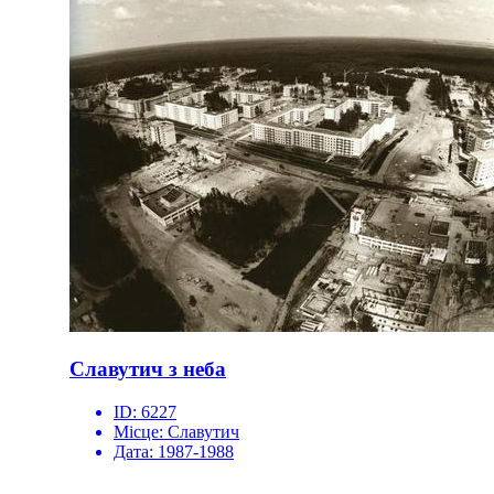
Славутич з неба
ID:
6227
Місце:
Славутич
Дата:
1987-1988