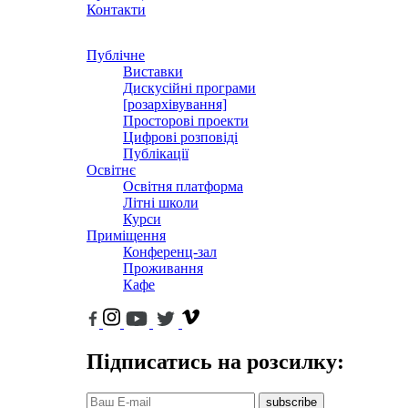
Контакти
Публічне
Виставки
Дискусійні програми
[розархівування]
Просторові проекти
Цифрові розповіді
Публікації
Освітнє
Освітня платформа
Літні школи
Курси
Приміщення
Конференц-зал
Проживання
Кафе
Підписатись на розсилку:
subscribe