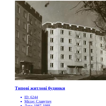
Типові житлові будинки
ID:
6244
Місце:
Славутич
Дата:
1987-1988