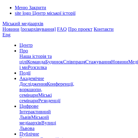
Меню
Закрити
site logo
Центр міської історії
Міський медіаархів
Новини
[розархівування]
FAQ
Про проект
Контакти
Eng
Центр
Про
Наша історія та
цілі
Команда
Будинок
Співпраця
Стажування
Новини
Меді
і ми
Розсилка
Події
Академічне
Дослідження
Конференції,
воркшопи,
семінари
Міські
семінари
Резиденції
Цифрове
Інтерактивний
Львів
Міський
медіаархів
Вулиці
Львова
Публічне