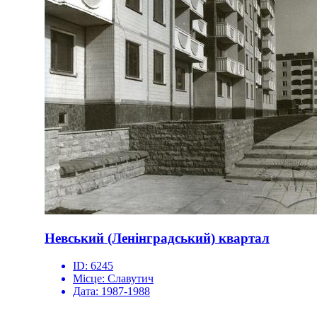
Невський (Ленінградський) квартал
ID:
6245
Місце:
Славутич
Дата:
1987-1988