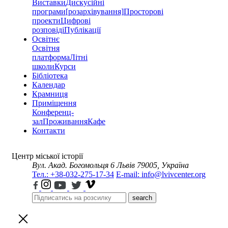
Виставки
Дискусійні
програми
[розархівування]
Просторові
проекти
Цифрові
розповіді
Публікації
Освітнє
Освітня
платформа
Літні
школи
Курси
Бібліотека
Календар
Крамниця
Приміщення
Конференц-
зал
Проживання
Кафе
Контакти
Центр міської історії
Вул. Акад. Богомольця 6
Львів 79005, Україна
Тел.: +38-032-275-17-34
E-mail: info@lvivcenter.org
search