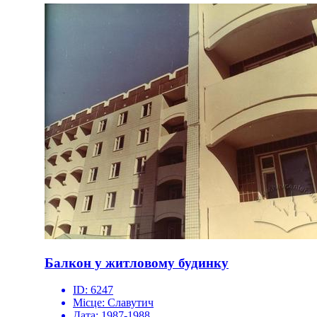
Балкон у житловому будинку
ID:
6247
Місце:
Славутич
Дата:
1987-1988