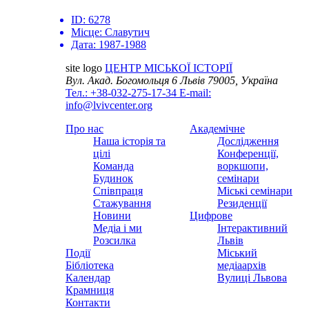
ID:
6278
Місце:
Славутич
Дата:
1987-1988
site logo
ЦЕНТР МІСЬКОЇ ІСТОРІЇ
Вул. Акад. Богомольця 6
Львів 79005, Україна
Тел.: +38-032-275-17-34
E-mail:
info@lvivcenter.org
Про нас
Академічне
Наша історія та
Дослідження
цілі
Конференції,
Команда
воркшопи,
Будинок
семінари
Співпраця
Міські семінари
Стажування
Резиденції
Новини
Цифрове
Медіа і ми
Інтерактивний
Розсилка
Львів
Події
Міський
Бібліотека
медіаархів
Календар
Вулиці Львова
Крамниця
Контакти