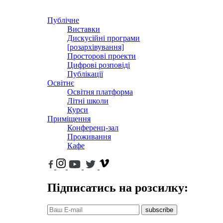
Публічне
Виставки
Дискусійні програми
[розархівування]
Просторові проекти
Цифрові розповіді
Публікації
Освітнє
Освітня платформа
Літні школи
Курси
Приміщення
Конференц-зал
Проживання
Кафе
Підписатись на розсилку:
subscribe