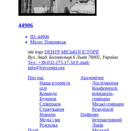
44906
ID:
44906
Місце:
Покровськ
site logo
ЦЕНТР МІСЬКОЇ ІСТОРІЇ
Вул. Акад. Богомольця 6
Львів 79005, Україна
Тел.: +38-032-275-17-34
E-mail:
info@lvivcenter.org
Про нас
Академічне
Наша історія та
Дослідження
цілі
Конференції,
Команда
воркшопи,
Будинок
семінари
Співпраця
Міські семінари
Стажування
Резиденції
Новини
Цифрове
Медіа і ми
Інтерактивний
Розсилка
Львів
Події
Міський