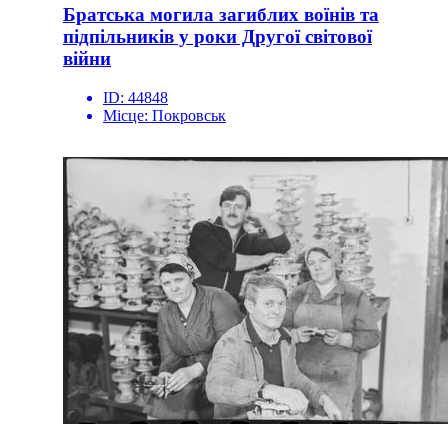
Братська могила загиблих воїнів та
підпільників у роки Другої світової
війни
ID:
44848
Місце:
Покровськ