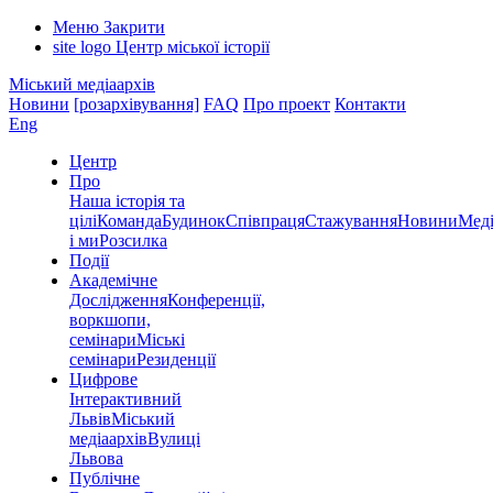
Меню
Закрити
site logo
Центр міської історії
Міський медіаархів
Новини
[розархівування]
FAQ
Про проект
Контакти
Eng
Центр
Про
Наша історія та
цілі
Команда
Будинок
Співпраця
Стажування
Новини
Меді
і ми
Розсилка
Події
Академічне
Дослідження
Конференції,
воркшопи,
семінари
Міські
семінари
Резиденції
Цифрове
Інтерактивний
Львів
Міський
медіаархів
Вулиці
Львова
Публічне