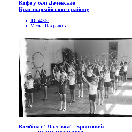
Кафе у селі Даченське
Красноармійського району
ID:
44862
Місце:
Покровськ
Комбінат "Ластівка". Бронзовий