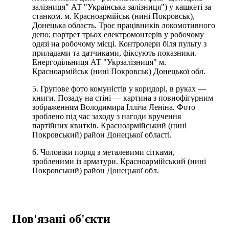
залізниця" АТ "Українська залізниця") у кашкеті за
станком. м. Красноармійськ (нині Покровськ),
Донецька область. Троє працівників локомотивного
депо; портрет трьох електромонтерів у робочому
одязі на робочому місці. Контролери біля пульту з
приладами та датчиками, фіксують показники.
Енергодільниця АТ "Укрзалізниця" м.
Красноармійськ (нині Покровськ) Донецької обл.
5. Групове фото комуністів у коридорі, в руках —
книги. Позаду на стіні — картина з повнофігурним
зображенням Володимира Ілліча Леніна. Фото
зроблено під час заходу з нагоди вручення
партійних квитків. Красноармійський (нині
Покровський) район Донецької області.
6. Чоловіки поряд з металевими сітками,
зробленими із арматури. Красноармійський (нині
Покровський) район Донецької обл.
Пов'язані об'єкти