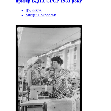
призер ВДНХ СРСР 1983 року
ID:
44893
Місце:
Покровськ