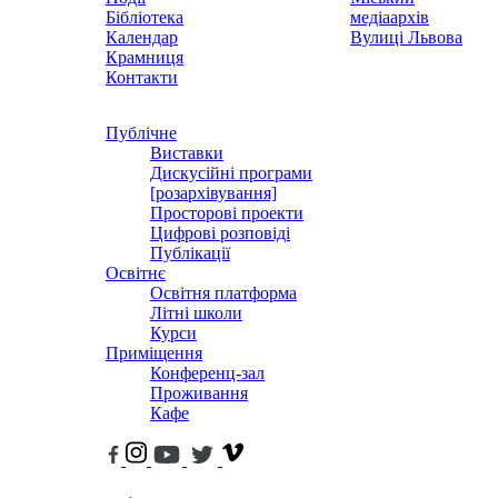
Бібліотека
медіаархів
Календар
Вулиці Львова
Крамниця
Контакти
Публічне
Виставки
Дискусійні програми
[розархівування]
Просторові проекти
Цифрові розповіді
Публікації
Освітнє
Освітня платформа
Літні школи
Курси
Приміщення
Конференц-зал
Проживання
Кафе