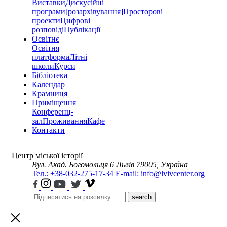
Виставки
Дискусійні
програми
[розархівування]
Просторові
проекти
Цифрові
розповіді
Публікації
Освітнє
Освітня
платформа
Літні
школи
Курси
Бібліотека
Календар
Крамниця
Приміщення
Конференц-
зал
Проживання
Кафе
Контакти
Центр міської історії
Вул. Акад. Богомольця 6
Львів 79005, Україна
Тел.: +38-032-275-17-34
E-mail: info@lvivcenter.org
search