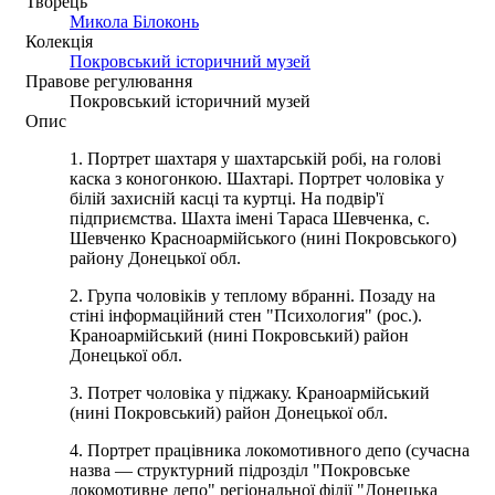
Творець
Микола Білоконь
Колекція
Покровський історичний музей
Правове регулювання
Покровський історичний музей
Опис
1. Портрет шахтаря у шахтарській робі, на голові
каска з коногонкою. Шахтарі. Портрет чоловіка у
білій захисній касці та куртці. На подвір'ї
підприємства. Шахта імені Тараса Шевченка, с.
Шевченко Красноармійського (нині Покровського)
району Донецької обл.
2. Група чоловіків у теплому вбранні. Позаду на
стіні інформаційний стен "Психология" (рос.).
Краноармійський (нині Покровський) район
Донецької обл.
3. Потрет чоловіка у піджаку. Краноармійський
(нині Покровський) район Донецької обл.
4. Портрет працівника локомотивного депо (сучасна
назва — структурний підрозділ "Покровське
локомотивне депо" регіональної філії "Донецька