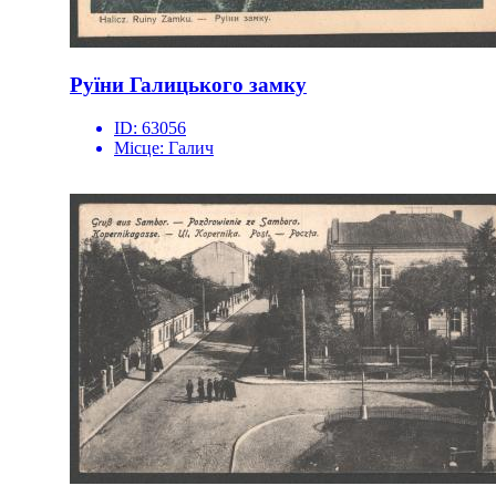
Руїни Галицького замку
ID:
63056
Місце:
Галич