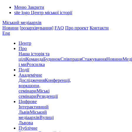
Меню
Закрити
site logo
Центр міської історії
Міський медіаархів
Новини
[розархівування]
FAQ
Про проект
Контакти
Eng
Центр
Про
Наша історія та
цілі
Команда
Будинок
Співпраця
Стажування
Новини
Меді
і ми
Розсилка
Події
Академічне
Дослідження
Конференції,
воркшопи,
семінари
Міські
семінари
Резиденції
Цифрове
Інтерактивний
Львів
Міський
медіаархів
Вулиці
Львова
Публічне