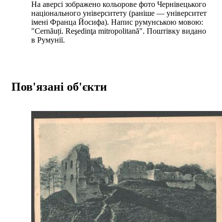
На аверсі зображено кольорове фото Чернівецького
національного університету (раніше — університет
імені Франца Йосифа). Напис румунською мовою:
"Cernăuți. Reşedinţa mitropolitană". Поштівку видано
в Румунії.
Пов'язані об'єкти