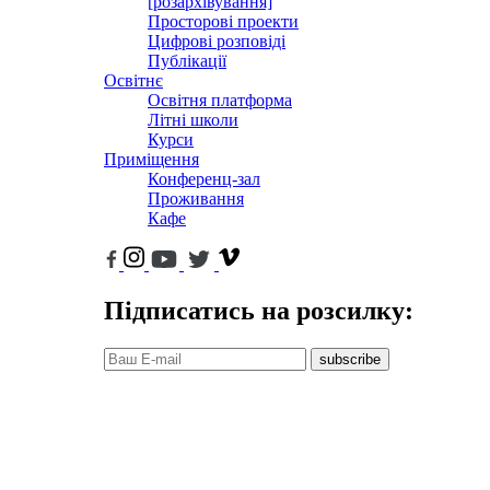
[розархівування]
Просторові проекти
Цифрові розповіді
Публікації
Освітнє
Освітня платформа
Літні школи
Курси
Приміщення
Конференц-зал
Проживання
Кафе
Підписатись на розсилку:
subscribe