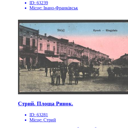
ID:
63239
Місце:
Івано-Франківськ
Стрий. Площа Ринок.
ID:
63281
Місце:
Стрий