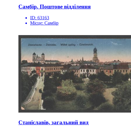
Самбір. Поштове відділення
ID:
63163
Місце:
Самбір
Станіславів, загальний вид