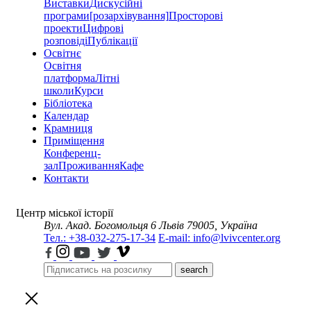
Виставки
Дискусійні
програми
[розархівування]
Просторові
проекти
Цифрові
розповіді
Публікації
Освітнє
Освітня
платформа
Літні
школи
Курси
Бібліотека
Календар
Крамниця
Приміщення
Конференц-
зал
Проживання
Кафе
Контакти
Центр міської історії
Вул. Акад. Богомольця 6
Львів 79005, Україна
Тел.: +38-032-275-17-34
E-mail: info@lvivcenter.org
search