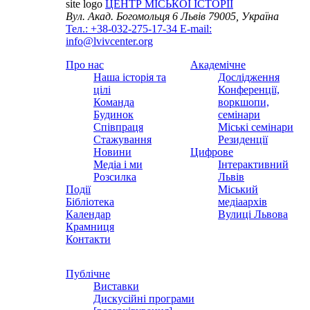
site logo
ЦЕНТР МІСЬКОЇ ІСТОРІЇ
Вул. Акад. Богомольця 6
Львів 79005, Україна
Тел.: +38-032-275-17-34
E-mail:
info@lvivcenter.org
Про нас
Академічне
Наша історія та
Дослідження
цілі
Конференції,
Команда
воркшопи,
Будинок
семінари
Співпраця
Міські семінари
Стажування
Резиденції
Новини
Цифрове
Медіа і ми
Інтерактивний
Розсилка
Львів
Події
Міський
Бібліотека
медіаархів
Календар
Вулиці Львова
Крамниця
Контакти
Публічне
Виставки
Дискусійні програми