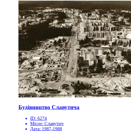
Будівництво Славутича
ID:
6274
Місце:
Славутич
Дата:
1987-1988