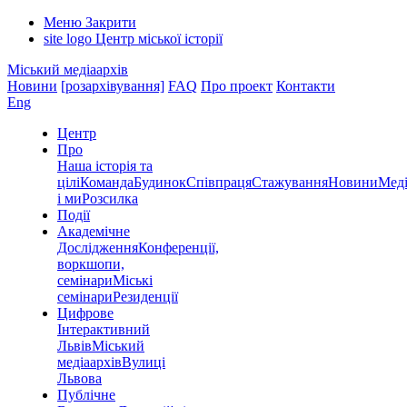
Меню
Закрити
site logo
Центр міської історії
Міський медіаархів
Новини
[розархівування]
FAQ
Про проект
Контакти
Eng
Центр
Про
Наша історія та
цілі
Команда
Будинок
Співпраця
Стажування
Новини
Меді
і ми
Розсилка
Події
Академічне
Дослідження
Конференції,
воркшопи,
семінари
Міські
семінари
Резиденції
Цифрове
Інтерактивний
Львів
Міський
медіаархів
Вулиці
Львова
Публічне