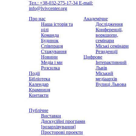
Тел.: +38-032-275-17-34
E-mail:
info@lvivcenter.org
Про нас
Академічне
Наша історія та
Дослідження
цілі
Конференції,
Команда
воркшопи,
Будинок
семінари
Співпраця
Міські семінари
Стажування
Резиденції
Новини
Цифрове
Медіа і ми
Інтерактивний
Розсилка
Львів
Події
Міський
Бібліотека
медіаархів
Календар
Вулиці Львова
Крамниця
Контакти
Публічне
Виставки
Дискусійні програми
[розархівування]
Просторові проекти