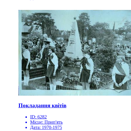
Покладання квітів
ID:
6282
Місце:
Прип'ять
Дата:
1970-1975