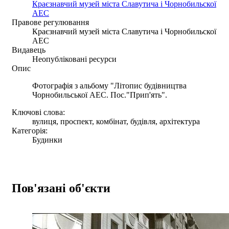
Краєзнавчий музей міста Славутича і Чорнобильскої
АЕС
Правове регулювання
Краєзнавчий музей міста Славутича і Чорнобильскої
АЕС
Видавець
Неопубліковані ресурси
Опис
Фотографія з альбому "Літопис будівництва
Чорнобильської АЕС. Пос."Прип'ять".
Ключові слова:
вулиця, проспект, комбінат, будівля, архітектура
Категорія:
Будинки
Пов'язані об'єкти