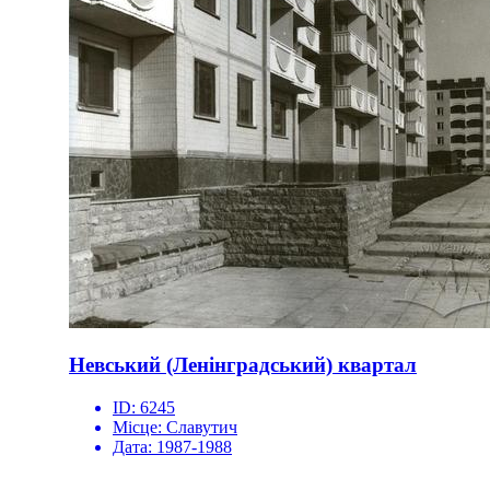
Невський (Ленінградський) квартал
ID:
6245
Місце:
Славутич
Дата:
1987-1988