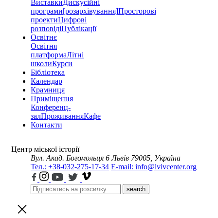
Виставки
Дискусійні
програми
[розархівування]
Просторові
проекти
Цифрові
розповіді
Публікації
Освітнє
Освітня
платформа
Літні
школи
Курси
Бібліотека
Календар
Крамниця
Приміщення
Конференц-
зал
Проживання
Кафе
Контакти
Центр міської історії
Вул. Акад. Богомольця 6
Львів 79005, Україна
Тел.: +38-032-275-17-34
E-mail: info@lvivcenter.org
search