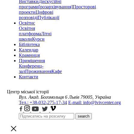
Виставки
Дискусійні
програми
[розархівування]
Просторові
проекти
Цифрові
розповіді
Публікації
Освітнє
Освітня
платформа
Літні
школи
Курси
Бібліотека
Календар
Крамниця
Приміщення
Конференц-
зал
Проживання
Кафе
Контакти
Центр міської історії
Вул. Акад. Богомольця 6
Львів 79005, Україна
Тел.: +38-032-275-17-34
E-mail: info@lvivcenter.org
search