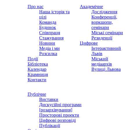
Про нас
Академічне
Наша історія та
Дослідження
цілі
Конференції,
Команда
воркшопи,
Будинок
семінари
Співпраця
Міські семінари
Стажування
Резиденції
Новини
Цифрове
Медіа і ми
Інтерактивний
Розсилка
Львів
Події
Міський
Бібліотека
медіаархів
Календар
Вулиці Львова
Крамниця
Контакти
Публічне
Виставки
Дискусійні програми
[розархівування]
Просторові проекти
Цифрові розповіді
Публікації