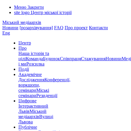
Меню
Закрити
site logo
Центр міської історії
Міський медіаархів
Новини
[розархівування]
FAQ
Про проект
Контакти
Eng
Центр
Про
Наша історія та
цілі
Команда
Будинок
Співпраця
Стажування
Новини
Меді
і ми
Розсилка
Події
Академічне
Дослідження
Конференції,
воркшопи,
семінари
Міські
семінари
Резиденції
Цифрове
Інтерактивний
Львів
Міський
медіаархів
Вулиці
Львова
Публічне