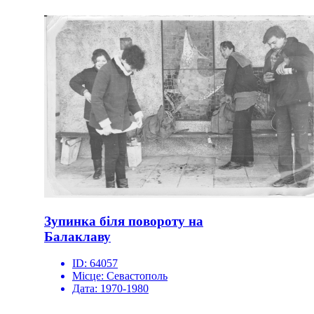
Зупинка біля повороту на
Балаклаву
ID:
64057
Місце:
Севастополь
Дата:
1970-1980