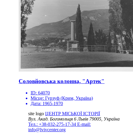
Соловйовська колонна, "Артек"
ID:
64070
Місце:
Гурзуф (Крим, Україна)
Дата:
1965-1970
site logo
ЦЕНТР МІСЬКОЇ ІСТОРІЇ
Вул. Акад. Богомольця 6
Львів 79005, Україна
Тел.: +38-032-275-17-34
E-mail:
info@lvivcenter.org