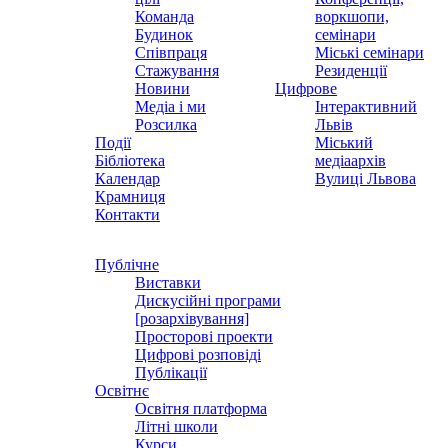
Команда
воркшопи,
Будинок
семінари
Співпраця
Міські семінари
Стажування
Резиденції
Новини
Цифрове
Медіа і ми
Інтерактивний
Розсилка
Львів
Події
Міський
Бібліотека
медіаархів
Календар
Вулиці Львова
Крамниця
Контакти
Публічне
Виставки
Дискусійні програми
[розархівування]
Просторові проекти
Цифрові розповіді
Публікації
Освітнє
Освітня платформа
Літні школи
Курси