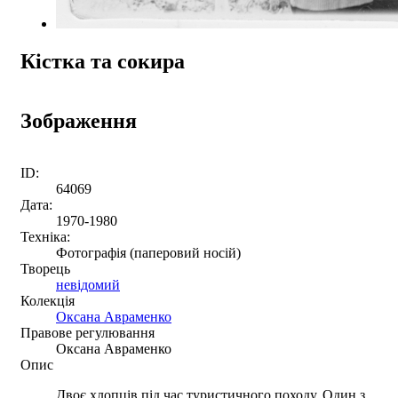
Кістка та сокира
Зображення
ID:
64069
Дата:
1970-1980
Техніка:
Фотографія (паперовий носій)
Творець
невідомий
Колекція
Оксана Авраменко
Правове регулювання
Оксана Авраменко
Опис
Двоє хлопців під час туристичного походу. Один з