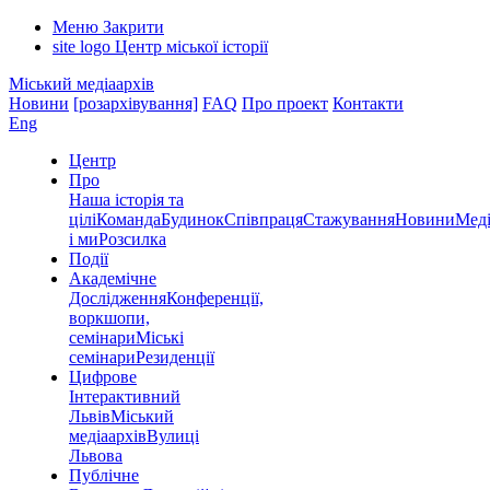
Меню
Закрити
site logo
Центр міської історії
Міський медіаархів
Новини
[розархівування]
FAQ
Про проект
Контакти
Eng
Центр
Про
Наша історія та
цілі
Команда
Будинок
Співпраця
Стажування
Новини
Меді
і ми
Розсилка
Події
Академічне
Дослідження
Конференції,
воркшопи,
семінари
Міські
семінари
Резиденції
Цифрове
Інтерактивний
Львів
Міський
медіаархів
Вулиці
Львова
Публічне