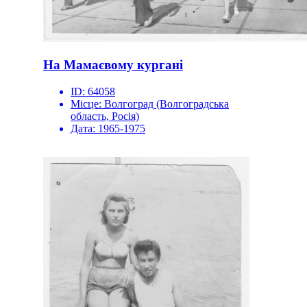
На Мамаєвому кургані
ID:
64058
Місце:
Волгоград (Волгоградська
область, Росія)
Дата:
1965-1975