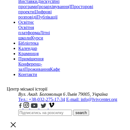
Виставки
Дискусійні
програми
[розархівування]
Просторові
проекти
Цифрові
розповіді
Публікації
Освітнє
Освітня
платформа
Літні
школи
Курси
Бібліотека
Календар
Крамниця
Приміщення
Конференц-
зал
Проживання
Кафе
Контакти
Центр міської історії
Вул. Акад. Богомольця 6
Львів 79005, Україна
Тел.: +38-032-275-17-34
E-mail: info@lvivcenter.org
search