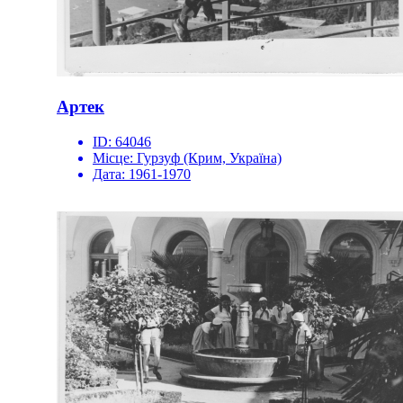
Артек
ID:
64046
Місце:
Гурзуф (Крим, Україна)
Дата:
1961-1970