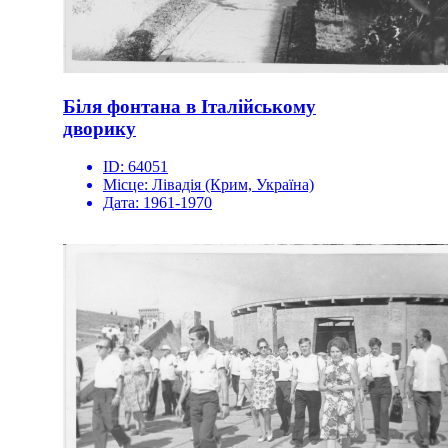
Біля фонтана в Італійському
дворику
ID:
64051
Місце:
Лівадія (Крим, Україна)
Дата:
1961-1970