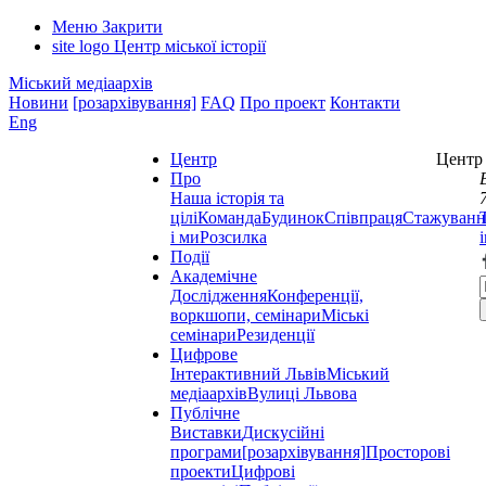
Меню
Закрити
site logo
Центр міської історії
Міський медіаархів
Новини
[розархівування]
FAQ
Про проект
Контакти
Eng
Центр
Центр 
Про
Наша історія та
цілі
Команда
Будинок
Співпраця
Стажуванн
і ми
Розсилка
Події
Академічне
Дослідження
Конференції,
воркшопи, семінари
Міські
семінари
Резиденції
Цифрове
Інтерактивний Львів
Міський
медіаархів
Вулиці Львова
Публічне
Виставки
Дискусійні
програми
[розархівування]
Просторові
проекти
Цифрові