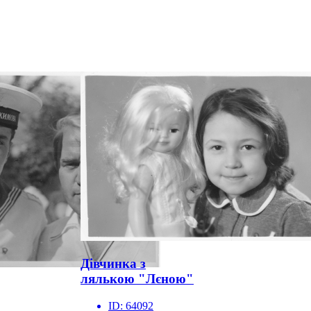
Дівчинка з
лялькою "Лєною"
ID:
64092