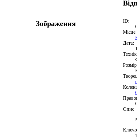
Від
ID:
Зображення
Місце
Дата:
Технік
Розмір
Творе
Колекц
Право
Опис
Ключов