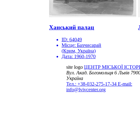
Ханський палац
ID:
64049
Місце:
Бахчисарай
(Крим, Україна)
Дата:
1960-1970
site logo
ЦЕНТР МІСЬКОЇ ІСТОРІ
Вул. Акад. Богомольця 6
Львів 7900
Україна
Тел.: +38-032-275-17-34
E-mail:
info@lvivcenter.org