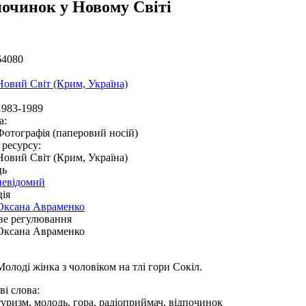
починок у Новому Світі
64080
Новий Світ (Крим, Україна)
1983-1989
а:
Фотографія (паперовий носій)
 ресурсу:
Новий Світ (Крим, Україна)
ць
невідомий
ія
Оксана Авраменко
ве регулювання
Оксана Авраменко
Молоді жінка з чоловіком на тлі гори Сокіл.
і слова:
туризм, молодь, гора, радіоприймач, відпочинок