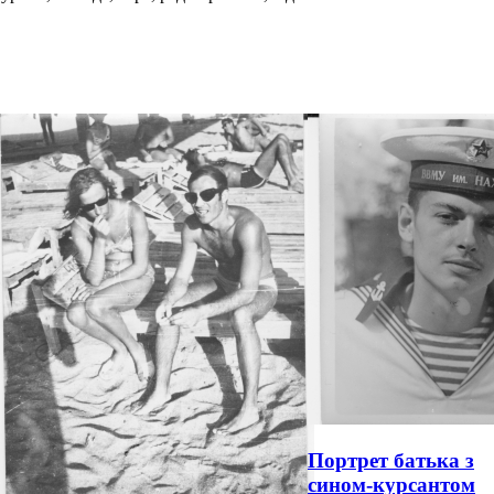
Портрет батька з
сином-курсантом