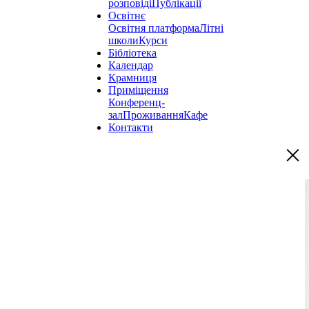
розповіді
Публікації
Освітнє
Освітня платформа
Літні
школи
Курси
Бібліотека
Календар
Крамниця
Приміщення
Конференц-
зал
Проживання
Кафе
Контакти