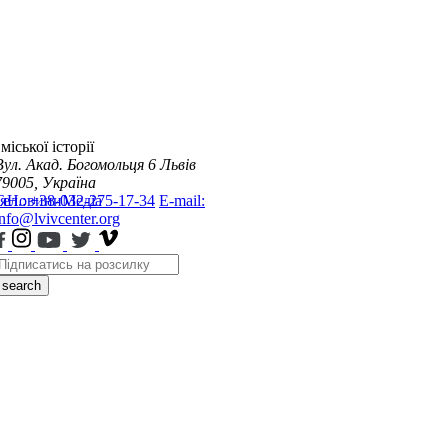
міської історії
Вул. Акад. Богомольця 6
Львів
79005, Україна
я
Тел.: +38-032-275-17-34
Новини
Медіа
E-mail:
info@lvivcenter.org
search