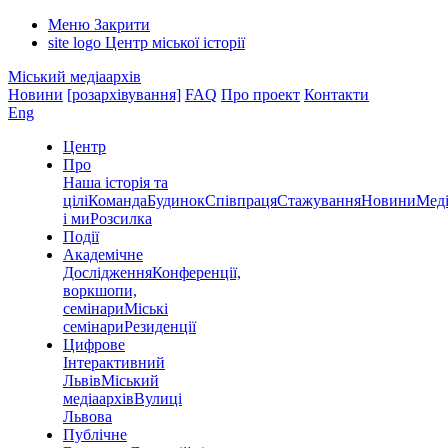
Меню
Закрити
site logo
Центр міської історії
Міський медіаархів
Новини
[розархівування]
FAQ
Про проект
Контакти
Eng
Центр
Про
Наша історія та
цілі
Команда
Будинок
Співпраця
Стажування
Новини
Меді
і ми
Розсилка
Події
Академічне
Дослідження
Конференції,
воркшопи,
семінари
Міські
семінари
Резиденції
Цифрове
Інтерактивний
Львів
Міський
медіаархів
Вулиці
Львова
Публічне