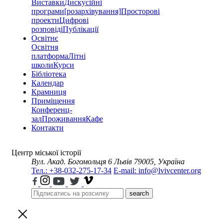
Виставки
Дискусійні
програми
[розархівування]
Просторові
проекти
Цифрові
розповіді
Публікації
Освітнє
Освітня
платформа
Літні
школи
Курси
Бібліотека
Календар
Крамниця
Приміщення
Конференц-
зал
Проживання
Кафе
Контакти
Центр міської історії
Вул. Акад. Богомольця 6
Львів 79005, Україна
Тел.: +38-032-275-17-34
E-mail: info@lvivcenter.org
search