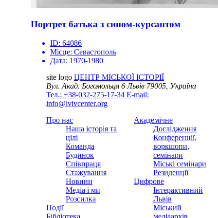
Портрет батька з сином-курсантом
ID:
64086
Місце:
Севастополь
Дата:
1970-1980
site logo
ЦЕНТР МІСЬКОЇ ІСТОРІЇ
Вул. Акад. Богомольця 6
Львів 79005, Україна
Тел.: +38-032-275-17-34
E-mail:
info@lvivcenter.org
Про нас
Академічне
Наша історія та
Дослідження
цілі
Конференції,
Команда
воркшопи,
Будинок
семінари
Співпраця
Міські семінари
Стажування
Резиденції
Новини
Цифрове
Медіа і ми
Інтерактивний
Розсилка
Львів
Події
Міський
Бібліотека
медіаархів