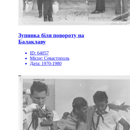
Зупинка біля повороту на
Балаклаву
ID:
64057
Місце:
Севастополь
Дата:
1970-1980