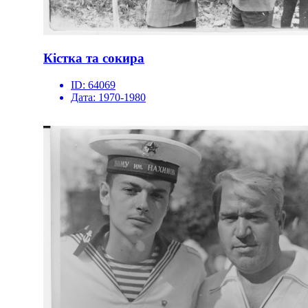
Кістка та сокира
ID:
64069
Дата:
1970-1980