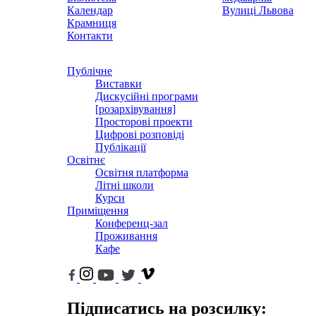
Календар
Вулиці Львова
Крамниця
Контакти
Публічне
Виставки
Дискусійні програми
[розархівування]
Просторові проекти
Цифрові розповіді
Публікації
Освітнє
Освітня платформа
Літні школи
Курси
Приміщення
Конференц-зал
Проживання
Кафе
Підписатись на розсилку: