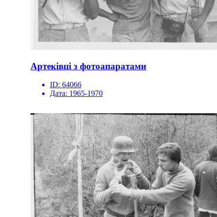
Артеківці з фотоапаратами
ID:
64066
Дата:
1965-1970