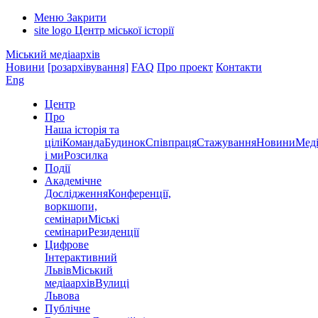
Меню
Закрити
site logo
Центр міської історії
Міський медіаархів
Новини
[розархівування]
FAQ
Про проект
Контакти
Eng
Центр
Про
Наша історія та
цілі
Команда
Будинок
Співпраця
Стажування
Новини
Меді
і ми
Розсилка
Події
Академічне
Дослідження
Конференції,
воркшопи,
семінари
Міські
семінари
Резиденції
Цифрове
Інтерактивний
Львів
Міський
медіаархів
Вулиці
Львова
Публічне