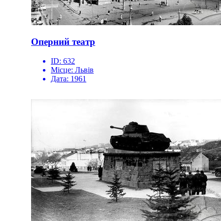
Оперний театр
ID:
632
Місце:
Львів
Дата:
1961