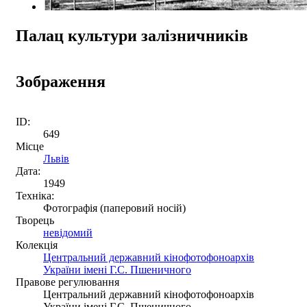
Палац культури залізничників
Зображення
ID:
649
Місце
Львів
Дата:
1949
Техніка:
Фотографія (паперовий носій)
Творець
невідомий
Колекція
Центральний державний кінофотофоноархів
України імені Г.С. Пшеничного
Правове регулювання
Центральний державний кінофотофоноархів
України імені Г.С. Пшеничного