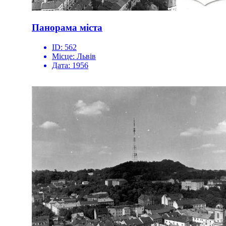
Панорама міста
ID:
562
Місце:
Львів
Дата:
1956