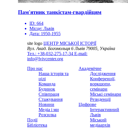
Пам'ятник танкістам-гвардійцям
ID:
664
Місце:
Львів
Дата:
1950-1955
site logo
ЦЕНТР МІСЬКОЇ ІСТОРІЇ
Вул. Акад. Богомольця 6
Львів 79005, Україна
Тел.: +38-032-275-17-34
E-mail:
info@lvivcenter.org
Про нас
Академічне
Наша історія та
Дослідження
цілі
Конференції,
Команда
воркшопи,
Будинок
семінари
Співпраця
Міські семінари
Стажування
Резиденції
Новини
Цифрове
Медіа і ми
Інтерактивний
Розсилка
Львів
Події
Міський
Бібліотека
медіаархів