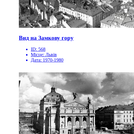
Вид на Замкову гору
ID:
568
Місце:
Львів
Дата:
1970-1980