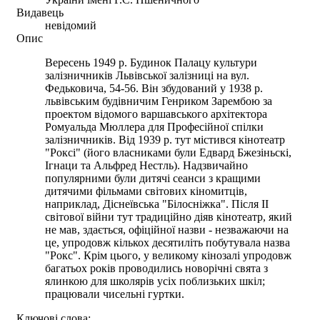
Видавець
невідомий
Опис
Вересень 1949 р. Будинок Палацу культури
залізничників Львівської залізниці на вул.
Федьковича, 54-56. Він збудований у 1938 р.
львівським будівничим Генриком Зарембою за
проектом відомого варшавського архітектора
Ромуальда Мюллера для Професійної спілки
залізничників. Від 1939 р. тут містився кінотеатр
"Роксі" (його власниками були Едвард Бжезіньскі,
Ігнаци та Альфред Нестль). Надзвичайно
популярними були дитячі сеанси з кращими
дитячими фільмами світових кіномитців,
наприклад, Діснеївська "Білосніжка". Після ІІ
світової війни тут традиційно діяв кінотеатр, який
не мав, здається, офіційної назви - незважаючи на
це, упродовж кількох десятиліть побутувала назва
"Рокс". Крім цього, у великому кінозалі упродовж
багатьох років проводились новорічні свята з
ялинкою для школярів усіх поблизьких шкіл;
працювали чисельні гуртки.
Ключові слова: