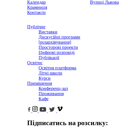
Календар
Вулиці Львова
Крамниця
Контакти
Публічне
Виставки
Дискусійні програми
[розархівування]
Просторові проекти
Цифрові розповіді
Публікації
Освітнє
Освітня платформа
Літні школи
Курси
Приміщення
Конференц-зал
Проживання
Кафе
Підписатись на розсилку: