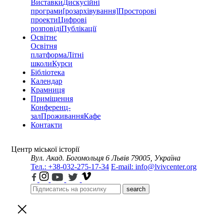
Виставки
Дискусійні
програми
[розархівування]
Просторові
проекти
Цифрові
розповіді
Публікації
Освітнє
Освітня
платформа
Літні
школи
Курси
Бібліотека
Календар
Крамниця
Приміщення
Конференц-
зал
Проживання
Кафе
Контакти
Центр міської історії
Вул. Акад. Богомольця 6
Львів 79005, Україна
Тел.: +38-032-275-17-34
E-mail: info@lvivcenter.org
search