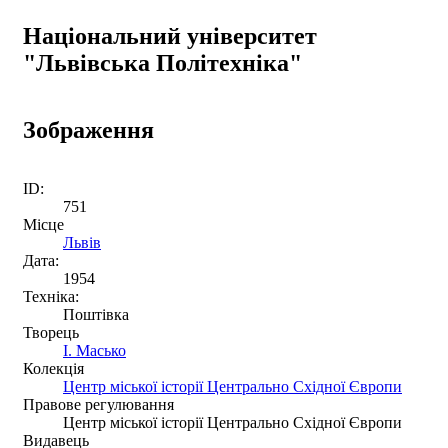
Національний університет
"Львівська Політехніка"
Зображення
ID:
751
Місце
Львів
Дата:
1954
Техніка:
Поштівка
Творець
І. Масько
Колекція
Центр міської історії Центрально Східної Європи
Правове регулювання
Центр міської історії Центрально Східної Європи
Видавець