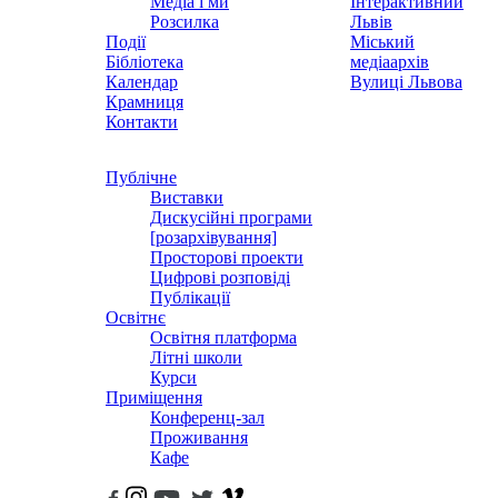
Медіа і ми
Інтерактивний
Розсилка
Львів
Події
Міський
Бібліотека
медіаархів
Календар
Вулиці Львова
Крамниця
Контакти
Публічне
Виставки
Дискусійні програми
[розархівування]
Просторові проекти
Цифрові розповіді
Публікації
Освітнє
Освітня платформа
Літні школи
Курси
Приміщення
Конференц-зал
Проживання
Кафе