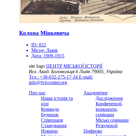
Колона Міцкевича
ID:
822
Місце:
Львів
Дата:
1909-1915
site logo
ЦЕНТР МІСЬКОЇ ІСТОРІЇ
Вул. Акад. Богомольця 6
Львів 79005, Україна
Тел.: +38-032-275-17-34
E-mail:
info@lvivcenter.org
Про нас
Академічне
Наша історія та
Дослідження
цілі
Конференції,
Команда
воркшопи,
Будинок
семінари
Співпраця
Міські семінари
Стажування
Резиденції
Новини
Цифрове