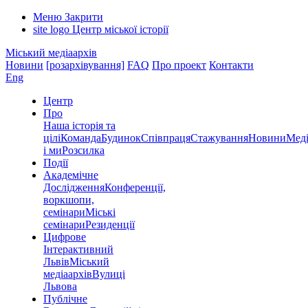
Меню
Закрити
site logo
Центр міської історії
Міський медіаархів
Новини
[розархівування]
FAQ
Про проект
Контакти
Eng
Центр
Про
Наша історія та
цілі
Команда
Будинок
Співпраця
Стажування
Новини
Меді
і ми
Розсилка
Події
Академічне
Дослідження
Конференції,
воркшопи,
семінари
Міські
семінари
Резиденції
Цифрове
Інтерактивний
Львів
Міський
медіаархів
Вулиці
Львова
Публічне