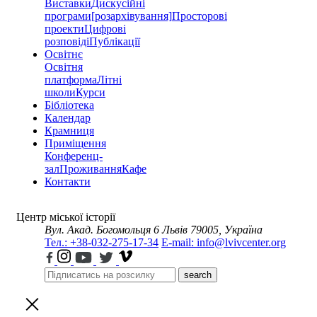
Виставки
Дискусійні
програми
[розархівування]
Просторові
проекти
Цифрові
розповіді
Публікації
Освітнє
Освітня
платформа
Літні
школи
Курси
Бібліотека
Календар
Крамниця
Приміщення
Конференц-
зал
Проживання
Кафе
Контакти
Центр міської історії
Вул. Акад. Богомольця 6
Львів 79005, Україна
Тел.: +38-032-275-17-34
E-mail: info@lvivcenter.org
search