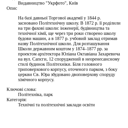
Видавництво "Укрфото", Київ
Опис
На базі давньої Торгової академії у 1844 р.
засновано Політехнічну школу. В 1872 р. її роділили
на три фахові школи: інженерії, будівництва та
технічної хімії, ще через три роки створено школу
будови машин, а в 1877 р. учбовий заклад отримав
назву Політехнічної школи. Для розташування
Школи державним коштом у 1874–1877 рр. за
проектом архітектора Юліана Октавіана Захаревича
на вул. Сапєги, 12 споруджений в неоренесансному
стилі будинок Політехніки. Біля головного
триповерхового корпусу, оточеного парком, з боку
церкви Св. Юра збудовано двоповерхову споруду
хімічного корпусу.
Ключові слова:
Політехніка, парк
Категорія:
Технічні та політехнічні заклади освіти