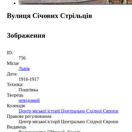
Вулиця Січових Стрільців
Зображення
ID:
756
Місце
Львів
Дата:
1916-1917
Техніка:
Поштівка
Творець
невідомий
Колекція
Центр міської історії Центрально Східної Європи
Правове регулювання
Центр міської історії Центрально Східної Європи
Видавець