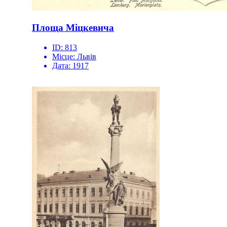
Площа Міцкевича
ID:
813
Місце:
Львів
Дата:
1917