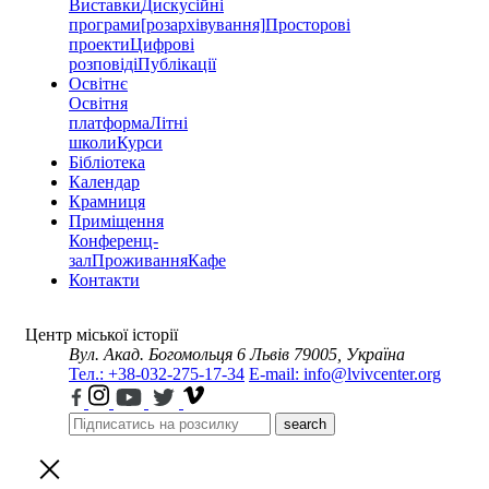
Виставки
Дискусійні
програми
[розархівування]
Просторові
проекти
Цифрові
розповіді
Публікації
Освітнє
Освітня
платформа
Літні
школи
Курси
Бібліотека
Календар
Крамниця
Приміщення
Конференц-
зал
Проживання
Кафе
Контакти
Центр міської історії
Вул. Акад. Богомольця 6
Львів 79005, Україна
Тел.: +38-032-275-17-34
E-mail: info@lvivcenter.org
search