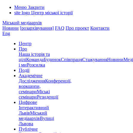
Меню
Закрити
site logo
Центр міської історії
Міський медіаархів
Новини
[розархівування]
FAQ
Про проект
Контакти
Eng
Центр
Про
Наша історія та
цілі
Команда
Будинок
Співпраця
Стажування
Новини
Меді
і ми
Розсилка
Події
Академічне
Дослідження
Конференції,
воркшопи,
семінари
Міські
семінари
Резиденції
Цифрове
Інтерактивний
Львів
Міський
медіаархів
Вулиці
Львова
Публічне