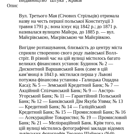
Видавництво "Штука", Краків
Опис
Вул. Третього Мая (Січових Стрільців) отримала
назву на честь першої польської Конституції 3
травня 1791 р.; вона існує від 1842 р.; до 1871 р.
називалася вулицею Майєра, до 1885 р. — вул.
Майєрівською, Маєрівською чи Майєрівкою.
Вигідне розташування, близькість до центру міста
сприяли створенню свого роду львівської Волл-
стріт. В різний час на цій вулиці містилось багато
великих фінансових установ: Будинок № 2 —
Дисконтний Варшавський Банк (саме в цій
кам’яниці в 1843 р. містилася перша у Львові
потужна фінансова установа - Галицька Ощадна
Каса); № 5 — Земський Кредитний Банк; № 7 —
Акційний Спілчанський Банк; № 9 — Австро-
Угорський Банк; № 11 — Гарантійний Польський
Банк; № 12 — Банківський Дім Якуба Уляма; № 13
— Кредитний Банк; № 14 — Галіційський
Кредитний Банк; № 15 — Промисловий Банк; № 16
— Асекураційне Товариство; № 19 — Промисловий
Банк; № 21 — Меліораційний Банк. Крім того, на
цій вулиці містились фотографічні заклади відомих
львівських фотографів Теодора Шайнока (№9),