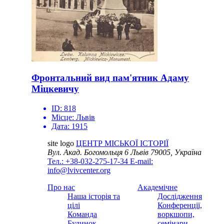
Фронтальний вид пам'ятник Адаму
Міцкевичу
ID:
818
Місце:
Львів
Дата:
1915
site logo
ЦЕНТР МІСЬКОЇ ІСТОРІЇ
Вул. Акад. Богомольця 6
Львів 79005, Україна
Тел.: +38-032-275-17-34
E-mail:
info@lvivcenter.org
Про нас
Академічне
Наша історія та
Дослідження
цілі
Конференції,
Команда
воркшопи,
Будинок
семінари