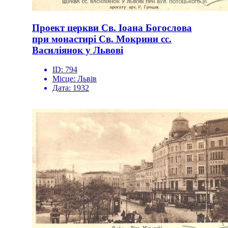
Проект церкви Cв. Іоана Богослова
при монастирі Св. Мокрини сс.
Василіянок у Львові
ID:
794
Місце:
Львів
Дата:
1932