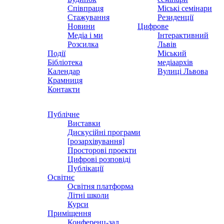
Співпраця
Міські семінари
Стажування
Резиденції
Новини
Цифрове
Медіа і ми
Інтерактивний
Розсилка
Львів
Події
Міський
Бібліотека
медіаархів
Календар
Вулиці Львова
Крамниця
Контакти
Публічне
Виставки
Дискусійні програми
[розархівування]
Просторові проекти
Цифрові розповіді
Публікації
Освітнє
Освітня платформа
Літні школи
Курси
Приміщення
Конференц-зал