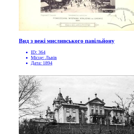
Вид з вежі мисливського павільйону
ID:
364
Місце:
Львів
Дата:
1894