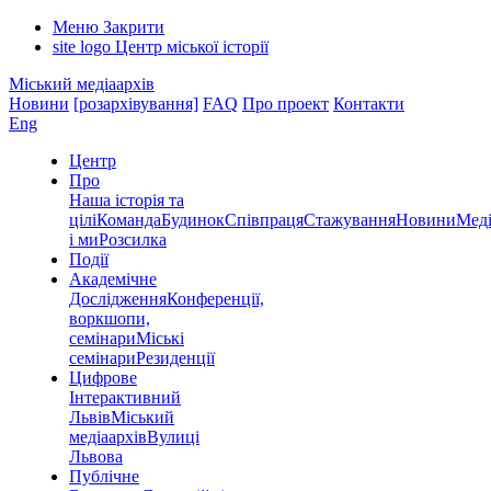
Меню
Закрити
site logo
Центр міської історії
Міський медіаархів
Новини
[розархівування]
FAQ
Про проект
Контакти
Eng
Центр
Про
Наша історія та
цілі
Команда
Будинок
Співпраця
Стажування
Новини
Меді
і ми
Розсилка
Події
Академічне
Дослідження
Конференції,
воркшопи,
семінари
Міські
семінари
Резиденції
Цифрове
Інтерактивний
Львів
Міський
медіаархів
Вулиці
Львова
Публічне