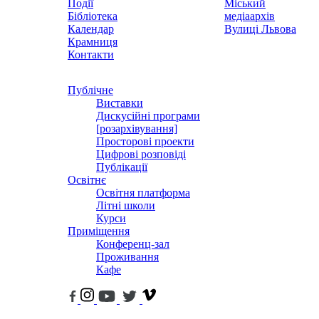
Події
Міський
Бібліотека
медіаархів
Календар
Вулиці Львова
Крамниця
Контакти
Публічне
Виставки
Дискусійні програми
[розархівування]
Просторові проекти
Цифрові розповіді
Публікації
Освітнє
Освітня платформа
Літні школи
Курси
Приміщення
Конференц-зал
Проживання
Кафе