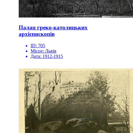
Палац греко-католицьких
архієпископів
ID:
705
Місце:
Львів
Дата:
1912-1915