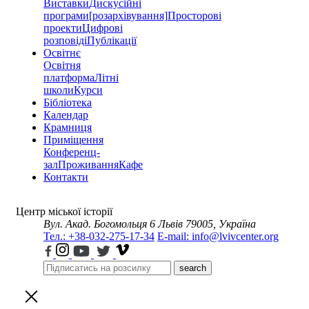
Виставки
Дискусійні
програми
[розархівування]
Просторові
проекти
Цифрові
розповіді
Публікації
Освітнє
Освітня
платформа
Літні
школи
Курси
Бібліотека
Календар
Крамниця
Приміщення
Конференц-
зал
Проживання
Кафе
Контакти
Центр міської історії
Вул. Акад. Богомольця 6
Львів 79005, Україна
Тел.: +38-032-275-17-34
E-mail: info@lvivcenter.org
search