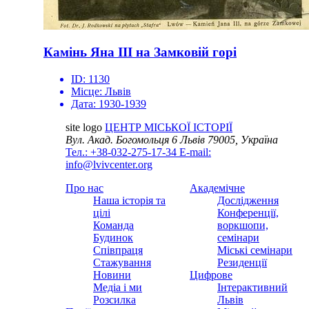
Камінь Яна ІІІ на Замковій горі
ID:
1130
Місце:
Львів
Дата:
1930-1939
site logo
ЦЕНТР МІСЬКОЇ ІСТОРІЇ
Вул. Акад. Богомольця 6
Львів 79005, Україна
Тел.: +38-032-275-17-34
E-mail:
info@lvivcenter.org
Про нас
Академічне
Наша історія та
Дослідження
цілі
Конференції,
Команда
воркшопи,
Будинок
семінари
Співпраця
Міські семінари
Стажування
Резиденції
Новини
Цифрове
Медіа і ми
Інтерактивний
Розсилка
Львів