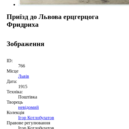
Приїзд до Львова ерцгерцога
Фридриха
Зображення
ID:
766
Місце
Львів
Дата:
1915
Техніка:
Поштівка
Творець
невідомий
Колекція
Ігор Котлобулатов
Правове регулювання
Ігор Котлобулатов