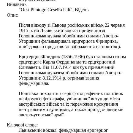
Видавець
"Oest Photogr. Gesellschaft", Відень
Опис
Після відходу зі Львова російських військ 22 червня
1915 р. на Львівський вокзал прибув поїзд
Головнокомандувача збройними силами Австро-
Угорщини фельдмаршала ерцгерцога Фридриха,
приїзд якого представляє зображення на поштівці.
Ерцгерцог Фридрих (1856-1936) був старшим сином
ерцгерцога Карла Фердинанда та ерцгерцогині
Єлизавети. Від 11.07.1914 він був призначений
Головнокомандувачем збройними силами Австро-
Угорщини; 8.12.1914 р. отримав звання
фельдмаршала.
Поштівка походить з серії фотографічних поштівок
невідомого фотографа, увічнившої вступ до міста
австрійських військ та їх переможне крокування
центральними вулицями, а також приїзд очільників
австро-угорської армії.
Ключові слова:
Львівський вокзал, фельдмаршал ерцгерцог