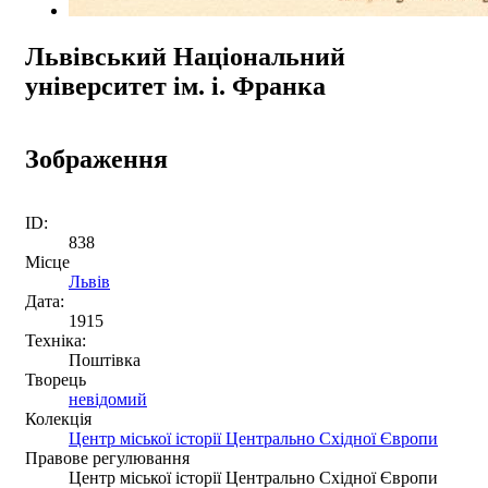
Львівський Національний
університет ім. і. Франка
Зображення
ID:
838
Місце
Львів
Дата:
1915
Техніка:
Поштівка
Творець
невідомий
Колекція
Центр міської історії Центрально Східної Європи
Правове регулювання
Центр міської історії Центрально Східної Європи