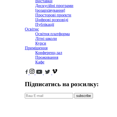
Виставки
Дискусійні програми
[розархівування]
Просторові проекти
Цифрові розповіді
Публікації
Освітнє
Освітня платформа
Літні школи
Курси
Приміщення
Конференц-зал
Проживання
Кафе
Підписатись на розсилку:
subscribe