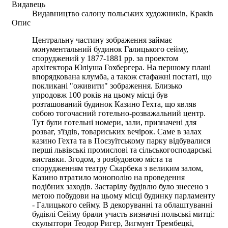
Видавець
Видавництво салону польських художників, Краків
Опис
Центральну частину зображення займає
монументальний будинок Галицького сейму,
споруджений у 1877-1881 рр. за проектом
архітектора Юліуша Гохбергера. На першому плані
впорядкована клумба, а також стафажні постаті, що
покликані "оживити" зображення. Близько
упродовж 100 років на цьому місці був
розташований будинок Казино Гехта, що являв
собою тогочасний готельно-розважальний центр.
Тут були готельні номери, зали, призначені для
розваг, з'їздів, товариських вечірок. Саме в залах
казино Гехта та в Поєзуїтському парку відбувалися
перші львівські промислові та сільськогосподарські
виставки. Згодом, з розбудовою міста та
спорудженням театру Скарбека з великим залом,
Казино втратило монополію на проведення
подібних заходів. Застарілу будівлю було знесено з
метою побудови на цьому місці будинку парламенту
- Галицького сейму. В декоруванні та облаштуванні
будівлі Сейму брали участь визначні польські митці:
скульптори Теодор Ригєр, Зигмунт Трембецкі,