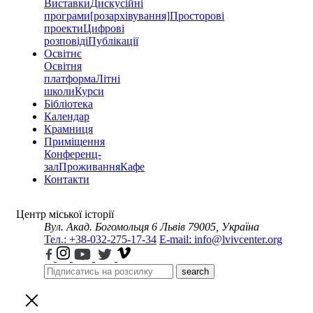
Виставки
Дискусійні
програми
[розархівування]
Просторові
проекти
Цифрові
розповіді
Публікації
Освітнє
Освітня
платформа
Літні
школи
Курси
Бібліотека
Календар
Крамниця
Приміщення
Конференц-
зал
Проживання
Кафе
Контакти
Центр міської історії
Вул. Акад. Богомольця 6
Львів 79005, Україна
Тел.: +38-032-275-17-34
E-mail: info@lvivcenter.org
search