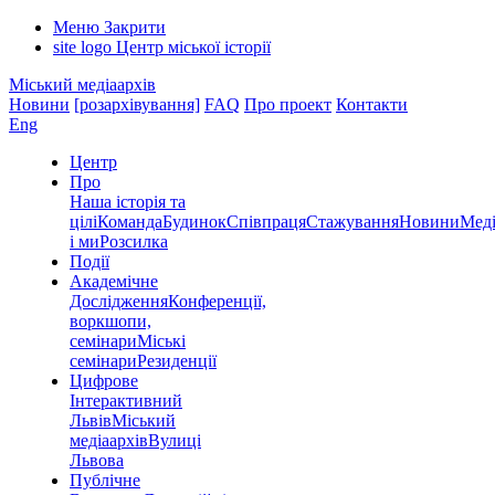
Меню
Закрити
site logo
Центр міської історії
Міський медіаархів
Новини
[розархівування]
FAQ
Про проект
Контакти
Eng
Центр
Про
Наша історія та
цілі
Команда
Будинок
Співпраця
Стажування
Новини
Меді
і ми
Розсилка
Події
Академічне
Дослідження
Конференції,
воркшопи,
семінари
Міські
семінари
Резиденції
Цифрове
Інтерактивний
Львів
Міський
медіаархів
Вулиці
Львова
Публічне