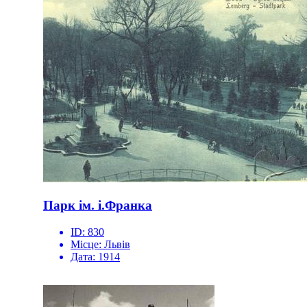
Парк ім. і.Франка
ID:
830
Місце:
Львів
Дата:
1914