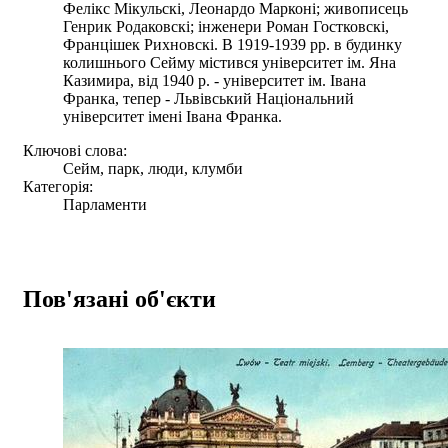
Фелікс Мікульскі, Леонардо Марконі; живописець
Генрик Родаковскі; інженери Роман Гостковскі,
Францішек Рихновскі. В 1919-1939 рр. в будинку
колишнього Сейму містився університет ім. Яна
Казимира, від 1940 р. - університет ім. Івана
Франка, тепер - Львівський Національний
університет імені Івана Франка.
Ключові слова:
Cейм, парк, люди, клумби
Категорія:
Парламенти
Пов'язані об'єкти