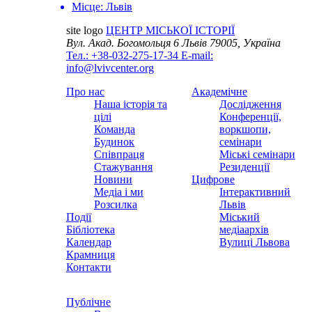
Місце:
Львів
site logo
ЦЕНТР МІСЬКОЇ ІСТОРІЇ
Вул. Акад. Богомольця 6
Львів 79005, Україна
Тел.: +38-032-275-17-34
E-mail:
info@lvivcenter.org
Про нас
Академічне
Наша історія та
Дослідження
цілі
Конференції,
Команда
воркшопи,
Будинок
семінари
Співпраця
Міські семінари
Стажування
Резиденції
Новини
Цифрове
Медіа і ми
Інтерактивний
Розсилка
Львів
Події
Міський
Бібліотека
медіаархів
Календар
Вулиці Львова
Крамниця
Контакти
Публічне