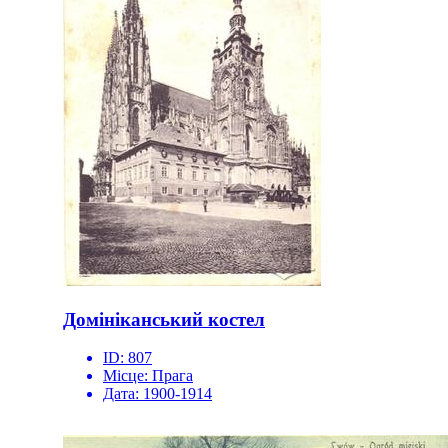
Домініканський костел
ID:
807
Місце:
Прага
Дата:
1900-1914