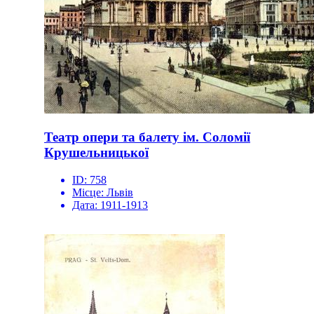
Театр опери та балету ім. Соломії
Крушельницької
ID:
758
Місце:
Львів
Дата:
1911-1913