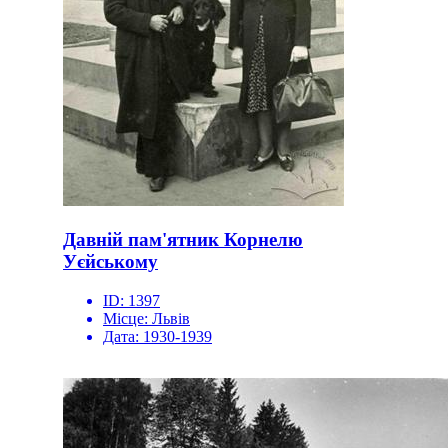
Давній пам'ятник Корнелю
Уєйському
ID:
1397
Місце:
Львів
Дата:
1930-1939