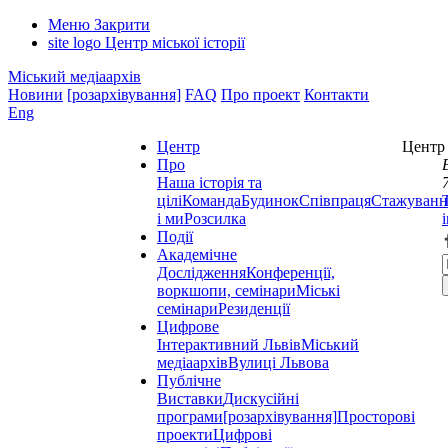
Меню
Закрити
site logo
Центр міської історії
Міський медіаархів
Новини
[розархівування]
FAQ
Про проект
Контакти
Eng
Центр
Центр 
Про
Наша історія та
цілі
Команда
Будинок
Співпраця
Стажуванн
і ми
Розсилка
Події
Академічне
Дослідження
Конференції,
воркшопи, семінари
Міські
семінари
Резиденції
Цифрове
Інтерактивний Львів
Міський
медіаархів
Вулиці Львова
Публічне
Виставки
Дискусійні
програми
[розархівування]
Просторові
проекти
Цифрові