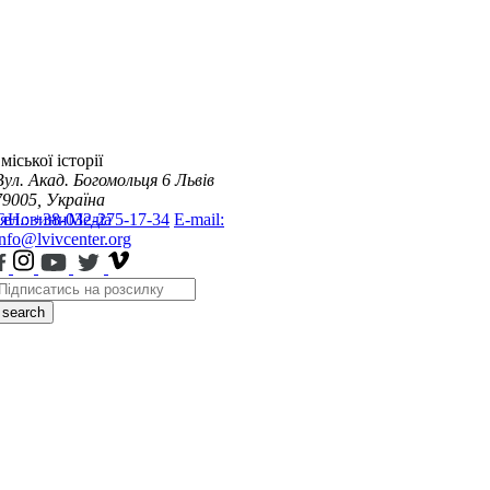
міської історії
Вул. Акад. Богомольця 6
Львів
79005, Україна
я
Тел.: +38-032-275-17-34
Новини
Медіа
E-mail:
info@lvivcenter.org
search