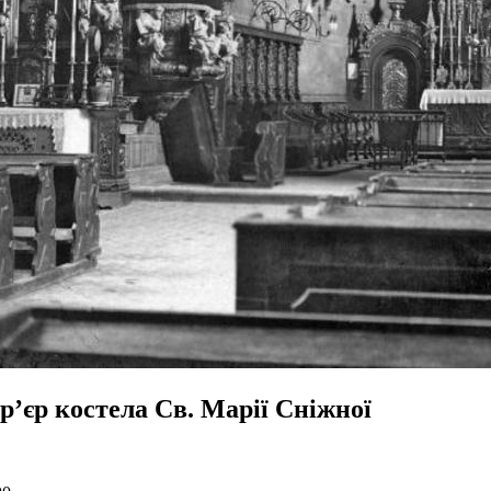
р’єр костела Св. Марії Сніжної