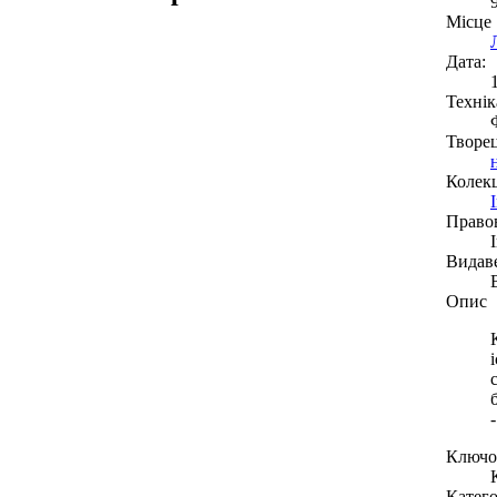
Місце
Дата:
Технік
Творе
Колекц
Право
Видав
Опис
Ключов
Катего