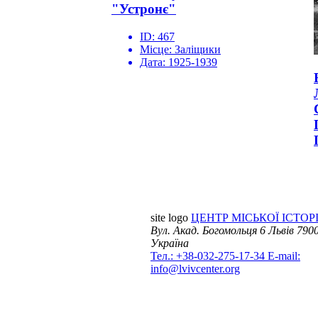
"Устронє"
ID:
467
Місце:
Заліщики
Дата:
1925-1939
site logo
ЦЕНТР МІСЬКОЇ ІСТОРІ
Вул. Акад. Богомольця 6
Львів 7900
Україна
Тел.: +38-032-275-17-34
E-mail:
info@lvivcenter.org