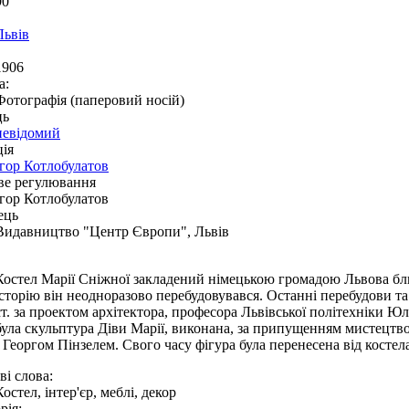
90
Львів
1906
а:
Фотографія (паперовий носій)
ць
невідомий
ія
Ігор Котлобулатов
ве регулювання
Ігор Котлобулатов
ець
Видавництво "Центр Європи", Львів
Костел Марії Сніжної закладений німецькою громадою Львова бли
історію він неодноразово перебудовувався. Останні перебудови та 
ст. за проектом архітектора, професора Львівської політехніки Ю
була скульптура Діви Марії, виконана, за припущенням мистецтво
- Георгом Пінзелем. Свого часу фігура була перенесена від костела
і слова:
Костел, інтер'єр, меблі, декор
рія: