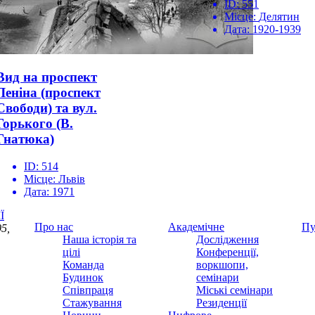
ID:
551
Місце:
Делятин
Дата:
1920-1939
Вид на проспект
Леніна (проспект
Свободи) та вул.
Горького (В.
Гнатюка)
ID:
514
Місце:
Львів
Дата:
1971
Ї
Про нас
Академічне
Пу
5,
Наша історія та
Дослідження
цілі
Конференції,
Команда
воркшопи,
Будинок
семінари
Співпраця
Міські семінари
Стажування
Резиденції