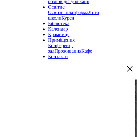
розповіді
Публікації
Освітнє
Освітня платформа
Літні
школи
Курси
Бібліотека
Календар
Крамниця
Приміщення
Конференц-
зал
Проживання
Кафе
Контакти