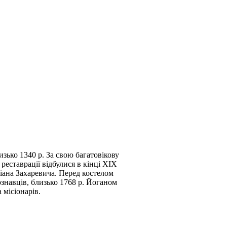
зько 1340 р. За свою багатовікову
реставрації відбулися в кінці ХІХ
ліана Захаревича. Перед костелом
знавців, близько 1768 р. Йоганом
 місіонарів.