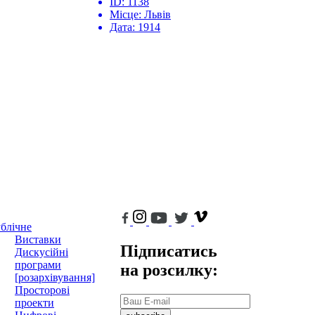
ID:
1138
Місце:
Львів
Дата:
1914
блічне
Виставки
Підписатись
Дискусійні
програми
на розсилку:
[розархівування]
Просторові
проекти