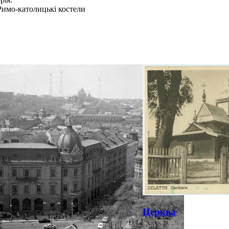
Римо-католицькі костели
Церква