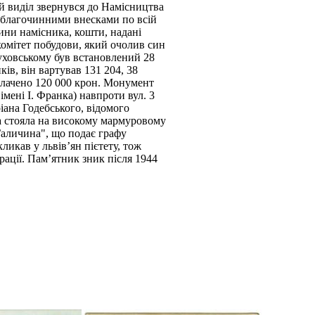
ий виділ звернувся до Намісництва
я благочинними внесками по всій
ини намісника, кошти, надані
комітет побудови, який очолив син
уховському був встановлений 28
ів, він вартував 131 204, 38
плачено 120 000 крон. Монумент
імені І. Франка) навпроти вул. 3
іана Годебського, відомого
ура стояла на високому мармуровому
Галичина", що подає графу
ликав у львів’ян пієтету, тож
рації. Пам’ятник зник після 1944