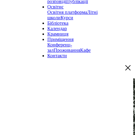
розповіді
Публікації
Освітнє
Освітня платформа
Літні
школи
Курси
Бібліотека
Календар
Крамниця
Приміщення
Конференц-
зал
Проживання
Кафе
Контакти