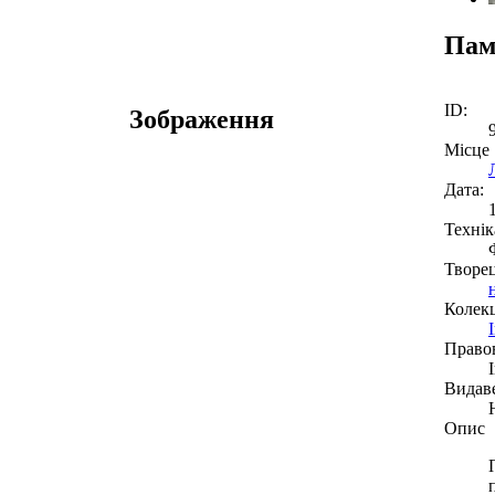
Пам
ID:
Зображення
Місце
Дата:
Технік
Творе
Колекц
Право
Видав
Опис