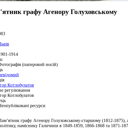
'ятник графу Агенору Голуховському
983
Львів
1901-1914
а:
Фотографія (паперовий носій)
ць
невідомий
ія
Ігор Котлобулатов
ве регулювання
Ігор Котлобулатов
ець
Неопубліковані ресурси
Пам’ятник графу Агенору Голуховському-старшому (1812-1875), 
політику, наміснику Галичини в 1849-1859, 1866-1868 та 1871-187