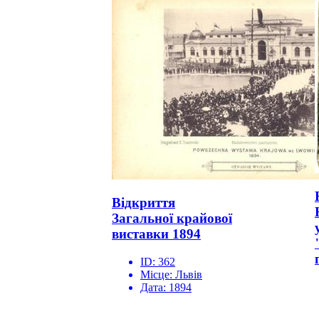
Відкриття
Загальної крайової
виставки 1894
ID:
362
Місце:
Львів
Дата:
1894