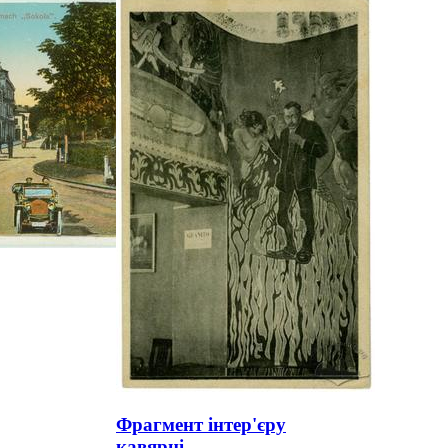
Фрагмент інтер'єру
кавярні