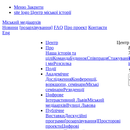
Меню
Закрити
site logo
Центр міської історії
Міський медіаархів
Новини
[розархівування]
FAQ
Про проект
Контакти
Eng
Центр
Центр 
Про
Наша історія та
цілі
Команда
Будинок
Співпраця
Стажуванн
і ми
Розсилка
Події
Академічне
Дослідження
Конференції,
воркшопи, семінари
Міські
семінари
Резиденції
Цифрове
Інтерактивний Львів
Міський
медіаархів
Вулиці Львова
Публічне
Виставки
Дискусійні
програми
[розархівування]
Просторові
проекти
Цифрові