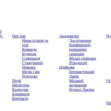
Ї
Про нас
Академічне
Пу
5,
Наша історія та
Дослідження
цілі
Конференції,
Команда
воркшопи,
Будинок
семінари
Співпраця
Міські семінари
Стажування
Резиденції
Новини
Цифрове
Медіа і ми
Інтерактивний
Розсилка
Львів
Події
Міський
Ос
Бібліотека
медіаархів
Календар
Вулиці Львова
Крамниця
Контакти
Пр