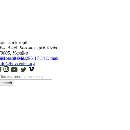
міської історії
Вул. Акад. Богомольця 6
Львів
79005, Україна
я
Тел.: +38-032-275-17-34
Новини
Медіа
E-mail:
info@lvivcenter.org
search