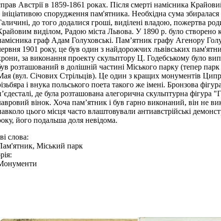
справ Австрії в 1859-1861 роках. Після смерті намісника Крайов
з ініціативою спорудження пам'ятника. Необхідна сума збиралас
Галичині, до того додалися гроші, виділені владою, пожертва род
Крайовим виділом, Радою міста Львова. У 1890 р. було створено 
намісника граф Адам Голуховські. Пам’ятник графу Агенору Гол
червня 1901 року, це був один з найдорожчих львівських пам'ятник
крони, за виконання проекту скульптору Ц. Годебському було ви
був розташований в долішній частині Міського парку (тепер парк 
Мая (вул. Січових Стрільців). Це один з кращих монументів Ципр
різьбяра і внука польського поета такого же імені. Бронзова фіг
п’єдесталі, де була розташована алегорична скульптурна фігура "
лавровий вінок. Хоча пам’ятник і був гарно виконаний, він не вик
навколо цього місця часто влаштовували антиавстрійські демонст
року, його подальша доля невідома.
і слова:
Пам'ятник, Міський парк
рія:
Монументи