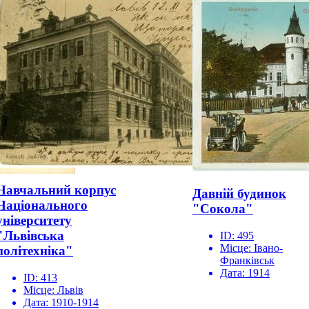
Навчальний корпус
Давній будинок
Національного
"Сокола"
університету
"Львівська
ID:
495
Місце:
Івано-
політехніка"
Франківськ
Дата:
1914
ID:
413
Місце:
Львів
Дата:
1910-1914