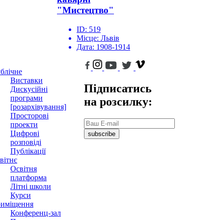
"Мистецтво"
ID:
519
Місце:
Львів
Дата:
1908-1914
блічне
Виставки
Підписатись
Дискусійні
програми
на розсилку:
[розархівування]
Просторові
проекти
Цифрові
subscribe
розповіді
Публікації
вітнє
Освітня
платформа
Літні школи
Курси
иміщення
Конференц-зал