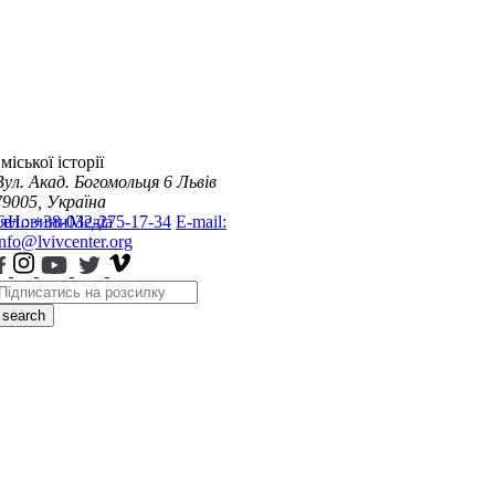
міської історії
Вул. Акад. Богомольця 6
Львів
79005, Україна
я
Тел.: +38-032-275-17-34
Новини
Медіа
E-mail:
info@lvivcenter.org
search