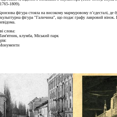
(1765-1809).
Бронзова фігура стояла на високому мармуровому п’єдесталі, де 
скульптурна фігура "Галичина", що подає графу лавровий вінок.
невідома.
і слова:
Пам'ятник, клумба, Міський парк
рія:
Монументи