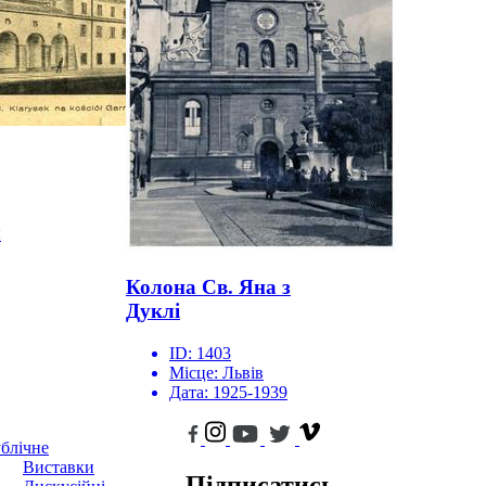
л
Колона Св. Яна з
Дуклі
ID:
1403
Місце:
Львів
Дата:
1925-1939
блічне
Виставки
Підписатись