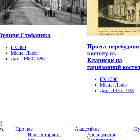
Вулиця Стефаника
Проект перебудови
ID:
890
костелу сс.
Місце:
Львів
Дата:
1883-1886
Кларисок на
гарнізонний косте
ID:
1300
Місце:
Львів
Дата:
1935-1938
Ї
Про нас
Академічне
Пу
5,
Наша історія та
Дослідження