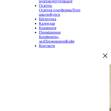
розповіді
Публікації
Освітнє
Освітня платформа
Літні
школи
Курси
Бібліотека
Календар
Крамниця
Приміщення
Конференц-
зал
Проживання
Кафе
Контакти