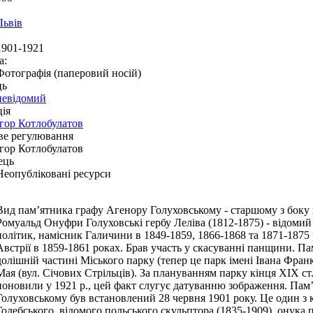
Львів
1901-1921
а:
Фотографія (паперовий носій)
ць
невідомий
ія
Ігор Котлобулатов
ве регулювання
Ігор Котлобулатов
ець
Неопубліковані ресурси
Вид пам’ятника графу Агенору Голуховському - старшому з боку 
Ромуальд Онуфри Голуховські гербу Леліва (1812-1875) - відоми
політик, намісник Галичини в 1849-1859, 1866-1868 та 1871-1875 
Австрії в 1859-1861 роках. Брав участь у скасуванні панщини. П
долішній частині Міського парку (тепер це парк імені Івана Фран
Мая (вул. Січових Стрільців). За плануванням парку кінця ХІХ ст. 
поновили у 1921 р., цей факт слугує датуванню зображення. Пам
Голуховському був встановлений 28 червня 1901 року. Це один з
Годебського, відомого польського скульптора (1835-1909), онука п