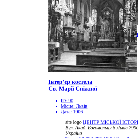
Інтер’єр костела
Св. Марії Сніжної
ID:
90
Місце:
Львів
Дата:
1906
site logo
ЦЕНТР МІСЬКОЇ ІСТОРІ
Вул. Акад. Богомольця 6
Львів 7900
Україна