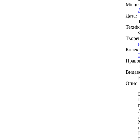
Місце
Дата:
Технік
Творе
Колекц
Право
Видав
Опис