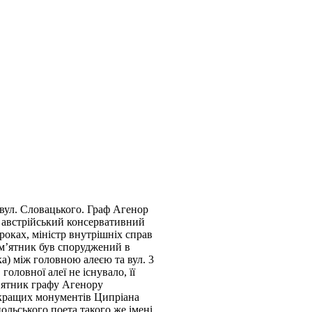
вул. Словацького. Граф Агенор
й австрійський консервативний
роках, міністр внутрішніх справ
ам’ятник був споруджений в
ка) між головною алеєю та вул. 3
головної алеї не існувало, її
’ятник графу Агенору
 кращих монументів Ципріана
ольського поета такого же імені