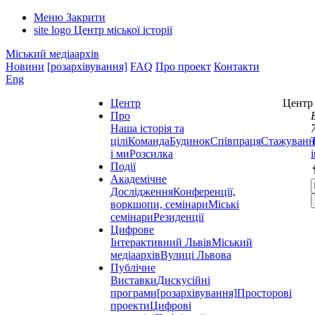
Меню
Закрити
site logo
Центр міської історії
Міський медіаархів
Новини
[розархівування]
FAQ
Про проект
Контакти
Eng
Центр
Центр 
Про
Наша історія та
цілі
Команда
Будинок
Співпраця
Стажуванн
і ми
Розсилка
Події
Академічне
Дослідження
Конференції,
воркшопи, семінари
Міські
семінари
Резиденції
Цифрове
Інтерактивний Львів
Міський
медіаархів
Вулиці Львова
Публічне
Виставки
Дискусійні
програми
[розархівування]
Просторові
проекти
Цифрові