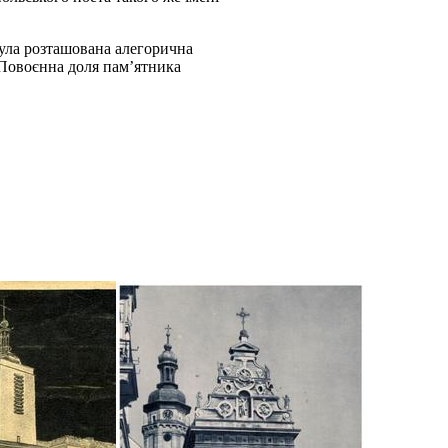
була розташована алегорична
 Повоєнна доля пам’ятника