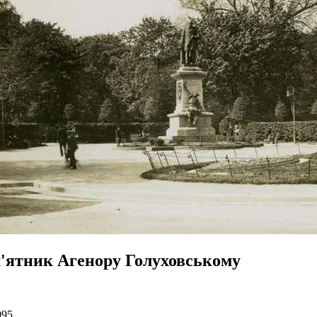
'ятник Агенору Голуховському
995