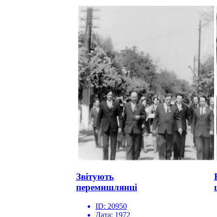
Звітують
перемишлянці
ID:
20950
Дата:
1972