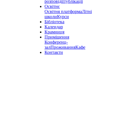
розповіді
Публікації
Освітнє
Освітня платформа
Літні
школи
Курси
Бібліотека
Календар
Крамниця
Приміщення
Конференц-
зал
Проживання
Кафе
Контакти