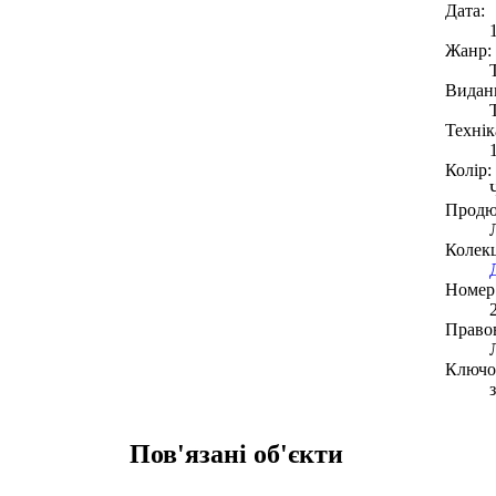
Дата:
Жанр:
Видан
Технік
Колір:
Продю
Колекц
Номер 
Право
Ключов
Пов'язані об'єкти