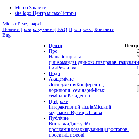
Меню
Закрити
site logo
Центр міської історії
Міський медіаархів
Новини
[розархівування]
FAQ
Про проект
Контакти
Eng
Центр
Центр 
Про
Наша історія та
цілі
Команда
Будинок
Співпраця
Стажуванн
і ми
Розсилка
Події
Академічне
Дослідження
Конференції,
воркшопи, семінари
Міські
семінари
Резиденції
Цифрове
Інтерактивний Львів
Міський
медіаархів
Вулиці Львова
Публічне
Виставки
Дискусійні
програми
[розархівування]
Просторові
проекти
Цифрові