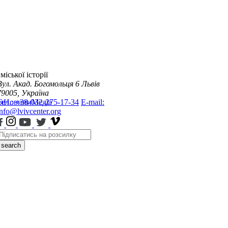
міської історії
Вул. Акад. Богомольця 6
Львів
79005, Україна
я
Тел.: +38-032-275-17-34
Новини
Медіа
E-mail:
info@lvivcenter.org
search