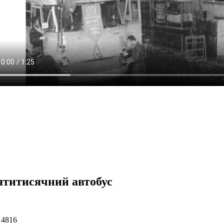
ятитисячний автобус
14816