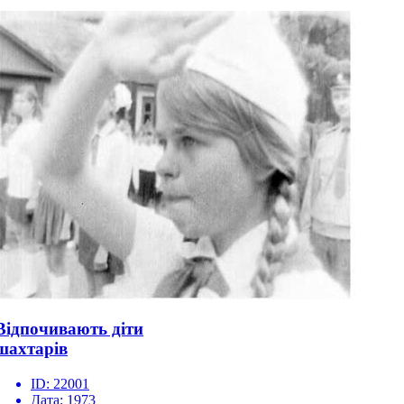
Відпочивають діти
шахтарів
ID:
22001
Дата:
1973