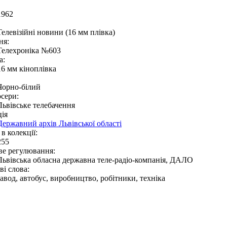
1962
Телевізійні новини (16 мм плівка)
ня:
Телехроніка №603
а:
16 мм кіноплівка
Чорно-білий
сери:
Львівське телебачення
ія
Державний архів Львівської області
в колекції:
255
ве регулювання:
Львівська обласна державна теле-радіо-компанія, ДАЛО
і слова:
завод, автобус, виробництво, робітники, техніка