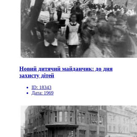
Новий дитячий майданчик: до дня
захисту дітей
ID:
18343
Дата:
1969