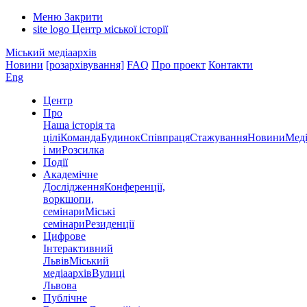
Меню
Закрити
site logo
Центр міської історії
Міський медіаархів
Новини
[розархівування]
FAQ
Про проект
Контакти
Eng
Центр
Про
Наша історія та
цілі
Команда
Будинок
Співпраця
Стажування
Новини
Меді
і ми
Розсилка
Події
Академічне
Дослідження
Конференції,
воркшопи,
семінари
Міські
семінари
Резиденції
Цифрове
Інтерактивний
Львів
Міський
медіаархів
Вулиці
Львова
Публічне