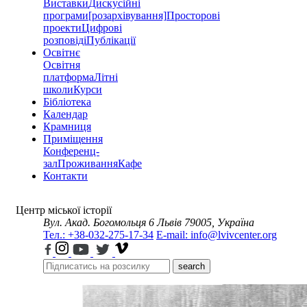
Виставки
Дискусійні
програми
[розархівування]
Просторові
проекти
Цифрові
розповіді
Публікації
Освітнє
Освітня
платформа
Літні
школи
Курси
Бібліотека
Календар
Крамниця
Приміщення
Конференц-
зал
Проживання
Кафе
Контакти
Центр міської історії
Вул. Акад. Богомольця 6
Львів 79005, Україна
Тел.: +38-032-275-17-34
E-mail: info@lvivcenter.org
search