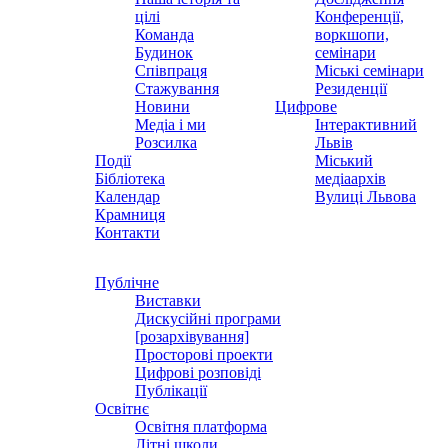
цілі
Конференції,
Команда
воркшопи,
Будинок
семінари
Співпраця
Міські семінари
Стажування
Резиденції
Новини
Цифрове
Медіа і ми
Інтерактивний
Розсилка
Львів
Події
Міський
Бібліотека
медіаархів
Календар
Вулиці Львова
Крамниця
Контакти
Публічне
Виставки
Дискусійні програми
[розархівування]
Просторові проекти
Цифрові розповіді
Публікації
Освітнє
Освітня платформа
Літні школи