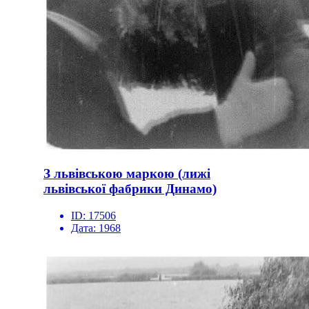
З львівською маркою (лижі
львівської фабрики Динамо)
ID:
17506
Дата:
1968