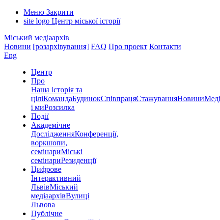
Меню
Закрити
site logo
Центр міської історії
Міський медіаархів
Новини
[розархівування]
FAQ
Про проект
Контакти
Eng
Центр
Про
Наша історія та
цілі
Команда
Будинок
Співпраця
Стажування
Новини
Меді
і ми
Розсилка
Події
Академічне
Дослідження
Конференції,
воркшопи,
семінари
Міські
семінари
Резиденції
Цифрове
Інтерактивний
Львів
Міський
медіаархів
Вулиці
Львова
Публічне