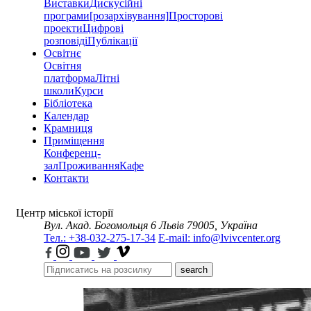
Виставки
Дискусійні
програми
[розархівування]
Просторові
проекти
Цифрові
розповіді
Публікації
Освітнє
Освітня
платформа
Літні
школи
Курси
Бібліотека
Календар
Крамниця
Приміщення
Конференц-
зал
Проживання
Кафе
Контакти
Центр міської історії
Вул. Акад. Богомольця 6
Львів 79005, Україна
Тел.: +38-032-275-17-34
E-mail: info@lvivcenter.org
search