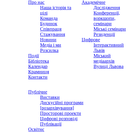
Про нас
Академічне
Наша історія та
Дослідження
цілі
Конференції,
Команда
воркшопи,
Будинок
семінари
Співпраця
Міські семінари
Стажування
Резиденції
Новини
Цифрове
Медіа і ми
Інтерактивний
Розсилка
Львів
Події
Міський
Бібліотека
медіаархів
Календар
Вулиці Львова
Крамниця
Контакти
Публічне
Виставки
Дискусійні програми
[розархівування]
Просторові проекти
Цифрові розповіді
Публікації
Освітнє