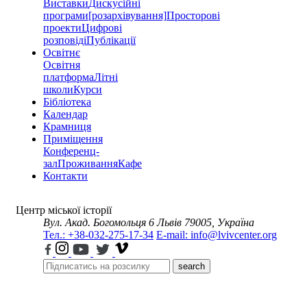
Виставки
Дискусійні
програми
[розархівування]
Просторові
проекти
Цифрові
розповіді
Публікації
Освітнє
Освітня
платформа
Літні
школи
Курси
Бібліотека
Календар
Крамниця
Приміщення
Конференц-
зал
Проживання
Кафе
Контакти
Центр міської історії
Вул. Акад. Богомольця 6
Львів 79005, Україна
Тел.: +38-032-275-17-34
E-mail: info@lvivcenter.org
search