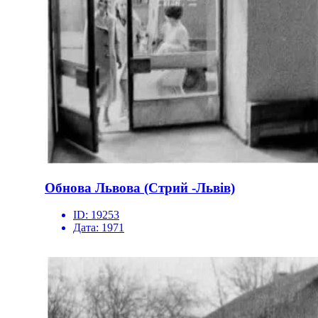
Обнова Львова (Стрий -Львів)
ID:
19253
Дата:
1971