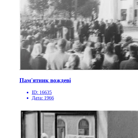
Пам'ятник вождеві
ID:
16635
Дата:
1966