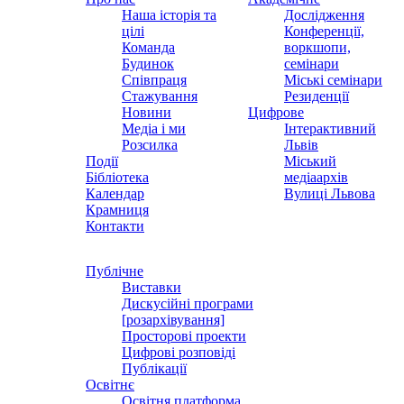
Наша історія та
Дослідження
цілі
Конференції,
Команда
воркшопи,
Будинок
семінари
Співпраця
Міські семінари
Стажування
Резиденції
Новини
Цифрове
Медіа і ми
Інтерактивний
Розсилка
Львів
Події
Міський
Бібліотека
медіаархів
Календар
Вулиці Львова
Крамниця
Контакти
Публічне
Виставки
Дискусійні програми
[розархівування]
Просторові проекти
Цифрові розповіді
Публікації
Освітнє
Освітня платформа