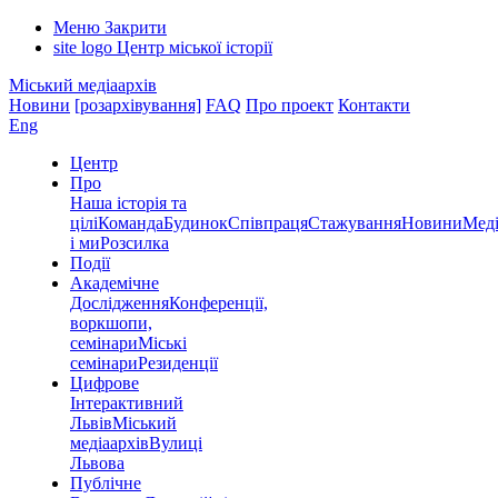
Меню
Закрити
site logo
Центр міської історії
Міський медіаархів
Новини
[розархівування]
FAQ
Про проект
Контакти
Eng
Центр
Про
Наша історія та
цілі
Команда
Будинок
Співпраця
Стажування
Новини
Меді
і ми
Розсилка
Події
Академічне
Дослідження
Конференції,
воркшопи,
семінари
Міські
семінари
Резиденції
Цифрове
Інтерактивний
Львів
Міський
медіаархів
Вулиці
Львова
Публічне