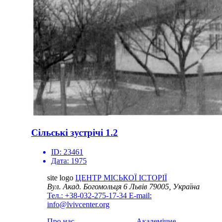
Сільські зустрічі 1.2
ID:
23461
Дата:
1975
site logo
ЦЕНТР МІСЬКОЇ ІСТОРІЇ
Вул. Акад. Богомольця 6
Львів 79005, Україна
Тел.: +38-032-275-17-34
E-mail:
info@lvivcenter.org
Про нас
Академічне