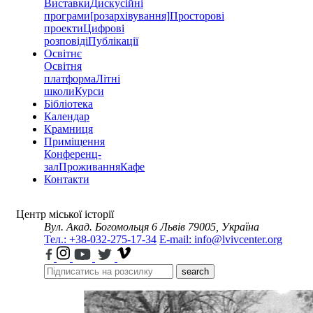
Виставки
Дискусійні
програми
[розархівування]
Просторові
проекти
Цифрові
розповіді
Публікації
Освітнє
Освітня
платформа
Літні
школи
Курси
Бібліотека
Календар
Крамниця
Приміщення
Конференц-
зал
Проживання
Кафе
Контакти
Центр міської історії
Вул. Акад. Богомольця 6
Львів 79005, Україна
Тел.: +38-032-275-17-34
E-mail: info@lvivcenter.org
search