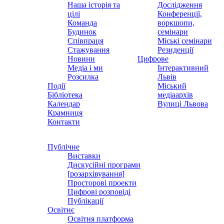
Наша історія та
Дослідження
цілі
Конференції,
Команда
воркшопи,
Будинок
семінари
Співпраця
Міські семінари
Стажування
Резиденції
Новини
Цифрове
Медіа і ми
Інтерактивний
Розсилка
Львів
Події
Міський
Бібліотека
медіаархів
Календар
Вулиці Львова
Крамниця
Контакти
Публічне
Виставки
Дискусійні програми
[розархівування]
Просторові проекти
Цифрові розповіді
Публікації
Освітнє
Освітня платформа