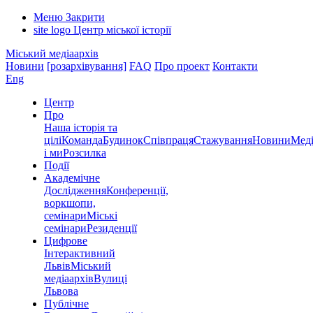
Меню
Закрити
site logo
Центр міської історії
Міський медіаархів
Новини
[розархівування]
FAQ
Про проект
Контакти
Eng
Центр
Про
Наша історія та
цілі
Команда
Будинок
Співпраця
Стажування
Новини
Меді
і ми
Розсилка
Події
Академічне
Дослідження
Конференції,
воркшопи,
семінари
Міські
семінари
Резиденції
Цифрове
Інтерактивний
Львів
Міський
медіаархів
Вулиці
Львова
Публічне