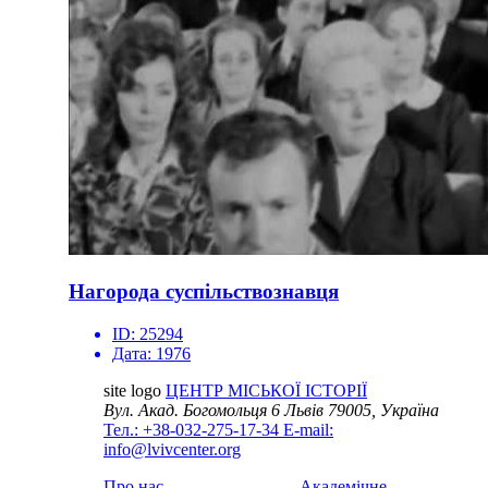
Нагорода суспільствознавця
ID:
25294
Дата:
1976
site logo
ЦЕНТР МІСЬКОЇ ІСТОРІЇ
Вул. Акад. Богомольця 6
Львів 79005, Україна
Тел.: +38-032-275-17-34
E-mail:
info@lvivcenter.org
Про нас
Академічне