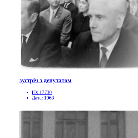
зустріч з депутатом
ID:
17730
Дата:
1968