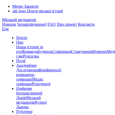
Меню
Закрити
site logo
Центр міської історії
Міський медіаархів
Новини
[розархівування]
FAQ
Про проект
Контакти
Eng
Центр
Про
Наша історія та
цілі
Команда
Будинок
Співпраця
Стажування
Новини
Меді
і ми
Розсилка
Події
Академічне
Дослідження
Конференції,
воркшопи,
семінари
Міські
семінари
Резиденції
Цифрове
Інтерактивний
Львів
Міський
медіаархів
Вулиці
Львова
Публічне