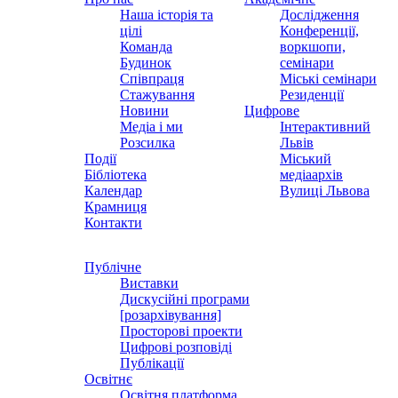
Наша історія та
Дослідження
цілі
Конференції,
Команда
воркшопи,
Будинок
семінари
Співпраця
Міські семінари
Стажування
Резиденції
Новини
Цифрове
Медіа і ми
Інтерактивний
Розсилка
Львів
Події
Міський
Бібліотека
медіаархів
Календар
Вулиці Львова
Крамниця
Контакти
Публічне
Виставки
Дискусійні програми
[розархівування]
Просторові проекти
Цифрові розповіді
Публікації
Освітнє
Освітня платформа