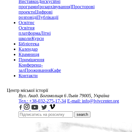
Виставки
Дискусійні
програми
[розархівування]
Просторові
проекти
Цифрові
розповіді
Публікації
Освітнє
Освітня
платформа
Літні
школи
Курси
Бібліотека
Календар
Крамниця
Приміщення
Конференц-
зал
Проживання
Кафе
Контакти
Центр міської історії
Вул. Акад. Богомольця 6
Львів 79005, Україна
Тел.: +38-032-275-17-34
E-mail: info@lvivcenter.org
search