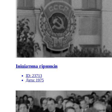
Ініціатива гірників
ID:
23713
Дата:
1975