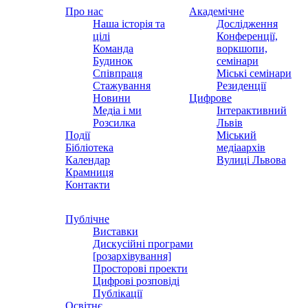
Про нас
Академічне
Наша історія та
Дослідження
цілі
Конференції,
Команда
воркшопи,
Будинок
семінари
Співпраця
Міські семінари
Стажування
Резиденції
Новини
Цифрове
Медіа і ми
Інтерактивний
Розсилка
Львів
Події
Міський
Бібліотека
медіаархів
Календар
Вулиці Львова
Крамниця
Контакти
Публічне
Виставки
Дискусійні програми
[розархівування]
Просторові проекти
Цифрові розповіді
Публікації
Освітнє