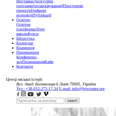
Виставки
Дискусійні
програми
[розархівування]
Просторові
проекти
Цифрові
розповіді
Публікації
Освітнє
Освітня
платформа
Літні
школи
Курси
Бібліотека
Календар
Крамниця
Приміщення
Конференц-
зал
Проживання
Кафе
Контакти
Центр міської історії
Вул. Акад. Богомольця 6
Львів 79005, Україна
Тел.: +38-032-275-17-34
E-mail: info@lvivcenter.org
search