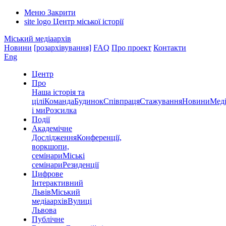
Меню
Закрити
site logo
Центр міської історії
Міський медіаархів
Новини
[розархівування]
FAQ
Про проект
Контакти
Eng
Центр
Про
Наша історія та
цілі
Команда
Будинок
Співпраця
Стажування
Новини
Меді
і ми
Розсилка
Події
Академічне
Дослідження
Конференції,
воркшопи,
семінари
Міські
семінари
Резиденції
Цифрове
Інтерактивний
Львів
Міський
медіаархів
Вулиці
Львова
Публічне