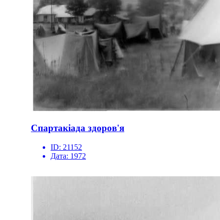
Спартакіада здоров'я
ID:
21152
Дата:
1972