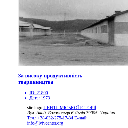
За високу продуктивність
тваринництва
ID:
21800
Дата:
1973
site logo
ЦЕНТР МІСЬКОЇ ІСТОРІЇ
Вул. Акад. Богомольця 6
Львів 79005, Україна
Тел.: +38-032-275-17-34
E-mail:
info@lvivcenter.org