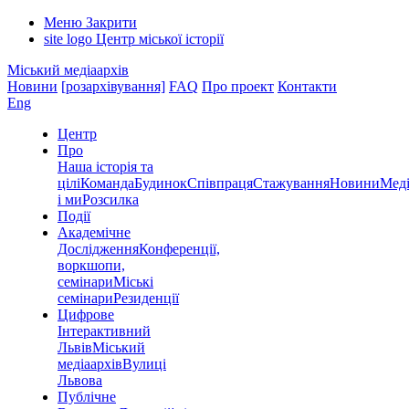
Меню
Закрити
site logo
Центр міської історії
Міський медіаархів
Новини
[розархівування]
FAQ
Про проект
Контакти
Eng
Центр
Про
Наша історія та
цілі
Команда
Будинок
Співпраця
Стажування
Новини
Меді
і ми
Розсилка
Події
Академічне
Дослідження
Конференції,
воркшопи,
семінари
Міські
семінари
Резиденції
Цифрове
Інтерактивний
Львів
Міський
медіаархів
Вулиці
Львова
Публічне