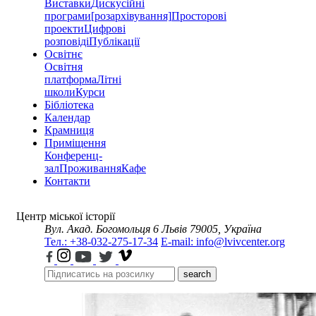
Виставки
Дискусійні
програми
[розархівування]
Просторові
проекти
Цифрові
розповіді
Публікації
Освітнє
Освітня
платформа
Літні
школи
Курси
Бібліотека
Календар
Крамниця
Приміщення
Конференц-
зал
Проживання
Кафе
Контакти
Центр міської історії
Вул. Акад. Богомольця 6
Львів 79005, Україна
Тел.: +38-032-275-17-34
E-mail: info@lvivcenter.org
search