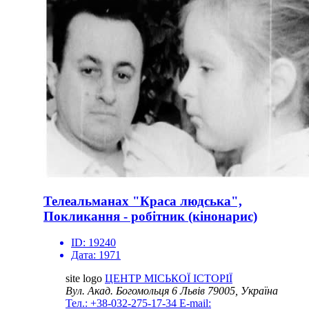
Телеальманах "Краса людська",
Покликання - робітник (кінонарис)
ID:
19240
Дата:
1971
site logo
ЦЕНТР МІСЬКОЇ ІСТОРІЇ
Вул. Акад. Богомольця 6
Львів 79005, Україна
Тел.: +38-032-275-17-34
E-mail: