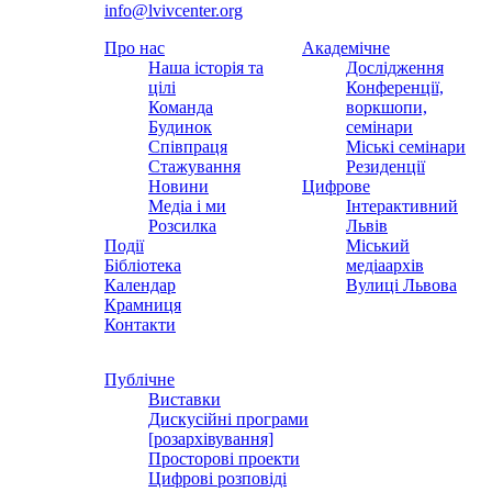
info@lvivcenter.org
Про нас
Академічне
Наша історія та
Дослідження
цілі
Конференції,
Команда
воркшопи,
Будинок
семінари
Співпраця
Міські семінари
Стажування
Резиденції
Новини
Цифрове
Медіа і ми
Інтерактивний
Розсилка
Львів
Події
Міський
Бібліотека
медіаархів
Календар
Вулиці Львова
Крамниця
Контакти
Публічне
Виставки
Дискусійні програми
[розархівування]
Просторові проекти
Цифрові розповіді