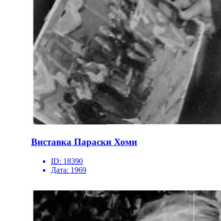
Виставка Параски Хоми
ID:
18390
Дата:
1969