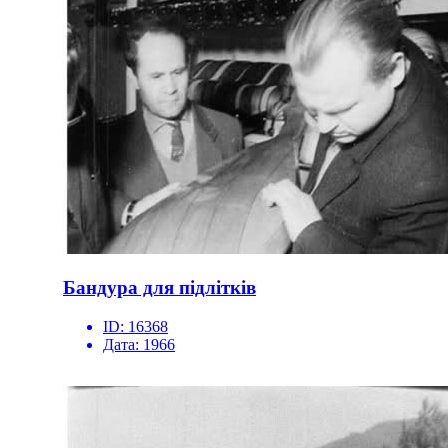
Бандура для підлітків
ID:
16368
Дата:
1966