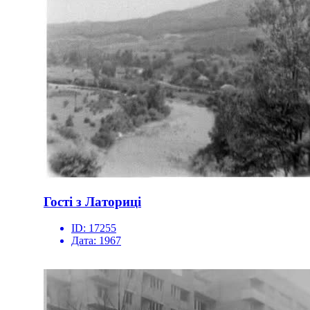
Гості з Латориці
ID:
17255
Дата:
1967