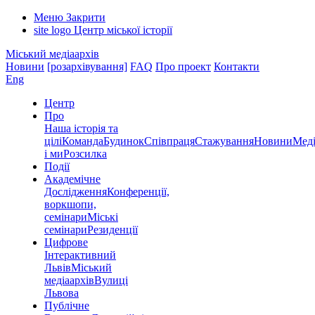
Меню
Закрити
site logo
Центр міської історії
Міський медіаархів
Новини
[розархівування]
FAQ
Про проект
Контакти
Eng
Центр
Про
Наша історія та
цілі
Команда
Будинок
Співпраця
Стажування
Новини
Меді
і ми
Розсилка
Події
Академічне
Дослідження
Конференції,
воркшопи,
семінари
Міські
семінари
Резиденції
Цифрове
Інтерактивний
Львів
Міський
медіаархів
Вулиці
Львова
Публічне