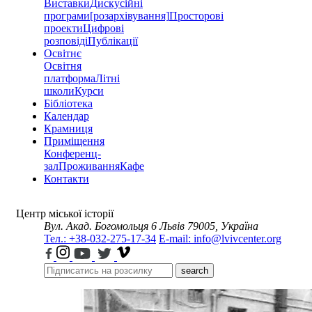
Виставки
Дискусійні
програми
[розархівування]
Просторові
проекти
Цифрові
розповіді
Публікації
Освітнє
Освітня
платформа
Літні
школи
Курси
Бібліотека
Календар
Крамниця
Приміщення
Конференц-
зал
Проживання
Кафе
Контакти
Центр міської історії
Вул. Акад. Богомольця 6
Львів 79005, Україна
Тел.: +38-032-275-17-34
E-mail: info@lvivcenter.org
search