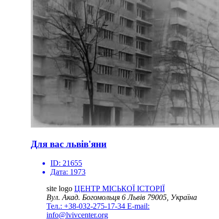
Для вас львів'яни
ID:
21655
Дата:
1973
site logo
ЦЕНТР МІСЬКОЇ ІСТОРІЇ
Вул. Акад. Богомольця 6
Львів 79005, Україна
Тел.: +38-032-275-17-34
E-mail:
info@lvivcenter.org