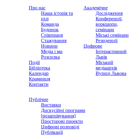
Про нас
Академічне
Наша історія та
Дослідження
цілі
Конференції,
Команда
воркшопи,
Будинок
семінари
Співпраця
Міські семінари
Стажування
Резиденції
Новини
Цифрове
Медіа і ми
Інтерактивний
Розсилка
Львів
Події
Міський
Бібліотека
медіаархів
Календар
Вулиці Львова
Крамниця
Контакти
Публічне
Виставки
Дискусійні програми
[розархівування]
Просторові проекти
Цифрові розповіді
Публікації