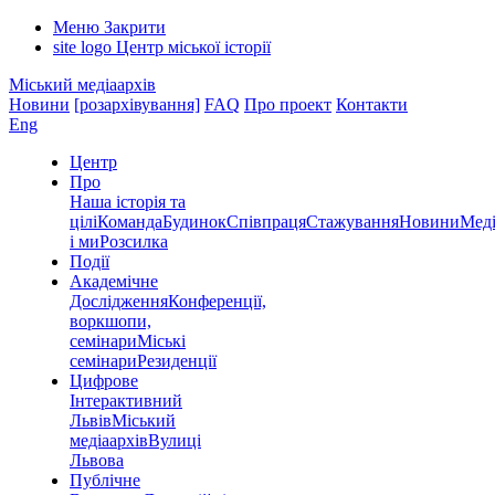
Меню
Закрити
site logo
Центр міської історії
Міський медіаархів
Новини
[розархівування]
FAQ
Про проект
Контакти
Eng
Центр
Про
Наша історія та
цілі
Команда
Будинок
Співпраця
Стажування
Новини
Меді
і ми
Розсилка
Події
Академічне
Дослідження
Конференції,
воркшопи,
семінари
Міські
семінари
Резиденції
Цифрове
Інтерактивний
Львів
Міський
медіаархів
Вулиці
Львова
Публічне