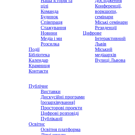
Наша історія та
Дослідження
цілі
Конференції,
Команда
воркшопи,
Будинок
семінари
Співпраця
Міські семінари
Стажування
Резиденції
Новини
Цифрове
Медіа і ми
Інтерактивний
Розсилка
Львів
Події
Міський
Бібліотека
медіаархів
Календар
Вулиці Львова
Крамниця
Контакти
Публічне
Виставки
Дискусійні програми
[розархівування]
Просторові проекти
Цифрові розповіді
Публікації
Освітнє
Освітня платформа
Літні школи