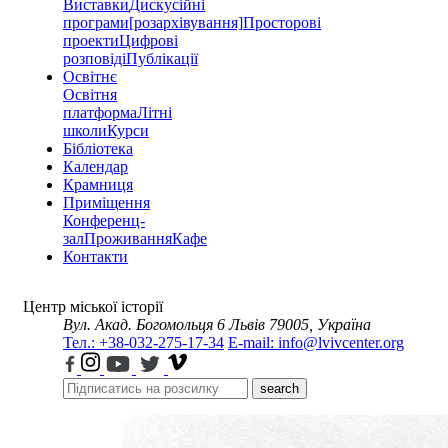
Виставки
Дискусійні
програми
[розархівування]
Просторові
проекти
Цифрові
розповіді
Публікації
Освітнє
Освітня
платформа
Літні
школи
Курси
Бібліотека
Календар
Крамниця
Приміщення
Конференц-
зал
Проживання
Кафе
Контакти
Центр міської історії
Вул. Акад. Богомольця 6
Львів 79005, Україна
Тел.: +38-032-275-17-34
E-mail: info@lvivcenter.org
search