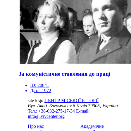
За комуністичне ставлення до праці
ID:
20841
Дата:
1972
site logo
ЦЕНТР МІСЬКОЇ ІСТОРІЇ
Вул. Акад. Богомольця 6
Львів 79005, Україна
Тел.: +38-032-275-17-34
E-mail:
info@lvivcenter.org
Про нас
Академічне