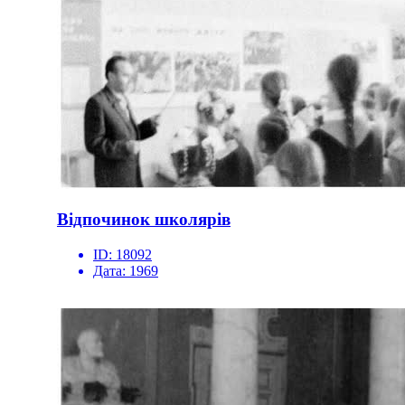
Відпочинок школярів
ID:
18092
Дата:
1969