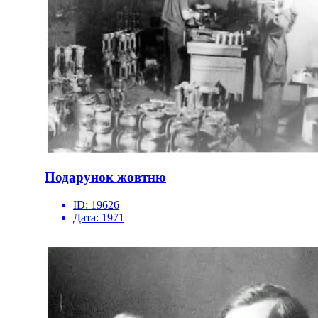
Подарунок жовтню
ID:
19626
Дата:
1971