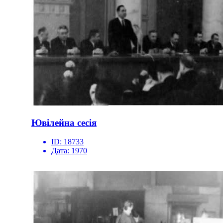
Ювілейна сесія
ID:
18733
Дата:
1970