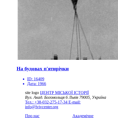
На будовах п'ятирічки
ID:
16409
Дата:
1966
site logo
ЦЕНТР МІСЬКОЇ ІСТОРІЇ
Вул. Акад. Богомольця 6
Львів 79005, Україна
Тел.: +38-032-275-17-34
E-mail:
info@lvivcenter.org
Про нас
Академічне