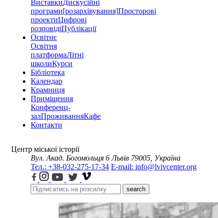
Виставки
Дискусійні
програми
[розархівування]
Просторові
проекти
Цифрові
розповіді
Публікації
Освітнє
Освітня
платформа
Літні
школи
Курси
Бібліотека
Календар
Крамниця
Приміщення
Конференц-
зал
Проживання
Кафе
Контакти
Центр міської історії
Вул. Акад. Богомольця 6
Львів 79005, Україна
Тел.: +38-032-275-17-34
E-mail: info@lvivcenter.org
search