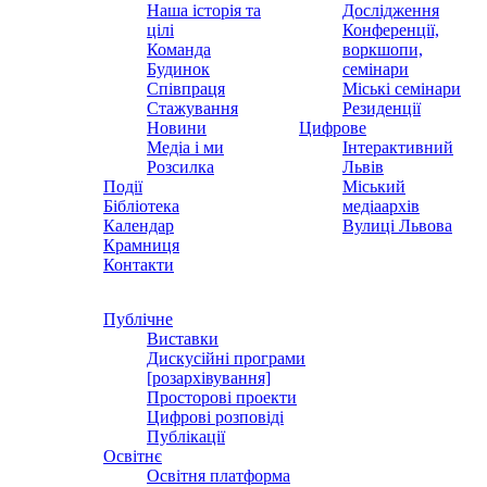
Наша історія та
Дослідження
цілі
Конференції,
Команда
воркшопи,
Будинок
семінари
Співпраця
Міські семінари
Стажування
Резиденції
Новини
Цифрове
Медіа і ми
Інтерактивний
Розсилка
Львів
Події
Міський
Бібліотека
медіаархів
Календар
Вулиці Львова
Крамниця
Контакти
Публічне
Виставки
Дискусійні програми
[розархівування]
Просторові проекти
Цифрові розповіді
Публікації
Освітнє
Освітня платформа