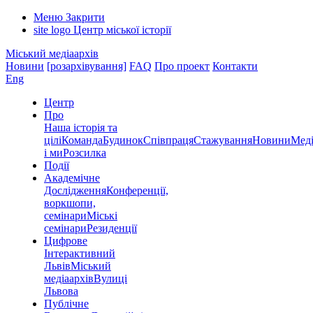
Меню
Закрити
site logo
Центр міської історії
Міський медіаархів
Новини
[розархівування]
FAQ
Про проект
Контакти
Eng
Центр
Про
Наша історія та
цілі
Команда
Будинок
Співпраця
Стажування
Новини
Меді
і ми
Розсилка
Події
Академічне
Дослідження
Конференції,
воркшопи,
семінари
Міські
семінари
Резиденції
Цифрове
Інтерактивний
Львів
Міський
медіаархів
Вулиці
Львова
Публічне