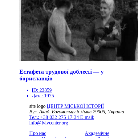
Естафета трудової доблесті — у
бориславців
ID:
23859
Дата:
1975
site logo
ЦЕНТР МІСЬКОЇ ІСТОРІЇ
Вул. Акад. Богомольця 6
Львів 79005, Україна
Тел.: +38-032-275-17-34
E-mail:
info@lvivcenter.org
Про нас
Академічне