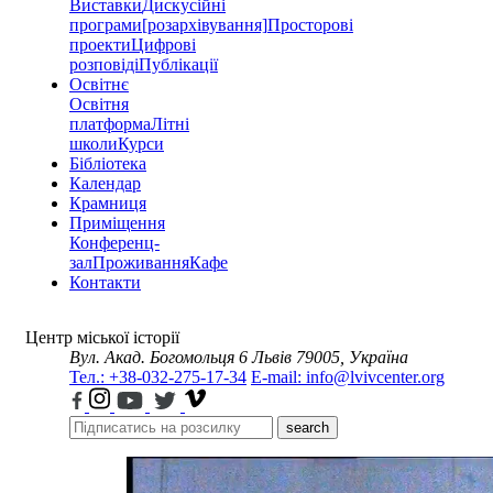
Виставки
Дискусійні
програми
[розархівування]
Просторові
проекти
Цифрові
розповіді
Публікації
Освітнє
Освітня
платформа
Літні
школи
Курси
Бібліотека
Календар
Крамниця
Приміщення
Конференц-
зал
Проживання
Кафе
Контакти
Центр міської історії
Вул. Акад. Богомольця 6
Львів 79005, Україна
Тел.: +38-032-275-17-34
E-mail: info@lvivcenter.org
search