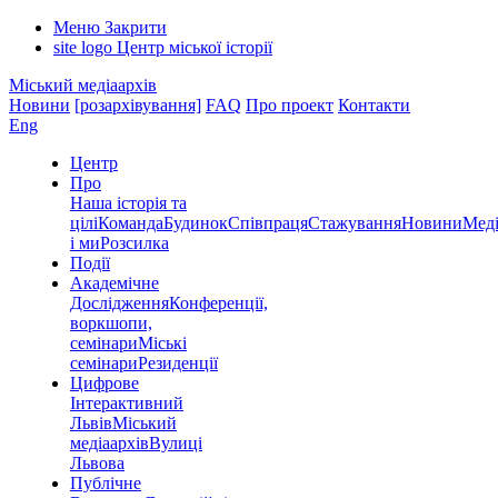
Меню
Закрити
site logo
Центр міської історії
Міський медіаархів
Новини
[розархівування]
FAQ
Про проект
Контакти
Eng
Центр
Про
Наша історія та
цілі
Команда
Будинок
Співпраця
Стажування
Новини
Меді
і ми
Розсилка
Події
Академічне
Дослідження
Конференції,
воркшопи,
семінари
Міські
семінари
Резиденції
Цифрове
Інтерактивний
Львів
Міський
медіаархів
Вулиці
Львова
Публічне