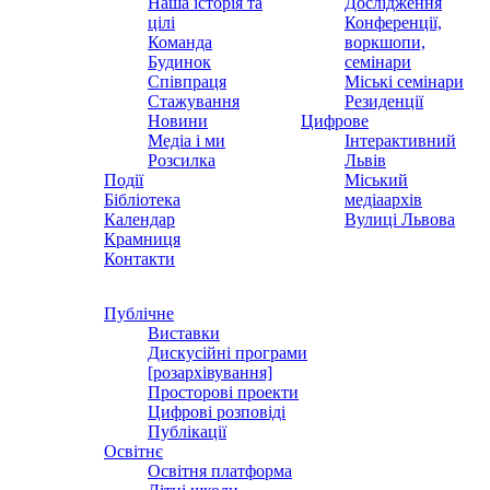
Наша історія та
Дослідження
цілі
Конференції,
Команда
воркшопи,
Будинок
семінари
Співпраця
Міські семінари
Стажування
Резиденції
Новини
Цифрове
Медіа і ми
Інтерактивний
Розсилка
Львів
Події
Міський
Бібліотека
медіаархів
Календар
Вулиці Львова
Крамниця
Контакти
Публічне
Виставки
Дискусійні програми
[розархівування]
Просторові проекти
Цифрові розповіді
Публікації
Освітнє
Освітня платформа