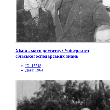
Хімія - мати достатку: Університет
сільськогосподарських знань
ID:
15718
Дата:
1964