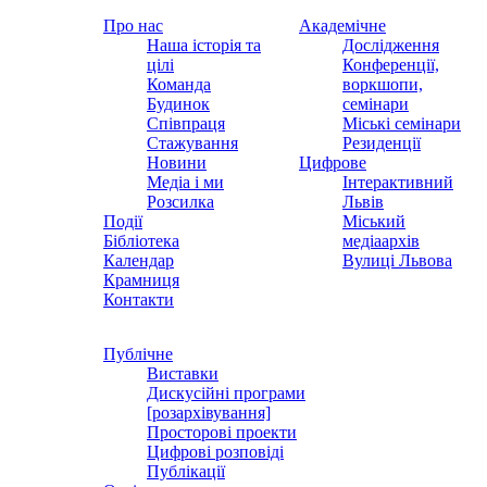
Про нас
Академічне
Наша історія та
Дослідження
цілі
Конференції,
Команда
воркшопи,
Будинок
семінари
Співпраця
Міські семінари
Стажування
Резиденції
Новини
Цифрове
Медіа і ми
Інтерактивний
Розсилка
Львів
Події
Міський
Бібліотека
медіаархів
Календар
Вулиці Львова
Крамниця
Контакти
Публічне
Виставки
Дискусійні програми
[розархівування]
Просторові проекти
Цифрові розповіді
Публікації