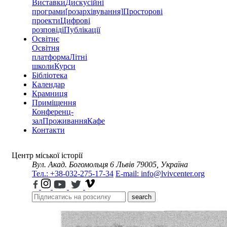
Виставки
Дискусійні
програми
[розархівування]
Просторові
проекти
Цифрові
розповіді
Публікації
Освітнє
Освітня
платформа
Літні
школи
Курси
Бібліотека
Календар
Крамниця
Приміщення
Конференц-
зал
Проживання
Кафе
Контакти
Центр міської історії
Вул. Акад. Богомольця 6
Львів 79005, Україна
Тел.: +38-032-275-17-34
E-mail: info@lvivcenter.org
search