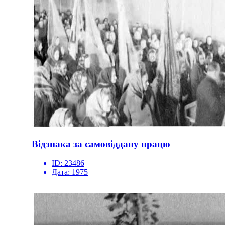
Відзнака за самовіддану працю
ID:
23486
Дата:
1975