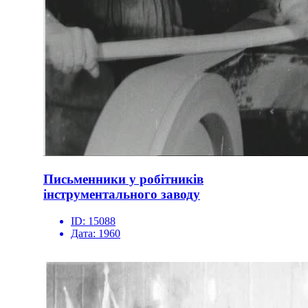
Письменники у робітників
інструментального заводу
ID:
15088
Дата:
1960