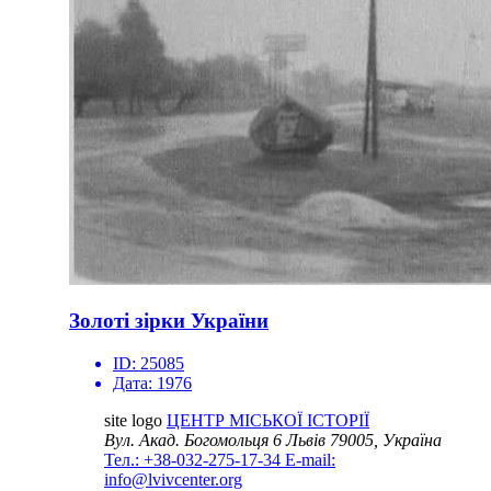
Золоті зірки України
ID:
25085
Дата:
1976
site logo
ЦЕНТР МІСЬКОЇ ІСТОРІЇ
Вул. Акад. Богомольця 6
Львів 79005, Україна
Тел.: +38-032-275-17-34
E-mail:
info@lvivcenter.org