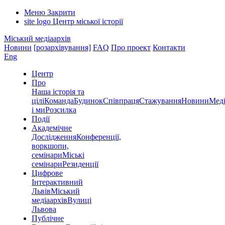
Меню
Закрити
site logo
Центр міської історії
Міський медіаархів
Новини
[розархівування]
FAQ
Про проект
Контакти
Eng
Центр
Про
Наша історія та
цілі
Команда
Будинок
Співпраця
Стажування
Новини
Меді
і ми
Розсилка
Події
Академічне
Дослідження
Конференції,
воркшопи,
семінари
Міські
семінари
Резиденції
Цифрове
Інтерактивний
Львів
Міський
медіаархів
Вулиці
Львова
Публічне