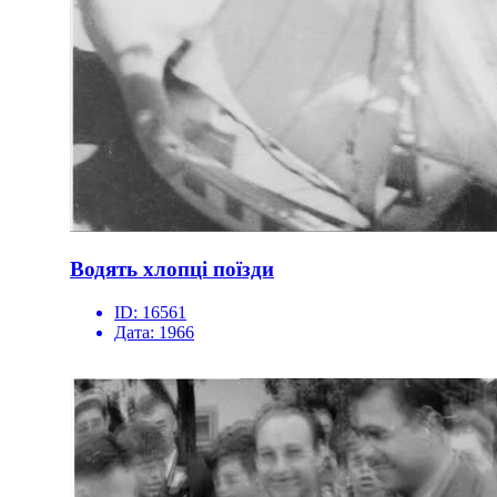
Водять хлопці поїзди
ID:
16561
Дата:
1966