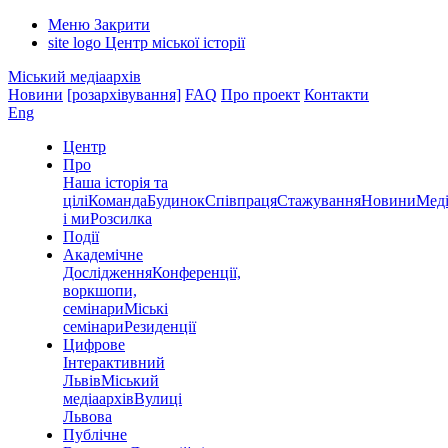
Меню
Закрити
site logo
Центр міської історії
Міський медіаархів
Новини
[розархівування]
FAQ
Про проект
Контакти
Eng
Центр
Про
Наша історія та
цілі
Команда
Будинок
Співпраця
Стажування
Новини
Меді
і ми
Розсилка
Події
Академічне
Дослідження
Конференції,
воркшопи,
семінари
Міські
семінари
Резиденції
Цифрове
Інтерактивний
Львів
Міський
медіаархів
Вулиці
Львова
Публічне