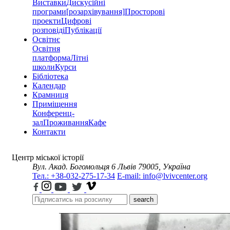
Виставки
Дискусійні
програми
[розархівування]
Просторові
проекти
Цифрові
розповіді
Публікації
Освітнє
Освітня
платформа
Літні
школи
Курси
Бібліотека
Календар
Крамниця
Приміщення
Конференц-
зал
Проживання
Кафе
Контакти
Центр міської історії
Вул. Акад. Богомольця 6
Львів 79005, Україна
Тел.: +38-032-275-17-34
E-mail: info@lvivcenter.org
search