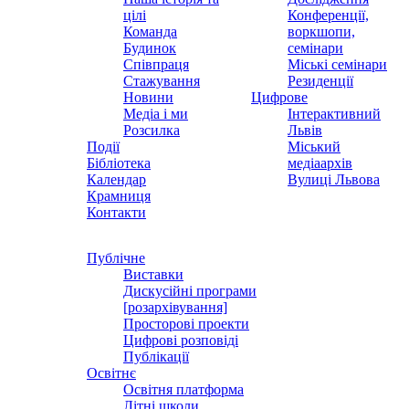
цілі
Конференції,
Команда
воркшопи,
Будинок
семінари
Співпраця
Міські семінари
Стажування
Резиденції
Новини
Цифрове
Медіа і ми
Інтерактивний
Розсилка
Львів
Події
Міський
Бібліотека
медіаархів
Календар
Вулиці Львова
Крамниця
Контакти
Публічне
Виставки
Дискусійні програми
[розархівування]
Просторові проекти
Цифрові розповіді
Публікації
Освітнє
Освітня платформа
Літні школи