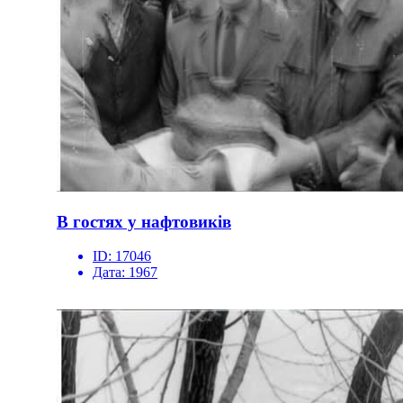
В гостях у нафтовиків
ID:
17046
Дата:
1967